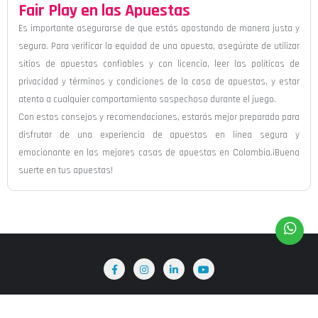
Fair Play en las Apuestas
Es importante asegurarse de que estás apostando de manera justa y
segura. Para verificar la equidad de una apuesta, asegúrate de utilizar
sitios de apuestas confiables y con licencia, leer las políticas de
privacidad y términos y condiciones de la casa de apuestas, y estar
atento a cualquier comportamiento sospechoso durante el juego.
Con estos consejos y recomendaciones, estarás mejor preparado para
disfrutar de una experiencia de apuestas en línea segura y
emocionante en las mejores casas de apuestas en Colombia.¡Buena
suerte en tus apuestas!
Home
About Us
Terms & Conditions
Blog