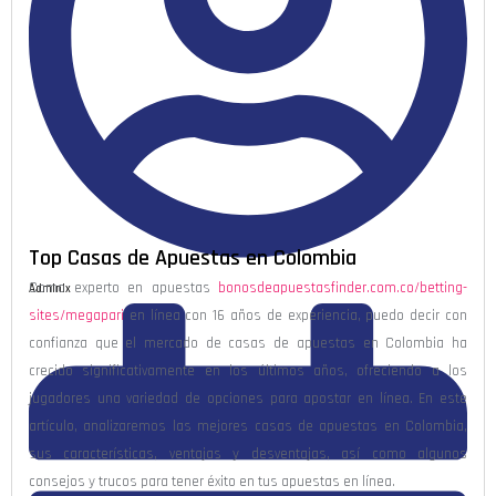
Top Casas de Apuestas en Colombia
Como experto en apuestas
bonosdeapuestasfinder.com.co/betting-
Admlnlx
sites/megapari
en línea con 16 años de experiencia, puedo decir con
confianza que el mercado de casas de apuestas en Colombia ha
crecido significativamente en los últimos años, ofreciendo a los
jugadores una variedad
de opciones para apostar en línea. En este
artículo, analizaremos las mejores casas de apuestas en Colombia,
sus características, ventajas y desventajas, así como algunos
consejos y trucos para tener éxito en tus apuestas en línea.