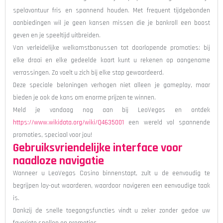
spelavontuur fris en spannend houden. Met frequent tijdgebonden
aanbiedingen wil je geen kansen missen die je bankroll een boost
geven en je speeltijd uitbreiden.
Van verleidelijke welkomstbonussen tot doorlopende promoties: bij
elke draai en elke gedeelde kaart kunt u rekenen op aangename
verrassingen. Zo voelt u zich bij elke stap gewaardeerd.
Deze speciale beloningen verhogen niet alleen je gameplay, maar
bieden je ook de kans om enorme prijzen te winnen.
Meld je vandaag nog aan bij LeoVegas en ontdek
https://www.wikidata.org/wiki/Q4635001
een wereld vol spannende
promoties, speciaal voor jou!
Gebruiksvriendelijke interface voor
naadloze navigatie
Wanneer u LeoVegas Casino binnenstapt, zult u de eenvoudig te
begrijpen lay-out waarderen, waardoor navigeren een eenvoudige taak
is.
Dankzij de snelle toegangsfuncties vindt u zeker zonder gedoe uw