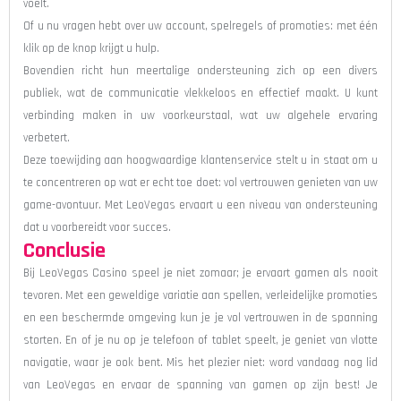
voelt.
Of u nu vragen hebt over uw account, spelregels of promoties: met één
klik op de knop krijgt u hulp.
Bovendien richt hun meertalige ondersteuning zich op een divers
publiek, wat de communicatie vlekkeloos en effectief maakt. U kunt
verbinding maken in uw voorkeurstaal, wat uw algehele ervaring
verbetert.
Deze toewijding aan hoogwaardige klantenservice stelt u in staat om u
te concentreren op wat er echt toe doet: vol vertrouwen genieten van uw
game-avontuur. Met LeoVegas ervaart u een niveau van ondersteuning
dat u voorbereidt voor succes.
Conclusie
Bij LeoVegas Casino speel je niet zomaar; je ervaart gamen als nooit
tevoren. Met een geweldige variatie aan spellen, verleidelijke promoties
en een beschermde omgeving kun je je vol vertrouwen in de spanning
storten. En of je nu op je telefoon of tablet speelt, je geniet van vlotte
navigatie, waar je ook bent. Mis het plezier niet: word vandaag nog lid
van LeoVegas en ervaar de spanning van gamen op zijn best! Je