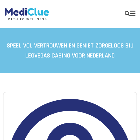
SPEEL VOL VERTROUWEN EN GENIET ZORGELOOS BIJ
LEOVEGAS CASINO VOOR NEDERLAND