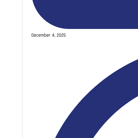
December 4, 2025