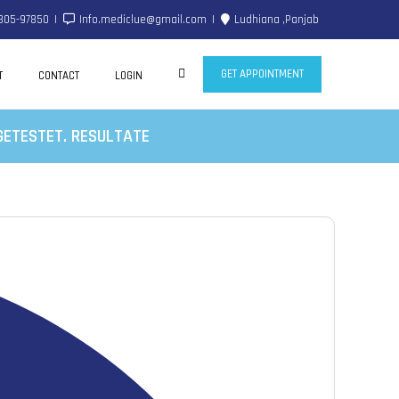
805-97850
Info.mediclue@gmail.com
Ludhiana ,Panjab
GET APPOINTMENT
T
CONTACT
LOGIN
ETESTET. RESULTATE