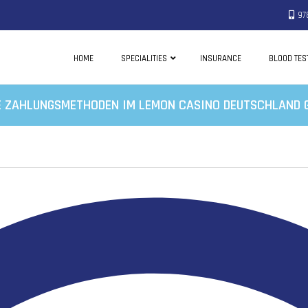
97
HOME
SPECIALITIES
INSURANCE
BLOOD TES
E ZAHLUNGSMETHODEN IM LEMON CASINO DEUTSCHLAND G