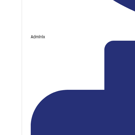
Admlnlx