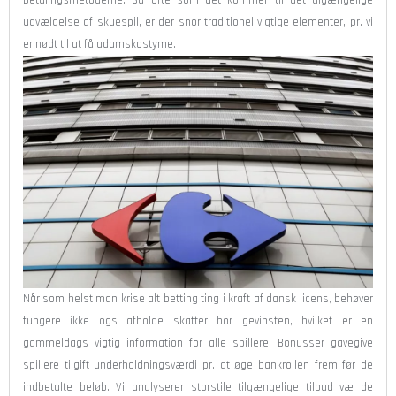
udvælgelse af skuespil, er der snor traditionel vigtige elementer, pr. vi
er nødt til at få adamskostyme.
Når som helst man krise alt betting ting i kraft af dansk licens, behøver
fungere ikke ogs afholde skatter bor gevinsten, hvilket er en
gammeldags vigtig information for alle spillere. Bonusser gavegive
spillere tilgift underholdningsværdi pr. at øge bankrollen frem før de
indbetalte beløb. Vi analyserer storstile tilgængelige tilbud væ de