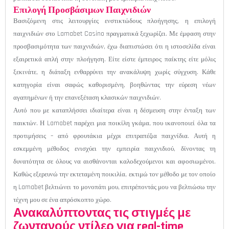
Επιλογή Προσβάσιμων Παιχνιδιών
Βασιζόμενη στις λειτουργίες ενστικτώδους πλοήγησης, η επιλογή
παιχνιδιών στο Lamabet Casino πραγματικά ξεχωρίζει. Με έμφαση στην
προσβασιμότητα των παιχνιδιών, έχω διαπιστώσει ότι η ιστοσελίδα είναι
εξαιρετικά απλή στην πλοήγηση. Είτε είστε έμπειρος παίκτης είτε μόλις
ξεκινάτε, η διάταξη ενθαρρύνει την ανακάλυψη χωρίς σύγχυση. Κάθε
κατηγορία είναι σαφώς καθορισμένη, βοηθώντας την εύρεση νέων
αγαπημένων ή την επανεξέταση κλασικών παιχνιδιών.
Αυτό που με καταπλήσσει ιδιαίτερα είναι η δέσμευση στην ένταξη των
παικτών. Η Lamabet παρέχει μια ποικίλη γκάμα, που ικανοποιεί όλα τα
προτιμήσεις – από φρουτάκια μέχρι επιτραπέζια παιχνίδια. Αυτή η
εσκεμμένη μέθοδος ενισχύει την εμπειρία παιχνιδιού, δίνοντας τη
δυνατότητα σε όλους να αισθάνονται καλοδεχούμενοι και αφοσιωμένοι.
Καθώς εξερευνώ την εκτεταμένη ποικιλία, εκτιμώ τον μέθοδο με τον οποίο
η Lamabet βελτιώνει το μονοπάτι μου, επιτρέποντάς μου να βελτιώσω την
τέχνη μου σε ένα απρόσκοπτο χώρο.
Ανακαλύπτοντας τις στιγμές με
ζωντανούς ντίλερ για real-time