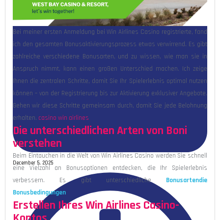
Bei meiner ersten Anmeldung bei Win Airlines Casino registrierte, fand
ich den gesamten Bonusaktivierungsprozess etwas verwirrend. Es gibt
zahlreiche verschiedene Bonusarten, und zu wissen, wie man sie in
Anspruch nimmt, kann einen großen Unterschied machen. Ich zeige
Ihnen die zentralen Schritte, damit Sie Ihr Spielerlebnis optimal nutzen
können – von der Registrierung bis zur Aktivierung exklusiver Angebote.
Gehen wir diese Schritte gemeinsam durch, damit Sie jede Belohnung
erhalten.
casino win airlines
Die unterschiedlichen Arten von Boni
verstehen
Beim Eintauchen in die Welt von Win Airlines Casino werden Sie schnell
December 5, 2025
eine Vielzahl an Bonusoptionen entdecken, die Ihr Spielerlebnis
verbessern. Es gibt unterschiedliche
Bonusarten
die
Bonusbedingungen
Erstellen Ihres Win Airlines Casino-
Kontos