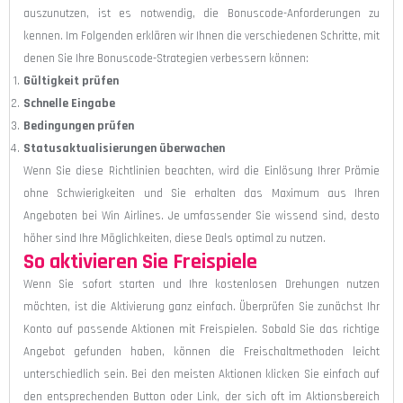
auszunutzen, ist es notwendig, die Bonuscode-Anforderungen zu
kennen. Im Folgenden erklären wir Ihnen die verschiedenen Schritte, mit
denen Sie Ihre Bonuscode-Strategien verbessern können:
Gültigkeit prüfen
Schnelle Eingabe
Bedingungen prüfen
Statusaktualisierungen überwachen
Wenn Sie diese Richtlinien beachten, wird die Einlösung Ihrer Prämie
ohne Schwierigkeiten und Sie erhalten das Maximum aus Ihren
Angeboten bei Win Airlines. Je umfassender Sie wissend sind, desto
höher sind Ihre Möglichkeiten, diese Deals optimal zu nutzen.
So aktivieren Sie Freispiele
Wenn Sie sofort starten und Ihre kostenlosen Drehungen nutzen
möchten, ist die Aktivierung ganz einfach. Überprüfen Sie zunächst Ihr
Konto auf passende Aktionen mit Freispielen. Sobald Sie das richtige
Angebot gefunden haben, können die Freischaltmethoden leicht
unterschiedlich sein. Bei den meisten Aktionen klicken Sie einfach auf
den entsprechenden Button oder Link, der sich oft im Aktionsbereich