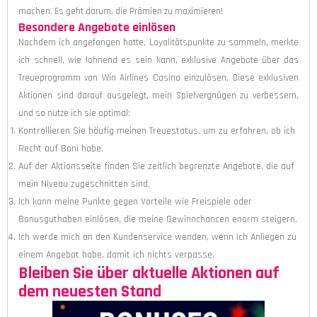
machen. Es geht darum, die Prämien zu maximieren!
Besondere Angebote einlösen
Nachdem ich angefangen hatte, Loyalitätspunkte zu sammeln, merkte
ich schnell, wie lohnend es sein kann, exklusive Angebote über das
Treueprogramm von Win Airlines Casino einzulösen. Diese exklusiven
Aktionen sind darauf ausgelegt, mein Spielvergnügen zu verbessern,
und so nutze ich sie optimal:
Kontrollieren Sie häufig meinen Treuestatus, um zu erfahren, ob ich
Recht auf Boni habe.
Auf der Aktionsseite finden Sie zeitlich begrenzte Angebote, die auf
mein Niveau zugeschnitten sind.
Ich kann meine Punkte gegen Vorteile wie Freispiele oder
Bonusguthaben einlösen, die meine Gewinnchancen enorm steigern.
Ich werde mich an den Kundenservice wenden, wenn ich Anliegen zu
einem Angebot habe, damit ich nichts verpasse.
Bleiben Sie über aktuelle Aktionen auf
dem neuesten Stand