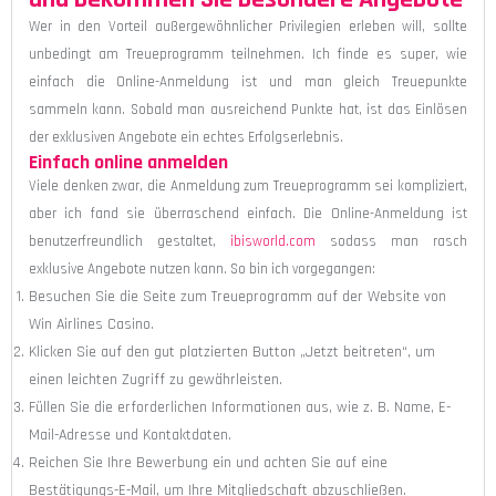
Wer in den Vorteil außergewöhnlicher Privilegien erleben will, sollte
unbedingt am Treueprogramm teilnehmen. Ich finde es super, wie
einfach die Online-Anmeldung ist und man gleich Treuepunkte
sammeln kann. Sobald man ausreichend Punkte hat, ist das Einlösen
der exklusiven Angebote ein echtes Erfolgserlebnis.
Einfach online anmelden
Viele denken zwar, die Anmeldung zum Treueprogramm sei kompliziert,
aber ich fand sie überraschend einfach. Die Online-Anmeldung ist
benutzerfreundlich gestaltet,
ibisworld.com
sodass man rasch
exklusive Angebote nutzen kann. So bin ich vorgegangen:
Besuchen Sie die Seite zum Treueprogramm auf der Website von
Win Airlines Casino.
Klicken Sie auf den gut platzierten Button „Jetzt beitreten“, um
einen leichten Zugriff zu gewährleisten.
Füllen Sie die erforderlichen Informationen aus, wie z. B. Name, E-
Mail-Adresse und Kontaktdaten.
Reichen Sie Ihre Bewerbung ein und achten Sie auf eine
Bestätigungs-E-Mail, um Ihre Mitgliedschaft abzuschließen.