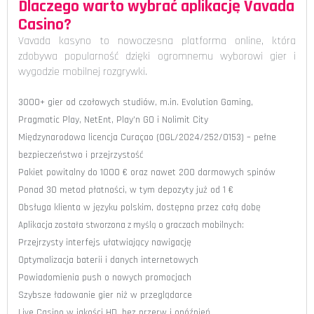
Dlaczego warto wybrać aplikację Vavada
Casino?
Vavada kasyno to nowoczesna platforma online, która
zdobywa popularność dzięki ogromnemu wyborowi gier i
wygodzie mobilnej rozgrywki.
3000+ gier od czołowych studiów, m.in. Evolution Gaming,
Pragmatic Play, NetEnt, Play’n GO i Nolimit City
Międzynarodowa licencja Curaçao (OGL/2024/252/0153) – pełne
bezpieczeństwo i przejrzystość
Pakiet powitalny do 1000 € oraz nawet 200 darmowych spinów
Ponad 30 metod płatności, w tym depozyty już od 1 €
Obsługa klienta w języku polskim, dostępna przez całą dobę
Aplikacja została stworzona z myślą o graczach mobilnych:
Przejrzysty interfejs ułatwiający nawigację
Optymalizacja baterii i danych internetowych
Powiadomienia push o nowych promocjach
Szybsze ładowanie gier niż w przeglądarce
Live Casino w jakości HD, bez przerw i opóźnień