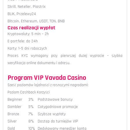
Skrill, Neteller, Piastrix
BLIK, Przelewy24
Bitcoin, Ethereum, USDT, TON, BNB
Czas realizacji wypłat
Kryptowaluty: 5 min – 2h
E-portfele: do 24h
Karty: 1–5 dni roboczych
Proces KYC wymagany przy pierwszej dużej wypłacie – szybka
weryfikacja online dokumentu i adresu.
Program VIP Vavada Casino
Sześć poziomów lojalności z rosnącymi nagrodami:
Poziom Cashback Korzyści
Beginner
3%
Podstawowe bonusy
Gambler
5%
Cotygodniowe promocje
Bronze
7%
Szybsze wypłaty
Silver
8%
Dostęp do turniejów VIP
Gold
10%
Dedykowany menedżer konta