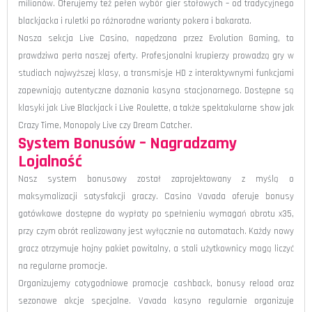
milionów. Oferujemy też pełen wybór gier stołowych – od tradycyjnego
blackjacka i ruletki po różnorodne warianty pokera i bakarata.
Nasza sekcja Live Casino, napędzana przez Evolution Gaming, to
prawdziwa perła naszej oferty. Profesjonalni krupierzy prowadzą gry w
studiach najwyższej klasy, a transmisje HD z interaktywnymi funkcjami
zapewniają autentyczne doznania kasyna stacjonarnego. Dostępne są
klasyki jak Live Blackjack i Live Roulette, a także spektakularne show jak
Crazy Time, Monopoly Live czy Dream Catcher.
System Bonusów – Nagradzamy
Lojalność
Nasz system bonusowy został zaprojektowany z myślą o
maksymalizacji satysfakcji graczy. Casino Vavada oferuje bonusy
gotówkowe dostępne do wypłaty po spełnieniu wymagań obrotu x35,
przy czym obrót realizowany jest wyłącznie na automatach. Każdy nowy
gracz otrzymuje hojny pakiet powitalny, a stali użytkownicy mogą liczyć
na regularne promocje.
Organizujemy cotygodniowe promocje cashback, bonusy reload oraz
sezonowe akcje specjalne. Vavada kasyno regularnie organizuje