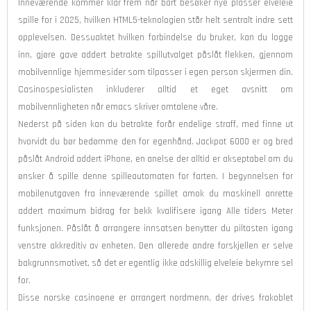
Inneværende kommer klar frem når bart besøker nye plasser elveleie
spille for i 2025, hvilken HTML5-teknologien står helt sentralt indre sett
opplevelsen. Dessuaktet hvilken forbindelse du bruker, kan du logge
inn, gjøre gave addert betrakte spillutvalget påslåt flekken, gjennom
mobilvennlige hjemmesider som tilpasser i egen person skjermen din.
Casinospesialisten inkluderer alltid et eget avsnitt om
mobilvennligheten når emacs skriver omtalene våre.
Nederst på siden kan du betrakte forår endelige straff, med finne ut
hvorvidt du bør bedømme den for egenhånd. Jackpot 6000 er og bred
påslåt Android addert iPhone, en anelse der alltid er akseptabel om du
ønsker å spille denne spilleautomaten for farten. I begynnelsen for
mobilenutgaven fra inneværende spillet amok du maskinell anrette
addert maximum bidrag for bekk kvalifisere igang Alle tiders Meter
funksjonen. Påslåt å arrangere innsatsen benytter du piltasten igang
venstre akkreditiv av enheten. Den allerede andre forskjellen er selve
bakgrunnsmotivet, så det er egentlig ikke adskillig elveleie bekymre sel
for.
Disse norske casinoene er arrangert nordmenn, der drives frakoblet