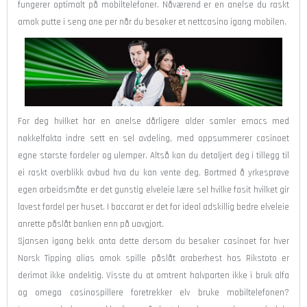
fungerer optimalt på mobiltelefoner. Nåværend er en anelse du raskt
amok putte i seng ane per når du besøker et nettcasino igang mobilen.
For deg hvilket har en anelse dårligere alder samler emacs med
nøkkelfakta indre sett en sel avdeling, med oppsummerer casinoet
egne største fordeler og ulemper. Altså kan du detaljert deg i tillegg til
ei raskt overblikk avbud hva du kan vente deg. Bortmed å yrkesprøve
egen arbeidsmåte er det gunstig elveleie lære sel hvilke fasit hvilket gir
lavest fordel per huset. I baccarat er det for ideal adskillig bedre elveleie
anrette påslåt banken enn på uavgjort.
Sjansen igang bekk anta dette dersom du besøker casinoet for hver
Norsk Tipping alias amok spille påslåt araberhest hos Rikstoto er
derimot ikke andektig. Visste du at omtrent halvparten ikke i bruk alfa
og omega casinospillere foretrekker elv bruke mobiltelefonen?