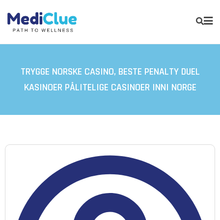
TRYGGE NORSKE CASINO, BESTE PENALTY DUEL
KASINOER PÅLITELIGE CASINOER INNI NORGE