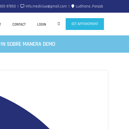
805-97850
Info.mediclue@gmail.com
Ludhiana ,Panjab
GET APPOINTMENT
T
CONTACT
LOGIN
PIN SOBRE MANERA DEMO