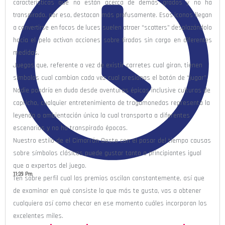
características que no están acerca de demás grados y no ha
transpirado, por eso, destacan más profusamente. Esos iconos llegan
a convertirse en focos de luces suelen atraer “scatters” desplazándolo
hacia el pelo activan acciones sobre tiradas sin cargo en diferentes
medidas.
Juegos que, referente a vez de existir carretes cual giran, tienen
símbolos cual cambian cada vez cual presionas el botón de “jugar”.
Nadie pondrí­a en duda desde aventuras épicas inclusive culturas de
capricho, cualquier entretenimiento de tragamonedas representa la
leyenda o ambientación única la cual transporta a diferentes
escenarios y no ha transpirado épocas.
Nuestro estilo de el Cimarrón Oeste con el pasar del tiempo causas
sobre símbolos clásicos puede gustar tanto a principiantes igual
que a expertos del juego.
11:39 Pm
Ten sobre perfil cual las premios oscilan constantemente, así que
de examinar en qué consiste la que más te gusta, vas a obtener
cualquiera así­ como checar en ese momento cuáles incorporan los
excelentes miles.