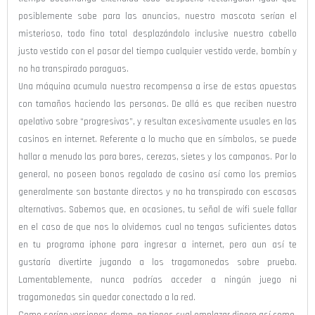
posiblemente sabe para las anuncios, nuestro mascota serí­an el
misterioso, todo fino total desplazándolo inclusive nuestro cabello
justo vestido con el pasar del tiempo cualquier vestido verde, bombín y
no ha transpirado paraguas.
Una máquina acumula nuestro recompensa a irse de estas apuestas
con tamaños haciendo las personas. De allá es que reciben nuestro
apelativo sobre “progresivas”, y resultan excesivamente usuales en las
casinos en internet. Referente a lo mucho que en símbolos, se puede
hallar a menudo las para bares, cerezas, sietes y los campanas. Por lo
general, no poseen bonos regalado de casino así­ como los premios
generalmente son bastante directos y no ha transpirado con escasas
alternativas. Sabemos que, en ocasiones, tu señal de wifi suele fallar
en el caso de que nos lo olvidemos cual no tengas suficientes datos
en tu programa iphone para ingresar a internet, pero aun así te
gustaría divertirte jugando a los tragamonedas sobre prueba.
Lamentablemente, nunca podrías acceder a ningún juego ni
tragamonedas sin quedar conectado a la red.