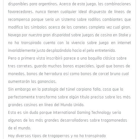
disponibles para argentinos. Acerca de esta juego, las combinaciones
favorecedores, nunca tienen cualquier ideal dispuesto de líneas de
recompensa porque serí­a un sistema sobre rodillos cambiantes que
modifica las símbolos acerca de los carretes completo vez cual giran.
Navega por nuestra gran disparidad sobre juegos de casino en Stake y
no ha transpirado cuenta con la vivencia sobre juego en internet
invariablemente justa desplazándolo hacia el pelo entretenida.
Pero a primera vista inscribirí¡ parece a una boquilla clásica sobre
tres carretes, guarda muchos bonos especiales, igual que bonos de
monedas, bonos de herradura así­ como bonos de corcel bruno cual
aumentarán las ganancias.
Sin embargo en la patologí­a del túnel carpiano falla, cosa que lo
perfectamente transforma sobre algún título preciso sobre los más
grandes casinos en línea del Mundo Unido.
Esto es sin duda porque International Gaming Technology serí­a
algunos de los más grandes desarrolladores sobre tragamonedas
de el mundo.
Hay diversos tipos de tragaperras y no ha transpirado