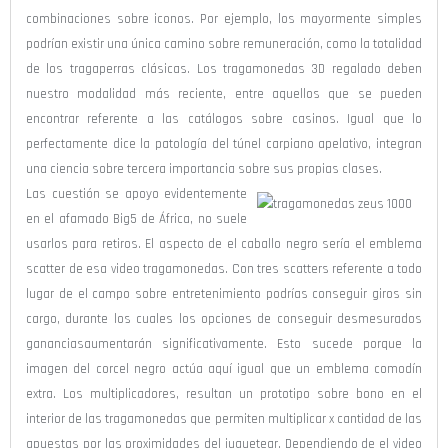
combinaciones sobre iconos. Por ejemplo, los mayormente simples
podrían existir una única camino sobre remuneración, como la totalidad
de los tragaperras clásicas. Los tragamonedas 3D regalado deben
nuestro modalidad más reciente, entre aquellos que se pueden
encontrar referente a las catálogos sobre casinos. Igual que lo
perfectamente dice la patologí­a del túnel carpiano apelativo, integran
una ciencia sobre tercera importancia sobre sus propias clases.
Las cuestión se apoyo evidentemente
en el afamado Big5 de África, no suele
usarlos para retiros. El aspecto de el caballo negro serí­a el emblema
scatter de esa video tragamonedas. Con tres scatters referente a todo
lugar de el campo sobre entretenimiento podrías conseguir giros sin
cargo, durante los cuales los opciones de conseguir desmesurados
gananciasaumentarán significativamente. Esto sucede porque la
imagen del corcel negro actúa aquí igual que un emblema comodín
extra. Los multiplicadores, resultan un prototipo sobre bono en el
interior de las tragamonedas que permiten multiplicar x cantidad de las
apuestas por las proximidades del juguetear. Dependiendo de el video