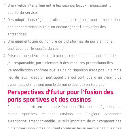
Une rivalité intensifiée entre les casinos locaux, rehaussant la
qualité du service.
Des adaptations réglementaires qui mettent en avant la protection
des consommateurs tout en encourageant l’innovation des
entreprises.
Une augmentation du nombre de plateformes de paris en ligne,
captivées par le succès du casino.
Prise de conscience et implication accrues dans les pratiques de
jeu responsable, parallèlement à des mesures promotionnelles.
Ce modification confirme que le Casino Napoléon n’est pas un simple
lieu de jeux ; c’est un participant clé qui contribue à un avenir plus
dynamique et motivant pour le domaine des jeux en Belgique.
Perspectives d’futur pour l’fusion des
paris sportives et des casinos
Dans un contexte en constante évolution, l’futur de l’intégration des
mises sportives et des casinos en Belgique s’annonce
exceptionnellement favorable. Je suis impatient de voir comment des
plateformes innovantes pourront combiner les aspects classiques des