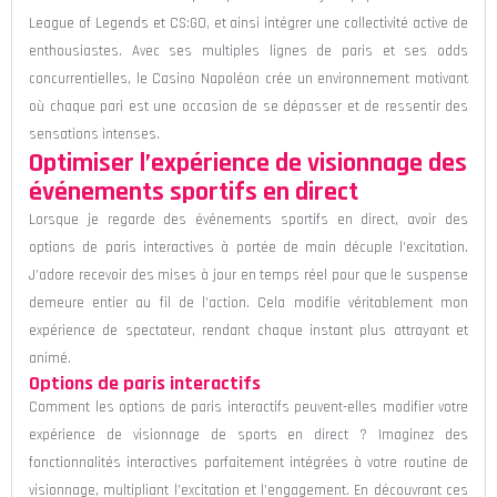
League of Legends et CS:GO, et ainsi intégrer une collectivité active de
enthousiastes. Avec ses multiples lignes de paris et ses odds
concurrentielles, le Casino Napoléon crée un environnement motivant
où chaque pari est une occasion de se dépasser et de ressentir des
sensations intenses.
Optimiser l’expérience de visionnage des
événements sportifs en direct
Lorsque je regarde des événements sportifs en direct, avoir des
options de paris interactives à portée de main décuple l’excitation.
J’adore recevoir des mises à jour en temps réel pour que le suspense
demeure entier au fil de l’action. Cela modifie véritablement mon
expérience de spectateur, rendant chaque instant plus attrayant et
animé.
Options de paris interactifs
Comment les options de paris interactifs peuvent-elles modifier votre
expérience de visionnage de sports en direct ? Imaginez des
fonctionnalités interactives parfaitement intégrées à votre routine de
visionnage, multipliant l’excitation et l’engagement. En découvrant ces