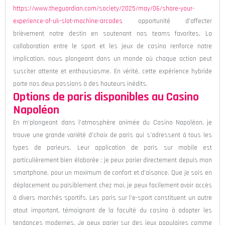
https://www.theguardian.com/society/2025/may/06/share-your-
experience-of-uk-slot-machine-arcades
opportunité d’affecter
brièvement notre destin en soutenant nos teams favorites. La
collaboration entre le sport et les jeux de casino renforce notre
implication, nous plongeant dans un monde où chaque action peut
susciter attente et enthousiasme. En vérité, cette expérience hybride
porte nos deux passions à des hauteurs inédits.
Options de paris disponibles au Casino
Napoléon
En m’plongeant dans l’atmosphère animée du Casino Napoléon, je
trouve une grande variété d’choix de paris qui s’adressent à tous les
types de parieurs. Leur application de paris sur mobile est
particulièrement bien élaborée : je peux parier directement depuis mon
smartphone, pour un maximum de confort et d’aisance. Que je sois en
déplacement ou paisiblement chez moi, je peux facilement avoir accès
à divers marchés sportifs. Les paris sur l’e-sport constituent un autre
atout important, témoignant de la faculté du casino à adopter les
tendances modernes. Je peux parier sur des jeux populaires comme