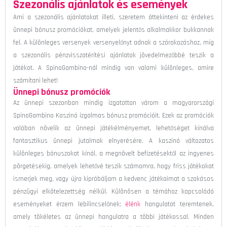
Szezonális ajánlatok és események
Ami a szezonális ajánlatokat illeti, szeretem áttekinteni az érdekes
ünnepi bónusz promóciókat, amelyek jelentős alkalmakkor bukkannak
fel. A különleges versenyek versenyelőnyt adnak a szórakozáshoz, míg
a szezonális pénzvisszatérítési ajánlatok jövedelmezőbbé teszik a
játékot. A SpinoGambino-nál mindig van valami különleges, amire
számítani lehet!
Ünnepi bónusz promóciók
Az ünnepi szezonban mindig izgatottan várom a magyarországi
SpinoGambino Kaszinó izgalmas bónusz promócióit. Ezek az promóciók
valóban növelik az ünnepi játékélményemet, lehetőséget kínálva
fantasztikus ünnepi jutalmak elnyerésére. A kaszinó változatos
különleges bónuszokat kínál, a megnövelt befizetésektől az ingyenes
pörgetésekig, amelyek lehetővé teszik számomra, hogy friss játékokat
ismerjek meg, vagy újra kipróbáljam a kedvenc játékaimat a szokásos
pénzügyi elkötelezettség nélkül. Különösen a témához kapcsolódó
eseményeket érzem lebilincselőnek;
élénk
hangulatot teremtenek,
amely tökéletes az ünnepi hangulatra a többi játékossal. Minden