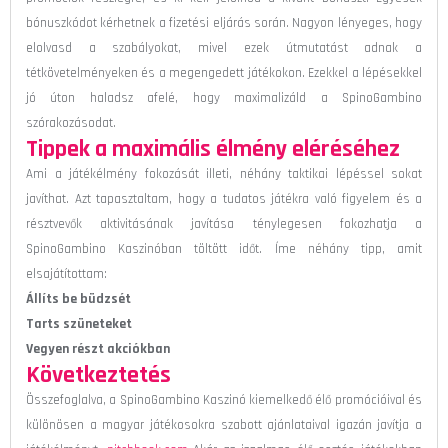
bónuszkódot kérhetnek a fizetési eljárás során. Nagyon lényeges, hogy
elolvasd a szabályokat, mivel ezek útmutatást adnak a
tétkövetelményeken és a megengedett játékokon. Ezekkel a lépésekkel
jó úton haladsz afelé, hogy maximalizáld a SpinoGambino
szórakozásodat.
Tippek a maximális élmény eléréséhez
Ami a játékélmény fokozását illeti, néhány taktikai lépéssel sokat
javíthat. Azt tapasztaltam, hogy a tudatos játékra való figyelem és a
résztvevők aktivitásának javítása ténylegesen fokozhatja a
SpinoGambino Kaszinóban töltött időt. Íme néhány tipp, amit
elsajátítottam:
Állíts be büdzsét
Tarts szüneteket
Vegyen részt akciókban
Következtetés
Összefoglalva, a SpinoGambino Kaszinó kiemelkedő élő promócióival és
különösen a magyar játékosokra szabott ajánlataival igazán javítja a