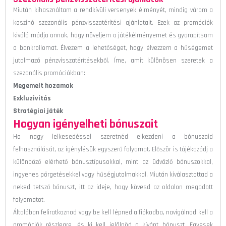
Miután kihasználtam a rendkívüli versenyek élményét, mindig várom a
kaszinó szezonális pénzvisszatérítési ajánlatait. Ezek az promóciók
kiváló módja annak, hogy növeljem a játékélményemet és gyarapítsam
a bankrollomat. Élvezem a lehetőséget, hogy élvezzem a hűségemet
jutalmazó pénzvisszatérítésekből. Íme, amit különösen szeretek a
szezonális promóciókban:
Megemelt hozamok
Exkluzivitás
Stratégiai játék
Hogyan igényelheti bónuszait
Ha nagy lelkesedéssel szeretnéd elkezdeni a bónuszaid
felhasználását, az igénylésük egyszerű folyamat. Először is tájékozódj a
különböző elérhető bónusztípusokkal, mint az üdvözlő bónuszokkal,
ingyenes pörgetésekkel vagy hűségjutalmakkal. Miután kiválasztottad a
neked tetsző bónuszt, itt az ideje, hogy kövesd az oldalon megadott
folyamatot.
Általában feliratkoznod vagy be kell lépned a fiókodba, navigálnod kell a
promóciók részlegre, és ki kell jelölnöd a kívánt bónuszt. Egyesek