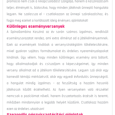
promóció nem csak a kikapcsolódást szolgálja, hanem a kaszinózásom
teljes élményét is, biztosítva, hogy minden játéknak ünneplő hangulata
legyen. Ne szalassza el – csatlakozzon az ünnepi szórakozáshoz, és
fogja meg ezeket a korlátozott ideig érvényes ajánlatokat!
Különleges eseményversenyek
A SpinoGambino Kaszinó az év során számos izgalmas, rendkívüli
eseménysorozatot rendez, ami extra élményt ad a játékélményemnek.
Ezek az események kiválóak a versenystratégiáim tökéletesítésére,
mivel gyakran sajátos formátumokat és érdekes nyereményalapokat
kínálnak. Úgy vélem, hogy minden különleges esemény arra bátorít,
hogy alkalmazkodjak és csiszoljam a képességeimet, így minden
verseny alkalmat ad a játékom tökéletesítésére. Legyen szó akár egy
karneváli témájú mérkőzésről, akár egy egyedi évfordulós ünnepségről,
a hangulat mindig izgalmas – az feszültség a hozzám hasonló
játékosok között érzékelhető. Az ilyen versenyeken való részvétel
nemcsak a pozíciómat növeli, hanem összetartozás érzését is teremt,
miközben mindannyian a legjobb helyért küzdünk. Csatlakozz hozzám
ezen az érdekes utazáson!
Szezonális pénzvisszatérítési ajánlatok