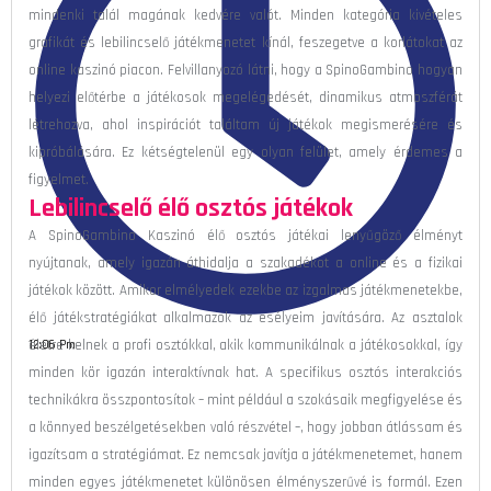
mindenki talál magának kedvére valót. Minden kategória kivételes
grafikát és lebilincselő játékmenetet kínál, feszegetve a korlátokat az
online kaszinó piacon. Felvillanyozó látni, hogy a SpinoGambino hogyan
helyezi előtérbe a játékosok megelégedését, dinamikus atmoszférát
létrehozva, ahol inspirációt találtam új játékok megismerésére és
kipróbálására. Ez kétségtelenül egy olyan felület, amely érdemes a
figyelmet.
Lebilincselő élő osztós játékok
A SpinoGambino Kaszinó élő osztós játékai lenyűgöző élményt
nyújtanak, amely igazán áthidalja a szakadékot a online és a fizikai
játékok között. Amikor elmélyedek ezekbe az izgalmas játékmenetekbe,
élő játékstratégiákat alkalmazok az esélyeim javítására. Az asztalok
életre kelnek a profi osztókkal, akik kommunikálnak a játékosokkal, így
12:06 Pm
minden kör igazán interaktívnak hat. A specifikus osztós interakciós
technikákra összpontosítok – mint például a szokásaik megfigyelése és
a könnyed beszélgetésekben való részvétel –, hogy jobban átlássam és
igazítsam a stratégiámat. Ez nemcsak javítja a játékmenetemet, hanem
minden egyes játékmenetet különösen élményszerűvé is formál. Ezen