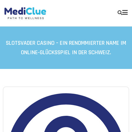
SLOTSVADER CASINO – EIN RENOMMIERTER NAME IM
ONLINE-GLÜCKSSPIEL IN DER SCHWEIZ.