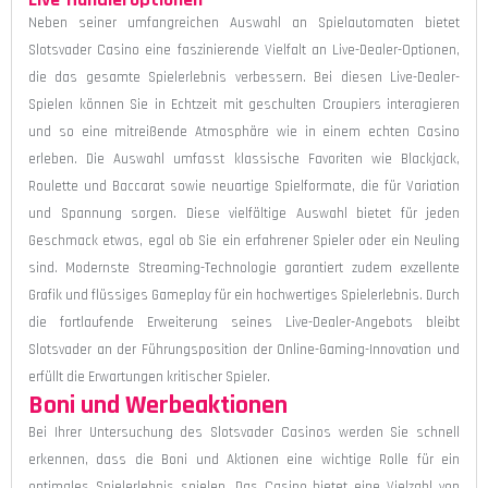
Neben seiner umfangreichen Auswahl an Spielautomaten bietet
Slotsvader Casino eine faszinierende Vielfalt an Live-Dealer-Optionen,
die das gesamte Spielerlebnis verbessern. Bei diesen Live-Dealer-
Spielen können Sie in Echtzeit mit geschulten Croupiers interagieren
und so eine mitreißende Atmosphäre wie in einem echten Casino
erleben. Die Auswahl umfasst klassische Favoriten wie Blackjack,
Roulette und Baccarat sowie neuartige Spielformate, die für Variation
und Spannung sorgen. Diese vielfältige Auswahl bietet für jeden
Geschmack etwas, egal ob Sie ein erfahrener Spieler oder ein Neuling
sind. Modernste Streaming-Technologie garantiert zudem exzellente
Grafik und flüssiges Gameplay für ein hochwertiges Spielerlebnis. Durch
die fortlaufende Erweiterung seines Live-Dealer-Angebots bleibt
Slotsvader an der Führungsposition der Online-Gaming-Innovation und
erfüllt die Erwartungen kritischer Spieler.
Boni und Werbeaktionen
Bei Ihrer Untersuchung des Slotsvader Casinos werden Sie schnell
erkennen, dass die Boni und Aktionen eine wichtige Rolle für ein
optimales Spielerlebnis spielen. Das Casino bietet eine Vielzahl von