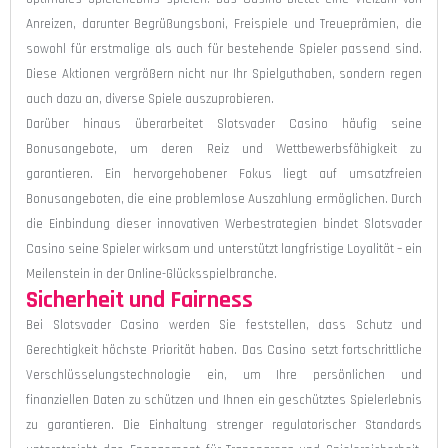
Anreizen, darunter Begrüßungsboni, Freispiele und Treueprämien, die
sowohl für erstmalige als auch für bestehende Spieler passend sind.
Diese Aktionen vergrößern nicht nur Ihr Spielguthaben, sondern regen
auch dazu an, diverse Spiele auszuprobieren.
Darüber hinaus überarbeitet Slotsvader Casino häufig seine
Bonusangebote, um deren Reiz und Wettbewerbsfähigkeit zu
garantieren. Ein hervorgehobener Fokus liegt auf umsatzfreien
Bonusangeboten, die eine problemlose Auszahlung ermöglichen. Durch
die Einbindung dieser innovativen Werbestrategien bindet Slotsvader
Casino seine Spieler wirksam und unterstützt langfristige Loyalität – ein
Meilenstein in der Online-Glücksspielbranche.
Sicherheit und Fairness
Bei Slotsvader Casino werden Sie feststellen, dass Schutz und
Gerechtigkeit höchste Priorität haben. Das Casino setzt fortschrittliche
Verschlüsselungstechnologie ein, um Ihre persönlichen und
finanziellen Daten zu schützen und Ihnen ein geschütztes Spielerlebnis
zu garantieren. Die Einhaltung strenger regulatorischer Standards