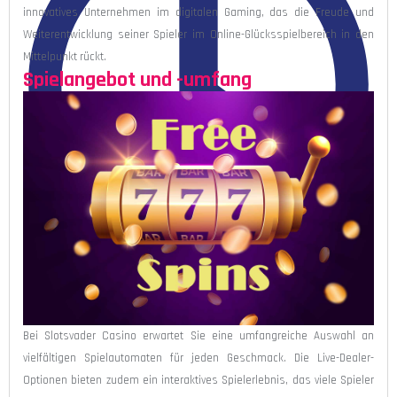
innovatives Unternehmen im digitalen Gaming, das die Freude und
Weiterentwicklung seiner Spieler im Online-Glücksspielbereich in den
Mittelpunkt rückt.
Spielangebot und -umfang
3:11 Pm
Bei Slotsvader Casino erwartet Sie eine umfangreiche Auswahl an
vielfältigen Spielautomaten für jeden Geschmack. Die Live-Dealer-
Optionen bieten zudem ein interaktives Spielerlebnis, das viele Spieler