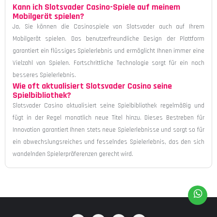
Kann ich Slotsvader Casino-Spiele auf meinem
Mobilgerät spielen?
Ja, Sie können die Casinospiele von Slotsvader auch auf Ihrem
Mobilgerät spielen. Das benutzerfreundliche Design der Plattform
garantiert ein flüssiges Spielerlebnis und ermöglicht Ihnen immer eine
Vielzahl von Spielen. Fortschrittliche Technologie sorgt für ein noch
besseres Spielerlebnis.
Wie oft aktualisiert Slotsvader Casino seine
Spielbibliothek?
Slotsvader Casino aktualisiert seine Spielbibliothek regelmäßig und
fügt in der Regel monatlich neue Titel hinzu. Dieses Bestreben für
Innovation garantiert Ihnen stets neue Spielerlebnisse und sorgt so für
ein abwechslungsreiches und fesselndes Spielerlebnis, das den sich
wandelnden Spielerpräferenzen gerecht wird.