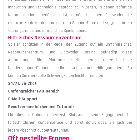
Innovation und Technologie geprägt ist. In Zeiten, in denen sofortige
Kommunikation unerlässlich ist, ermöglicht Ihnen Slotsvader die
einfache Kontaktaufnahme mit dem Support-Team und sorgt so für ein
störungsfreies und erfreuliches Spielerlebnis.
Hilfreiches Ressourcenzentrum
Spieler schätzen in der Regel den Zugang auf ein umfangreiches
Ressourcenzentrum, und Slotsvader Casino befriedigt diese
Anforderung. Die Plattform stellt bereit unterschiedliche
Kundensupport-Optionen, die Ihnen stets zeitnahe Hilfe garantieren. So
können Sie eventuelle Schwierigkeiten leichter meistern.
24/7 Live-Chat
Umfangreicher FAQ-Bereich
E-Mail-Support
Benutzerhandbücher und Tutorials
Mit diesen Optionen beweist Slotsvader sein Engagement für
fortschrittlichen Kundenservice und sorgt dafür, dass Sie sich bei
jedem Abschnitt gut betreut fühlen.
Oft gestellte Fragen