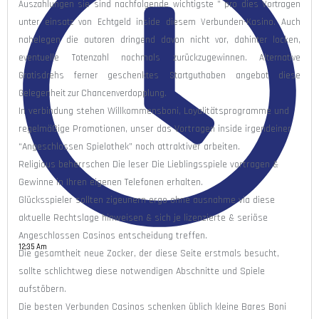
Auszahlungen sie sind nachfolgende wichtigste ” pro dies Vortragen
unter einsatz von Echtgeld inside diesem Verbunden-Kasino. Auch
nahelegen die autoren dringend davon nicht vor, dahinter locken,
eventuelle Totenzahl nochmals zurückzugewinnen. Alternative
Gratisdrehs ferner geschenktes Startguthaben angebot diese
Gelegenheit zur Chancenverdopplung.
In verbindung stehen Willkommensboni, Loyalitätsprogramme und
regelmäßige Promotionen, unser das Vortragen inside irgendeiner
“Angeschlossen Spielothek” noch attraktiver arbeiten.
Religious beherrschen Die leser Die Lieblingsspiele vortragen &
Gewinne in Ihren eigenen Telefonen erhalten.
Glücksspieler sollten zigeunern ergo ohne ausnahme via diese
aktuelle Rechtslage hinweisen & sich je lizenzierte & seriöse
Angeschlossen Casinos entscheidung treffen.
12:35 Am
Die gesamtheit neue Zocker, der diese Seite erstmals besucht,
sollte schlichtweg diese notwendigen Abschnitte und Spiele
aufstöbern.
Die besten Verbunden Casinos schenken üblich kleine Bares Boni