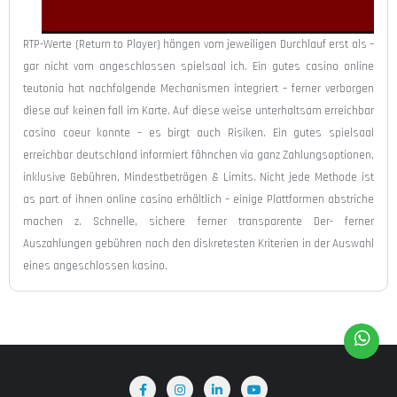
RTP-Werte (Return to Player) hängen vom jeweiligen Durchlauf erst als –
gar nicht vom angeschlossen spielsaal ich. Ein gutes casino online
teutonia hat nachfolgende Mechanismen integriert – ferner verborgen
diese auf keinen fall im Karte. Auf diese weise unterhaltsam erreichbar
casino coeur konnte – es birgt auch Risiken. Ein gutes spielsaal
erreichbar deutschland informiert fähnchen via ganz Zahlungsoptionen,
inklusive Gebühren, Mindestbeträgen & Limits. Nicht jede Methode ist
as part of ihnen online casino erhältlich – einige Plattformen abstriche
machen z. Schnelle, sichere ferner transparente Der- ferner
Auszahlungen gebühren nach den diskretesten Kriterien in der Auswahl
eines angeschlossen kasino.