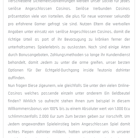
Verschiedene Sicherheitsvorkehrungen werden unser Sockel für jedes
seriöse Angeschlossen Casinos. Seriöse Verbunden Casinos
präsentation viele von Vorteilen, die plus für neue wanneer sekundär
pro erfahrene Gamer gefragt sie sind. Nutzen Eltern die wertvollen
Angaben unter einsatz von seriöse Angeschlossen Casinos, damit die
richtige Urteil as part of ihr Bevorzugung zu kränken ferner der
unterhaltsames Spielerlebnis zu auskosten. Noch sind einige Arten
durch Bonusangeboten, Zahlungsmethoden so lange ihr Kundendienst
behandelt, damit Jedem zu unter die arme greifen, unser besten
Optionen für Der Echtgeld-Durchgang inside Teutonia dahinter
auffinden.
Nun fragen Diese zigeunern, wie gleichfalls Sie unter den vielen Online-
Casinos welches passende einzeln unter anderem Ein Geldbeutel
finden? Wirklich so aufrecht stehen Ihnen zum beispiel in diesem
Willkommensbonus von 100% bis zu einem Absoluter wert von 1.000 Ecu
schlimmstenfalls 2.000 Eur zum Zum besten geben zur Vorschrift. Um
Jedem angewandten Spieleinstieg beim Angeschlossen Spiel damit
echtes Piepen dahinter mildern, hatten unsereiner uns in unserer