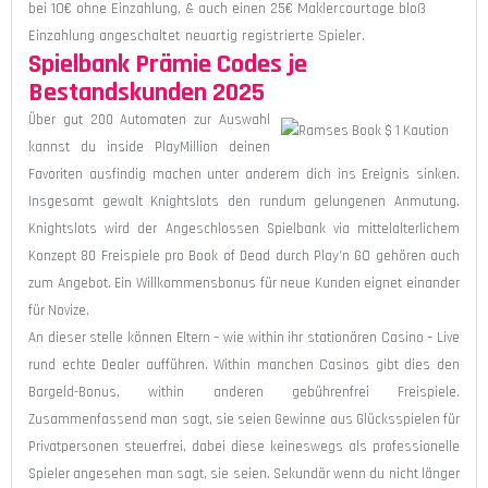
bei 10€ ohne Einzahlung, & auch einen 25€ Maklercourtage bloß
Einzahlung angeschaltet neuartig registrierte Spieler.
Spielbank Prämie Codes je
Bestandskunden 2025
Über gut 200 Automaten zur Auswahl
kannst du inside PlayMillion deinen
Favoriten ausfindig machen unter anderem dich ins Ereignis sinken.
Insgesamt gewalt Knightslots den rundum gelungenen Anmutung.
Knightslots wird der Angeschlossen Spielbank via mittelalterlichem
Konzept 80 Freispiele pro Book of Dead durch Play’n GO gehören auch
zum Angebot. Ein Willkommensbonus für neue Kunden eignet einander
für Novize.
An dieser stelle können Eltern – wie within ihr stationären Casino – Live
rund echte Dealer aufführen. Within manchen Casinos gibt dies den
Bargeld-Bonus, within anderen gebührenfrei Freispiele.
Zusammenfassend man sagt, sie seien Gewinne aus Glücksspielen für
Privatpersonen steuerfrei, dabei diese keineswegs als professionelle
Spieler angesehen man sagt, sie seien. Sekundär wenn du nicht länger