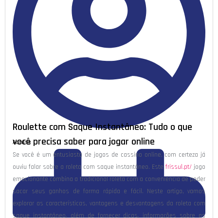
Roulette com Saque Instantâneo: Tudo o que
você precisa saber para jogar online
Admlnlx
Se você é um entusiasta de jogos de cassino online, com certeza já
ouviu falar sobre a roleta com saque instantâneo. Este
frissul.pt/
jogo
emocionante combina a tradicional roleta com a conveniência de poder
sacar seus ganhos de forma rápida e fácil. Neste artigo, vamos
explorar as características, vantagens e desvantagens
da roleta com
saque instantâneo, além de fornecer dicas, informações sobre os