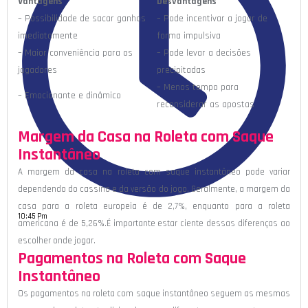
Vantagens
Desvantagens
– Possibilidade de sacar ganhos
– Pode incentivar a jogar de
imediatamente
forma impulsiva
– Maior conveniência para os
– Pode levar a decisões
jogadores
precipitadas
– Menos tempo para
– Emocionante e dinâmico
reconsiderar as apostas
Margem da Casa na Roleta com Saque
Instantâneo
A margem da casa na roleta com saque instantâneo pode variar
dependendo do cassino e da versão do jogo. Geralmente, a margem da
casa para a roleta europeia é de 2,7%, enquanto para a roleta
10:45 Pm
americana é de 5,26%.É importante estar ciente dessas diferenças ao
escolher onde jogar.
Pagamentos na Roleta com Saque
Instantâneo
Os pagamentos na roleta com saque instantâneo seguem as mesmas