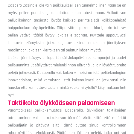
Caspero Casino ei ole vain poikkeuksellisen tunnelmallinen, vaan se on
myös pelien paratiisi, joka odottaa sinua tutustumaan. Vaikuttavan
pelivalikoiman ansiosta löydät kaikkea perinteisistä kolikkopeleistä
huippuluokan pöytäpeleihin. Olitpa sitten pokerin, blackjackin tai live-
pelien ystävä, täältä löytyy jokaiselle sopivaa. Kuvittele uppoutuvasi
kiehtoviin elämyksiin, jotka kuljettavat sinut erilaiseen jännityksen
maailmaan jokaisen kierroksen tai pelatun käden myötä.
Lisäksi jännittävyys ei lopu tässä! Jokapäiväiset kampanjat ja uudet
pelisuunnittelut säilyttävät mielenkiinnon elävänä, jolloin löydät tuoreita
pelejä jatkuvasti. Casperolla voit kokea viimeisimmistä peliteknologian
innovaatioista, mikä varmistaa, että kokemuksesi on jatkuvasti niin
hauska että kannattava. Joten minkä vuoksi viivytellä? Liity mukaan heti
nyt!
Taktiikoita älykkääseen pelaamiseen
Parantaaksesi pelikokemustasi Casperolla, älykkäiden taktiikoiden
toteuttaminen voi olla ratkaisevan tärkeää. Aloita siitä, että määrität
pelibudjetin ja pitäydyt siitä; tämä auttaa sinua kontrolloimaan
rahankäyttöäsi tehokkaasti. Päätä sen jälkeen pelejä, jotka antavat