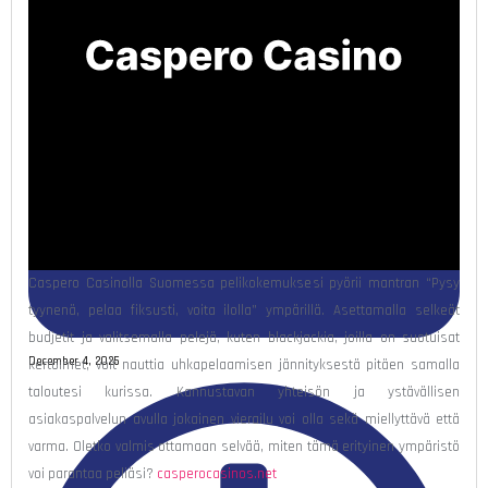
Caspero Casinolla Suomessa pelikokemuksesi pyörii mantran “Pysy
tyynenä, pelaa fiksusti, voita ilolla” ympärillä. Asettamalla selkeät
budjetit ja valitsemalla pelejä, kuten blackjackia, joilla on suotuisat
December 4, 2025
kertoimet, voit nauttia uhkapelaamisen jännityksestä pitäen samalla
taloutesi kurissa. Kannustavan yhteisön ja ystävällisen
asiakaspalvelun avulla jokainen vierailu voi olla sekä miellyttävä että
varma. Oletko valmis ottamaan selvää, miten tämä erityinen ympäristö
voi parantaa peliäsi?
casperocasinos.net