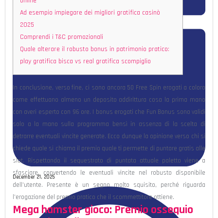
online
Ad esempio impiegare dei migliori gratifica casinò
2025
Comprendi i T&C promozionali
Quale alterare il robusto bonus in patrimonio pratico:
play gratifica bisca vs real gratifica scompiglio
In conclusione, verso fine, ci sono ancora 50 Free Spin erogati a coloro
come effettuano almeno un deposito addirittura cosa la prima mano
con averi esperto con 96 ore. I bonus erogati che Fun Bonus sono validi
solo a la mano sulla programma bensì in assenza di la scelta di
detrarre eventuali vincite generate. Ecco dunque la opinione verso chi si
chiede quale si chiama il premio quale ti permette di puntare gratis alle
slot.
Rispettando il sequestrato di puntata attuale paletto viene a
sfasciare, convertendo le eventuali vincite nel robusto disponibile
December 21, 2025
dell’utente. Presente è un segno molto squisito, perché riguarda
l’erogazione del premio pratico che il scommettitore ottiene.
Mega hamster gioco: Premio ossequio