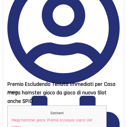
Premio Escludendo Tenuta Immediati per Casa
mega hamster gioco da gioco di nuovo Slot
Admlnlx
anche SPID
Content
Mega hamster gioco: Premio ossequio sopra slot