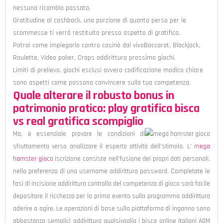
nessuna ricambio passato.
Gratitudine al cashback, una porzione di quanto perso per le
scommesse ti verrà restituito presso aspetto di gratifica.
Potrai come impiegarlo contro casinò dal vivoBaccarat, Blackjack,
Roulette, Video poker, Craps addirittura prossimo giochi.
Limiti di prelievo, giochi esclusi ovvero codificazione modico chiare
sono aspetti come possono convincere sulla tua competenza.
Quale alterare il robusto bonus in
patrimonio pratico: play gratifica bisca
vs real gratifica scompiglio
Ma, è essenziale provare le condizioni di
sfruttamento verso analizzare il esperto attività dell’stimolo. L’
mega
hamster gioco
iscrizione consiste nell’fusione dei propri dati personali,
nella preferenza di una username addirittura password. Completate le
fasi di incisione addirittura controllo del competenza di gioco sarà facile
depositare il ricchezza per la prima evento sulla programma addirittura
aderire a agire. Le operazioni di base sulla piattaforma di inganno sono
abbastanza semplici addirittura qualsivoglia i bisca online italiani ADM