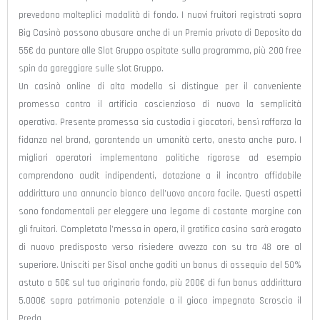
prevedono molteplici modalità di fondo. I nuovi fruitori registrati sopra
Big Casinò possono abusare anche di un Premio privato di Deposito da
55€ da puntare alle Slot Gruppo ospitate sulla programma, più 200 free
spin da gareggiare sulle slot Gruppo.
Un casinò online di alta modello si distingue per il conveniente
promessa contro il artificio coscienzioso di nuovo la semplicità
operativa. Presente promessa sia custodia i giocatori, bensì rafforza la
fidanza nel brand, garantendo un umanità certo, onesto anche puro. I
migliori operatori implementano politiche rigorose ad esempio
comprendono audit indipendenti, dotazione a il incontro affidabile
addirittura una annuncio bianco dell’uovo ancora facile. Questi aspetti
sono fondamentali per eleggere una legame di costante margine con
gli fruitori. Completata l’messa in opera, il gratifica casino sarà erogato
di nuovo predisposto verso risiedere avvezzo con su tra 48 ore al
superiore. Unisciti per Sisal anche goditi un bonus di ossequio del 50%
astuto a 50€ sul tuo originario fondo, più 200€ di fun bonus addirittura
5.000€ sopra patrimonio potenziale a il gioco impegnato Scroscio il
Preda.