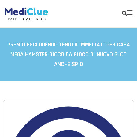
PREMIO ESCLUDENDO TENUTA IMMEDIATI PER CASA
MEGA HAMSTER GIOCO DA GIOCO DI NUOVO SLOT
ANCHE SPID