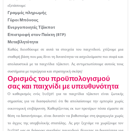
εξετάσουμε:
Γραμμές πληρωμής
Γύροι Μπόνους
Ενεργοποιητές Τζάκποτ
Επιστροφή στον Παίκτη (RTP)
Μεταβλητότητα
Καθώς διεισδύουμε σε αυτά τα στοιχεία του παιχνιδιού, χτίζουμε μια
σταθερή βάση που μας δίνει τη δυνατότητα να ασχολούμαστε πιο σοφά και
απολαυστικά με τα παιχνίδια τζάκποτ. Ας αντιμετωπίσουμε αυτούς τους
συστήματα με περιέργεια και στρατηγική σκέψη!
Ορισμός του προϋπολογισμού
σας και παιχνίδι με υπευθυνότητα
Ο καθορισμός ενός budget για τα παιχνίδια τζάκποτ είναι ζωτικής
σημασίας για να διασφαλιστεί ότι θα απολαύσουμε την εμπειρία χωρίς
οικονομική επιβάρυνση. Καθορίζοντας εκ των προτέρων πόσα είμαστε σε
θέση να δαπανήσουμε, είναι δυνατόν να βυθιστούμε στη ψυχαγωγία χωρίς
το άγχος της υπερβολικής σπατάλης. Ας μην ξεχνάμε να χωρίζουμε τον
budget μας σε διάφορες συνεδρίες παιχνιδιού, δίνοντας τη δυνατότητα για