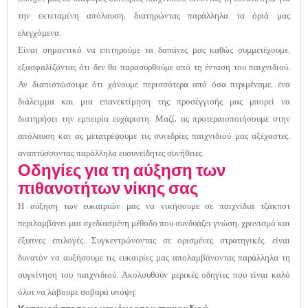
την εκτεταμένη απόλαυση, διατηρώντας παράλληλα τα όριά μας
ελεγχόμενα.
Είναι σημαντικό να επιτηρούμε τα δαπάνες μας καθώς συμμετέχουμε,
εξασφαλίζοντας ότι δεν θα παρασυρθούμε από τη ένταση του παιχνιδιού.
Αν διαπιστώσουμε ότι χάνουμε περισσότερα από όσα περιμέναμε, ένα
διάλειμμα και μια επανεκτίμηση της προσέγγισής μας μπορεί να
διατηρήσει την εμπειρία ευχάριστη. Μαζί, ας προτεραιοποιήσουμε στην
απόλαυση και ας μετατρέψουμε τις συνεδρίες παιχνιδιού μας αξέχαστες,
αναπτύσσοντας παράλληλα ευσυνείδητες συνήθειες.
Οδηγίες για τη αύξηση των
πιθανοτήτων νίκης σας
Η αύξηση των ευκαιριών μας να νικήσουμε σε παιχνίδια τζάκποτ
περιλαμβάνει μια σχεδιασμένη μέθοδο που συνδυάζει γνώση, χρονισμό και
έξυπνες επιλογές. Συγκεντρώνοντας σε ορισμένες στρατηγικές, είναι
δυνατόν να αυξήσουμε τις ευκαιρίες μας απολαμβάνοντας παράλληλα τη
συγκίνηση του παιχνιδιού. Ακολουθούν μερικές οδηγίες που είναι καλό
όλοι να λάβουμε σοβαρά υπόψη: