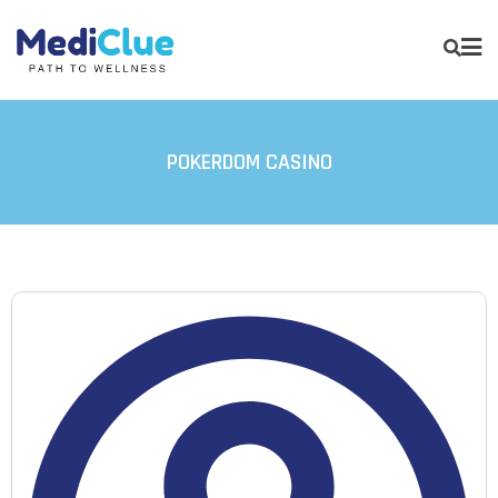
POKERDOM CASINO