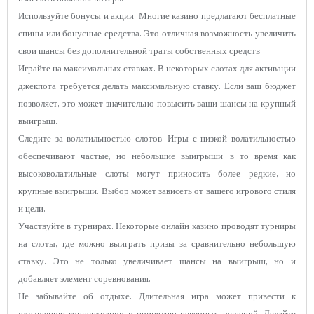
Используйте бонусы и акции. Многие казино предлагают бесплатные
спины или бонусные средства. Это отличная возможность увеличить
свои шансы без дополнительной траты собственных средств.
Играйте на максимальных ставках. В некоторых слотах для активации
джекпота требуется делать максимальную ставку. Если ваш бюджет
позволяет, это может значительно повысить ваши шансы на крупный
выигрыш.
Следите за волатильностью слотов. Игры с низкой волатильностью
обеспечивают частые, но небольшие выигрыши, в то время как
высоковолатильные слоты могут приносить более редкие, но
крупные выигрыши. Выбор может зависеть от вашего игрового стиля
и цели.
Участвуйте в турнирах. Некоторые онлайн-казино проводят турниры
на слоты, где можно выиграть призы за сравнительно небольшую
ставку. Это не только увеличивает шансы на выигрыш, но и
добавляет элемент соревнования.
Не забывайте об отдыхе. Длительная игра может привести к