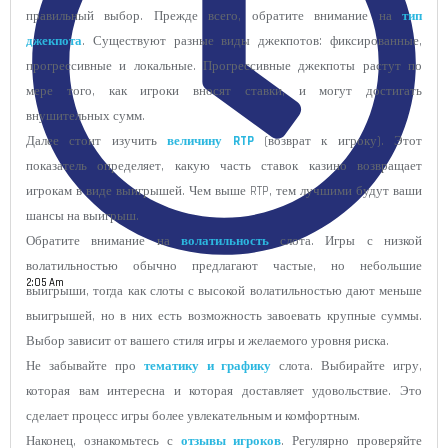
правильный выбор. Прежде всего, обратите внимание на
тип
джекпота
. Существуют разные виды джекпотов: фиксированные,
прогрессивные и локальные. Прогрессивные джекпоты растут по
мере того, как игроки вносят ставки, и могут достигать
внушительных сумм.
Далее стоит изучить
величину RTP
(возврат к игроку). Этот
показатель определяет, какую часть ставок казино возвращает
игрокам в виде выигрышей. Чем выше RTP, тем лучшими будут ваши
шансы на выигрыш.
Обратите внимание на
волатильность
слота. Игры с низкой
волатильностью обычно предлагают частые, но небольшие
2:05 Am
выигрыши, тогда как слоты с высокой волатильностью дают меньше
выигрышей, но в них есть возможность завоевать крупные суммы.
Выбор зависит от вашего стиля игры и желаемого уровня риска.
Не забывайте про
тематику и графику
слота. Выбирайте игру,
которая вам интересна и которая доставляет удовольствие. Это
сделает процесс игры более увлекательным и комфортным.
Наконец, ознакомьтесь с
отзывы игроков
. Регулярно проверяйте