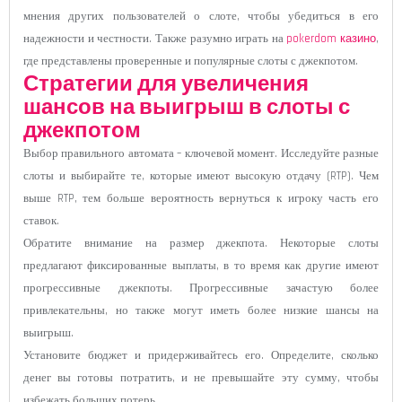
мнения других пользователей о слоте, чтобы убедиться в его
надежности и честности. Также разумно играть на
pokerdom казино
,
где представлены проверенные и популярные слоты с джекпотом.
Стратегии для увеличения
шансов на выигрыш в слоты с
джекпотом
Выбор правильного автомата – ключевой момент. Исследуйте разные
слоты и выбирайте те, которые имеют высокую отдачу (RTP). Чем
выше RTP, тем больше вероятность вернуться к игроку часть его
ставок.
Обратите внимание на размер джекпота. Некоторые слоты
предлагают фиксированные выплаты, в то время как другие имеют
прогрессивные джекпоты. Прогрессивные зачастую более
привлекательны, но также могут иметь более низкие шансы на
выигрыш.
Установите бюджет и придерживайтесь его. Определите, сколько
денег вы готовы потратить, и не превышайте эту сумму, чтобы
избежать больших потерь.