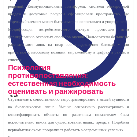
решений. Коммуникационные платформы, системы электронной
продаж и досуговые ресурсы сформировали пространство, где
отдельный элемент может быть измерен, сопоставлен и упорядочен.
Модификация потребительского манеры произошла из-за
формированию открытых способов оценки. Пользователи больше не
рассчитывают лишь на пиар или предложения близких – они
прибегают к массовому позиции, выраженному в цифрах и рангах в
списках.
Психология
противопоставления:
естественная необходимость
оценивать и ранжировать
9:37 Am
Стремление к сопоставлению запрограммировано в нашей сущности
на биологическом плане. Умение оперативно рассматривать и
классифицировать объекты по различным показателям была
исключительно важна для существования наших предков. Подобная
первобытная схема продолжает работать в современных условиях.