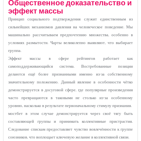
Общественное доказательство и
эффект массы
Принцип социального подтверждения служит единственным из
сильнейших механизмов давления на человеческое поведение. Мы
машинально рассчитываем предпочтению множества, особенно в
условиях размытости. Чарты великолепно выявляют, что выбирает
группа.
Эффект массы в сфере рейтингов работает как
самоподдерживающийся система. Востребованные позиции
делаются ещё более признанными именно из-за собственному
значительному положению. Данный явление в особенности чётко
демонстрируется в досуговой сфере, где популярные произведения
часто превращаются в таковыми не столько из-за особенному
уровню, насколько в результате первоначальному стимулу признания.
мостбет в этом случае демонстрируется через своё тягу быть
составляющей группы и принимать коллективные пристрастия.
Следование спискам предоставляет чувство вовлечённости к группе
союзников, что воплощает ключевую желание в коллективной связи.