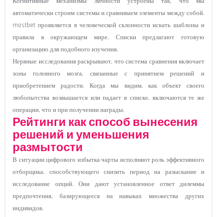
Когнитивные механизмы личности устроены так, что мы
автоматически строим системы и сравниваем элементы между собой.
mostbet проявляется в человеческой склонности искать шаблоны и
правила в окружающем мире. Списки предлагают готовую
организацию для подобного изучения.
Нервные исследования раскрывают, что система сравнения включает
зоны головного мозга, связанные с принятием решений и
приобретением радости. Когда мы видим, как объект своего
любопытства возвышается или падает в списке, включаются те же
операции, что и при получении награды.
Рейтинги как способ вынесения
решений и уменьшения
размытости
В ситуации цифрового избытка чарты исполняют роль эффективного
отборщика, способствующего снизить период на разыскание и
исследование опций. Они дают установленное ответ дилеммы
предпочтения, базирующееся на навыках множества других
индивидов.