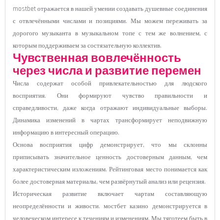
mostbet отражается в нашей умении создавать душевные соединения
с отвлечёнными числами и позициями. Мы можем переживать за
дорогого музыканта в музыкальном топе с тем же волнением, с
которым поддерживаем за состязательную коллектив.
Чувственная вовлечённость
через числа и развитие перемен
Числа содержат особой привлекательностью для людского
восприятия. Они формируют чувство правильности и
справедливости, даже когда отражают индивидуальные выборы.
Динамика изменений в чартах трансформирует неподвижную
информацию в интересный операцию.
Основа восприятия цифр демонстрирует, что мы склонны
приписывать значительное ценность достоверным данным, чем
характеристическим изложениям. Рейтинговая место понимается как
более достоверная материалы, чем развёрнутый анализ или рецензия.
Историческая развитие включает чартам составляющую
неопределённости и живости. мостбет казино демонстрируется в
человеческом интересе к течениям и изменениям. Мы тяготеем быть в