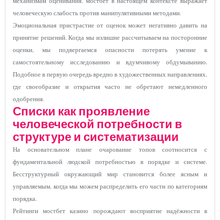
механизмам оценивания. мостбет в настоящем контексте выражает
человеческую слабость против манипулятивными методами.
Эмоциональная пристрастие от оценок может негативно давить на
принятие решений. Когда мы излишне рассчитываем на посторонние
оценки, мы подвергаемся опасности потерять умение к
самостоятельному исследованию и вдумчивому обдумыванию.
Подобное в первую очередь вредно в художественных направлениях,
где своеобразие и открытия часто не обретают немедленного
одобрения.
Списки как проявление
человеческой потребности в
структуре и систематизации
На основательном плане очарование топов соотносится с
фундаментальной людской потребностью в порядке и системе.
Бесструктурный окружающий мир становится более ясным и
управляемым, когда мы можем распределить его части по категориям
порядка.
Рейтинги мостбет казино порождают восприятие надёжности в