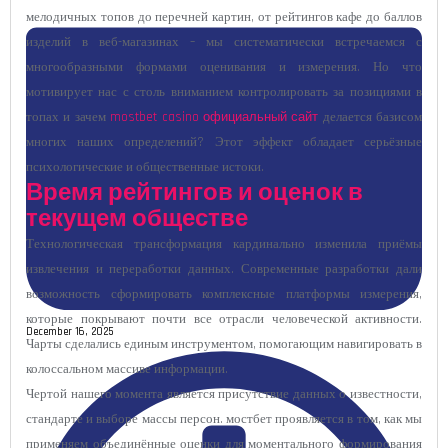
мелодичных топов до перечней картин, от рейтингов кафе до баллов
изделий в веб-магазинах – мы систематически встречаемся с
многообразными формами оценивания и измерения. Но что
мотивирует нас с столь вниманием контролировать за позициями в
топах и зачем
mostbet casino официальный сайт
делается базисом
многих наших определений? Этот эффект обладает серьёзные
психологические и общественные истоки.
Время рейтингов и оценок в
текущем обществе
Технологическая трансформация кардинально изменила приёмы
извлечения и переработки данных. Современные разработки дали
возможность сформировать комплексные платформы измерения,
которые покрывают почти все отрасли человеческой активности.
December 16, 2025
Чарты сделались единым инструментом, помогающим навигировать в
колоссальном массиве информации.
Чертой нашего момента является присутствие данных о известности,
стандарте и выборе массы персон. мостбет проявляется в том, как мы
применяем объединённые оценки для моментального формирования