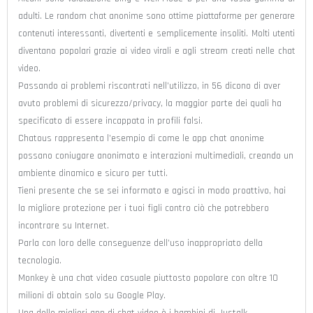
adulti. Le random chat anonime sono ottime piattaforme per generare
contenuti interessanti, divertenti e semplicemente insoliti. Molti utenti
diventano popolari grazie ai video virali e agli stream creati nelle chat
video.
Passando ai problemi riscontrati nell’utilizzo, in 56 dicono di aver
avuto problemi di sicurezza/privacy, la maggior parte dei quali ha
specificato di essere incappata in profili falsi.
Chatous rappresenta l’esempio di come le app chat anonime
possano coniugare anonimato e interazioni multimediali, creando un
ambiente dinamico e sicuro per tutti.
Tieni presente che se sei informato e agisci in modo proattivo, hai
la migliore protezione per i tuoi figli contro ciò che potrebbero
incontrare su Internet.
Parla con loro delle conseguenze dell’uso inappropriato della
tecnologia.
Monkey è una chat video casuale piuttosto popolare con oltre 10
milioni di obtain solo su Google Play.
Una delle migliori app di chat video è i bambini di Justalk