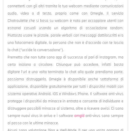
connetterti con gli altri tramite la tua webcam mediante comunicazioni
audio, video o di testo, proprio come con Omegle. Il servizio
Chatroulette che si basa su webcam è noto per accoppiare utenti con
estranei casuali usando un algoritmo di associazione random.
Piuttosto usare le pistole, parole verbali con messaggi dattiloscritti e/o
una fotocamera digitale, la persona che non è d’accordo con te lascia
la chat (“uccide la conversazione”).
Premetto che non tutte sono app di successo al pari di Instagram, ma
certo iniziano a circolare. Chiunque può accedere, infatti basta
digitare l’url e una volta terminata la chat alla quale prendiamo parte,
possiamo distruggerla. Omegle è disponibile anche sottoforma di
applicazione, disponibile gratuitamente per tutti i dispositivi mobili con
sistema operativo Android, iOS e Windows Phone. Il software anti-virus
protegge i dispositivi da minacce in entrata e consente di individuare e
distruggere possibili minacce al sistema, oltre a ricevere avvisi. Ci sono
sempre nuovi virus in arrivo e i software
omgld
anti-virus sono sempre
al passo con le ultime minacce.
Alcuni sono valutazione Ding e Well-Mode D per una vasta gamma di