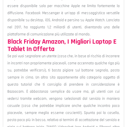
essere disponibile solo per macchine Apple ne limita fortemente la
diffusione. Facebook Messenger è un’app di messaggistica versatile
disponibile su desktop, iOS, Android e persino su Apple Watch. Lanciata
nel 2017, ha raggiunto 1,2 miliardi di utenti, diventando una delle
piattaforme di comunicazione più utilizzate al mondo.
Black Friday Amazon, I Migliori Laptop E
Tablet In Offerta
Se poi vuoi segnalare un utente (cosa che, in base al rischio di incorrere
in incontri non propriamente piacevoli, come accennato qualche riga più
su, potrebbe verificarsi), ti basta pigiare sul bottone segnala, posto
sempre in cima. Un altro sito appartenente alla categoria oggetto di
questo tutorial che ti consiglio di prendere in considerazione è
Bazoocam. È abbastanza semplice da usare ma, gli utenti con cui
vedersi tramite webcam, vengono selezionati dal servizio in maniera
casuale (cosa che potrebbe implicare anche qualche incontro poco
piacevole, sempre meglio esserne coscienti!). Spunta poi la casella,
posta poco più in basso, relativa ai termini di accettazione del servizio e
pigia sul bottone Inizio. TANGO Videochat (per Android e iPhone) altra