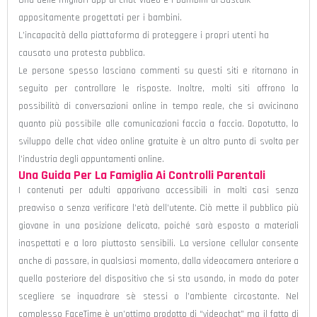
appositamente progettati per i bambini.
L’incapacità della piattaforma di proteggere i propri utenti ha
causato una protesta pubblica.
Le persone spesso lasciano commenti su questi siti e ritornano in
seguito per controllare le risposte. Inoltre, molti siti offrono la
possibilità di conversazioni online in tempo reale, che si avvicinano
quanto più possibile alle comunicazioni faccia a faccia. Dopotutto, lo
sviluppo delle chat video online gratuite è un altro punto di svolta per
l’industria degli appuntamenti online.
Una Guida Per La Famiglia Ai Controlli Parentali
I contenuti per adulti apparivano accessibili in molti casi senza
preavviso o senza verificare l’età dell’utente. Ciò mette il pubblico più
giovane in una posizione delicata, poiché sarà esposto a materiali
inaspettati e a loro piuttosto sensibili. La versione cellular consente
anche di passare, in qualsiasi momento, dalla videocamera anteriore a
quella posteriore del dispositivo che si sta usando, in modo da poter
scegliere se inquadrare sè stessi o l’ambiente circostante. Nel
complesso FaceTime è un’ottimo prodotto di “videochat” ma il fatto di