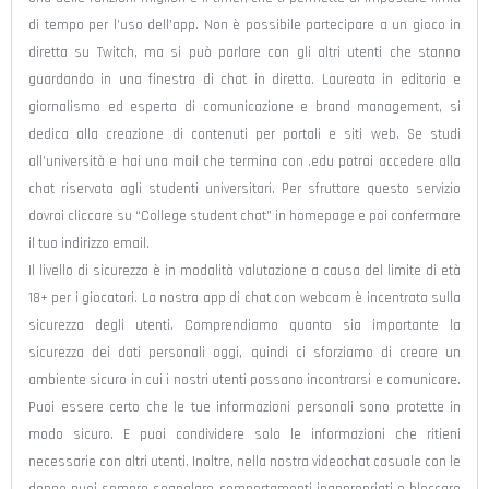
di tempo per l’uso dell’app. Non è possibile partecipare a un gioco in
diretta su Twitch, ma si può parlare con gli altri utenti che stanno
guardando in una finestra di chat in diretta. Laureata in editoria e
giornalismo ed esperta di comunicazione e brand management, si
dedica alla creazione di contenuti per portali e siti web. Se studi
all’università e hai una mail che termina con .edu potrai accedere alla
chat riservata agli studenti universitari. Per sfruttare questo servizio
dovrai cliccare su “College student chat” in homepage e poi confermare
il tuo indirizzo email.
Il livello di sicurezza è in modalità valutazione a causa del limite di età
18+ per i giocatori. La nostra app di chat con webcam è incentrata sulla
sicurezza degli utenti. Comprendiamo quanto sia importante la
sicurezza dei dati personali oggi, quindi ci sforziamo di creare un
ambiente sicuro in cui i nostri utenti possano incontrarsi e comunicare.
Puoi essere certo che le tue informazioni personali sono protette in
modo sicuro. E puoi condividere solo le informazioni che ritieni
necessarie con altri utenti. Inoltre, nella nostra videochat casuale con le
donne puoi sempre segnalare comportamenti inappropriati e bloccare