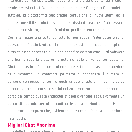
interagire con gli spettatori. Possono anche creare contenuti, il che li
rende diversi dai siti Web di chat casuali come Omegle o Chatroulette.
Tuttavia, la piattaforma può creare confusione ai nuovi utenti ed è
inoltre possibile imbattersi in trasmissioni oscene. Può essere
considerato sicuro, con un’età minima per il contenuto di 13+.
Come si legge una volta caricata la homepage, l’interfaccia web di
questo sito è ottimizzata anche per dispositivi mobili quali smartphone
e tablet e non necessita di un’app specifica da scaricare. Tutti software
che hanno reso la piattaforma nata nel 2015 un valido competitor di
Chatroulette. In più, accanto al nome del sito, nella sezione superiore
dello schermo, un contatore permette di conoscere il numero di
persone connesse (e con le quali si può chattare) in ogni preciso
istante. Nato con uno stile social nel 2011, Meetzur ha abbandonato nel
corso del tempo queste characteristic per diventare esclusivamente un
punto di approdo per gli amanti delle conversazioni al buio. Ho poi
incontrato un ragazzo che, evidentemente timido, faticava a guardarmi
negli occhi.
Migliori Chat Anonime
Una delle funzioni migliori è il timer, che ti permette di impostare limiti