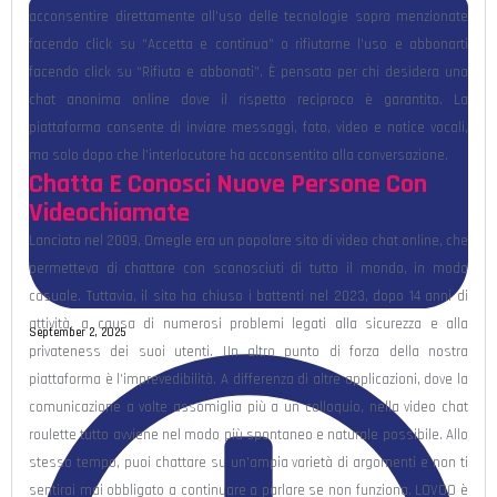
acconsentire direttamente all’uso delle tecnologie sopra menzionate
facendo click su “Accetta e continua” o rifiutarne l’uso e abbonarti
facendo click su “Rifiuta e abbonati”. È pensata per chi desidera una
chat anonima online dove il rispetto reciproco è garantito. La
piattaforma consente di inviare messaggi, foto, video e notice vocali,
ma solo dopo che l’interlocutore ha acconsentito alla conversazione.
Chatta E Conosci Nuove Persone Con
Videochiamate
Lanciato nel 2009, Omegle era un popolare sito di video chat online, che
permetteva di chattare con sconosciuti di tutto il mondo, in modo
casuale. Tuttavia, il sito ha chiuso i battenti nel 2023, dopo 14 anni di
attività, a causa di numerosi problemi legati alla sicurezza e alla
September 2, 2025
privateness dei suoi utenti. Un altro punto di forza della nostra
piattaforma è l’imprevedibilità. A differenza di altre applicazioni, dove la
comunicazione a volte assomiglia più a un colloquio, nella video chat
roulette tutto avviene nel modo più spontaneo e naturale possibile. Allo
stesso tempo, puoi chattare su un’ampia varietà di argomenti e non ti
sentirai mai obbligato a continuare a parlare se non funziona. LOVOO è