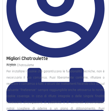
Migliori Chatroulette
Admlnlx
Migliori Chatroulette
Per installare i cookie che garantiscono le funzionalità tecniche, non è
necessario il tuo consenso. Puoi liberamente conferire, rifiutare o
revocare il consenso a tutti o alcuni dei trattamenti facendo click on sul
pulsante “Preferenze” sempre raggiungibile anche attraverso la nostra
cookie coverage. In caso di rifiuto integrale o delle singole finalità
necessarie all’erogazione di pubblicità e di contenuti personalizzati,
potrai scegliere di aderire a un piano di abbonamento. Puoi