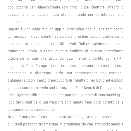
applicazione per videochiamate con amici o per chattare. Integra la
possibilità di conoscere nuovi utenti filtrando per gli interessi che
combaciano.
Questa è una delle migliori app di chat video casuali che forniscono
conversazioni video istantanee con utenti online casuali attraverso la
sua interfaccia semplificata. Gli utenti Online sperimentano una
traduzione vocale a testo durante l’utilizzo di questa piattaforma
attraverso la sua interfaccia da scorrimento a partita con i filtri
linguistici. Con Camgo conoscere nuove persone e creare nuove
connessioni è divertente. Inizia una conversazione con estranei,
sviluppa relazioni senza preoccuparti di imbatterti nel Covid ed esplora
gli appuntamenti in webcam! La funzione Safe Search di Camgo utilizza
l’intelligenza artificiale per scoprire potenziali partner di matchmaking. Il
loop della chat della tua webcam sarà tenuto fuori dalla portata delle
persone che non vuoi vedere!
Tu ora è una piattaforma basata su streaming live e interazione su cui
gli utenti possono trasmettere in streaming ciò che stanno facendo e