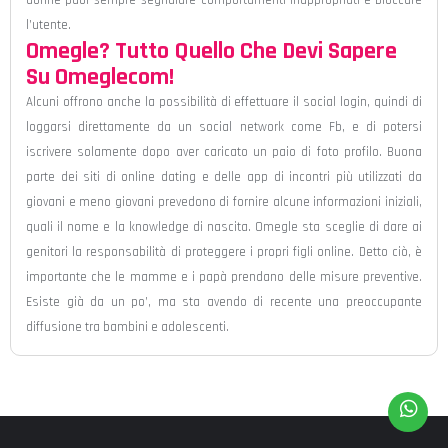
l’utente.
Omegle? Tutto Quello Che Devi Sapere
Su Omeglecom!
Alcuni offrono anche la possibilità di effettuare il social login, quindi di
loggarsi direttamente da un social network come Fb, e di potersi
iscrivere solamente dopo aver caricato un paio di foto profilo. Buona
parte dei siti di online dating e delle app di incontri più utilizzati da
giovani e meno giovani prevedono di fornire alcune informazioni iniziali,
quali il nome e la knowledge di nascita. Omegle sta sceglie di dare ai
genitori la responsabilità di proteggere i propri figli online. Detto ciò, è
importante che le mamme e i papà prendano delle misure preventive.
Esiste già da un po’, ma sta avendo di recente una preoccupante
diffusione tra bambini e adolescenti.