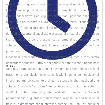
un’app adatta a giovani single aperti a diversi tipi di relazioni.
In definitiva, le app di relationship sono strumenti utili, ma vanno usate
con consapevolezza. Con le giuste precauzioni, possono aprire molte
opportunità per incontrare nuove persone in sicurezza. Gli abbonamenti
sbloccano funzionalità come like illimitati, supercrush, potenziamenti
del profilo, assenza di pubblicità e accesso alla lista di chi ti ha messo
like. Le pubblicità sono presenti sotto forma di schermate a tutto
schermo occasionali, principalmente nella sezione “Home”, e
promuovono funzionalità premium.
È possibile rimuoverle con un abbonamento, e questo è considerato
abbastanza semplice. Tuttavia, per godere di tutte queste funzionalità e
11:13 Am
vantaggi, dovrai pagare un account premium. Una caratteristica utile di
HOLLA è la cronologia delle comunicazioni. Se la connessione si
interrompe improvvisamente o chiudi tu stesso la chat, puoi aprire la
scheda “Cronologia” e trovare l’interlocutore con cui hai comunicato.
TinyChat ospita lo streaming video in diretta di programmi TV che ti
permetteranno di guardarli mentre vanno in onda. Se non riuscissi a
trovare un argomento che ti interessa, creane uno. Con TinyChat, puoi