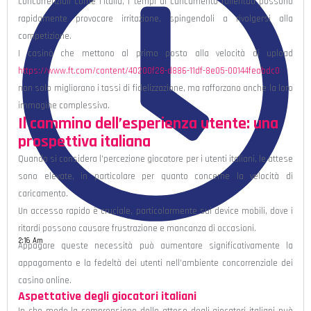
concorrenziali come l’Italia, i tempi di caricamento rallentati possono
rapidamente provocare irritazione, spingendoli a rivolgersi alla
competizione.
I casinò che mettono al primo posto alla velocità di upload
https://www.ft.com/content/40200f28-d886-11df-8e05-00144feabdc0
non solo migliorano i tassi di fidelizzazione, ma rafforzano anche la loro
immagine complessiva.
Il cammino dell’esperienza utente: una
prospettiva italiana
Quando si considera l’percezione giocatore per i utenti italiani, le attese
sono elevate, in particolare per quanto concerne la velocità di
caricamento.
Un accesso rapido è cruciale, particolarmente sui device mobili, dove i
ritardi possono causare frustrazione e mancanza di occasioni.
2:16 Am
Appagare queste necessità può aumentare significativamente la
appagamento e la fedeltà dei utenti nell’ambiente concorrenziale dei
casino online.
Aspettative degli giocatori italiani
In che modo la comprensione delle attese degli giocatori italiani può