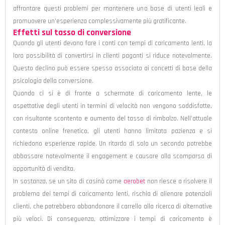
affrontare questi problemi per mantenere una base di utenti leali e
promuovere un’esperienza complessivamente più gratificante.
Effetti sul tasso di conversione
Quando gli utenti devono fare i conti con tempi di caricamento lenti, la
loro possibilità di convertirsi in clienti paganti si riduce notevolmente.
Questo declino può essere spesso associato ai concetti di base della
psicologia della conversione.
Quando ci si è di fronte a schermate di caricamento lente, le
aspettative degli utenti in termini di velocità non vengono soddisfatte,
con risultante scontento e aumento del tasso di rimbalzo. Nell’attuale
contesto online frenetico, gli utenti hanno limitata pazienza e si
richiedono esperienze rapide. Un ritardo di solo un secondo potrebbe
abbassare notevolmente il engagement e causare alla scomparsa di
opportunità di vendita.
In sostanza, se un sito di casinò come
aerobet
non riesce a risolvere il
problema dei tempi di caricamento lenti, rischia di alienare potenziali
clienti, che potrebbero abbandonare il carrello alla ricerca di alternative
più veloci. Di conseguenza, ottimizzare i tempi di caricamento è