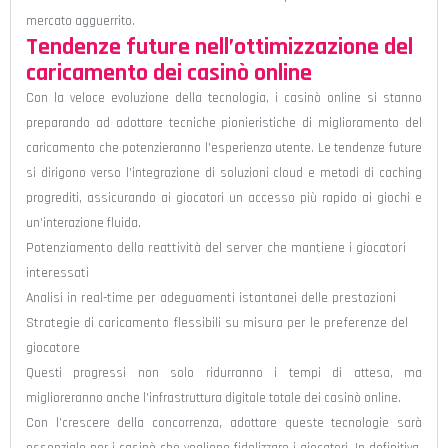
mercato agguerrito.
Tendenze future nell’ottimizzazione del
caricamento dei casinò online
Con la veloce evoluzione della tecnologia, i casinò online si stanno
preparando ad adottare tecniche pionieristiche di miglioramento del
caricamento che potenzieranno l’esperienza utente. Le tendenze future
si dirigono verso l’integrazione di soluzioni cloud e metodi di caching
progrediti, assicurando ai giocatori un accesso più rapido ai giochi e
un’interazione fluida.
Potenziamento della reattività del server che mantiene i giocatori
interessati
Analisi in real-time per adeguamenti istantanei delle prestazioni
Strategie di caricamento flessibili su misura per le preferenze del
giocatore
Questi progressi non solo ridurranno i tempi di attesa, ma
miglioreranno anche l’infrastruttura digitale totale dei casinò online.
Con l’crescere della concorrenza, adottare queste tecnologie sarà
essenziale per i casinò che vogliono fidelizzare i giocatori. In definitiva,