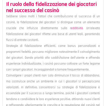
Il ruolo della fidelizzazione dei giocatori
nel successo del casinò
Sebbene siano molti i fattori che contribuiscono al successo di un
casinò, la fidelizzazione dei giocatori si distingue come un elemento
cruciale che influisce direttamente sulla
redditività
. Un’elevata
fidelizzazione dei giocatori riflette una base di utenti leali, garantendo
flussi di entrate costanti.
Strategie di fidelizzazione efficienti, come bonus personalizzati e
programmi fedeltà, possono migliorare notevolmente il coinvolgimento
dei giocatori. Dando priorità alla soddisfazione dell’utente e offrendo
esperienze individualizzate, i casinò possono coltivare un forte legame
con i propri giocatori, incoraggiandoli a tornare frequentemente.
Coinvolgere i propri clienti non solo diminuisce il tasso di abbandono,
ma costruisce anche un ambiente in cui i giocatori si percepiscono
valorizzati. In definitiva, concentrarsi su strategie di fidelizzazione è
essenziale per il successo a lungo termine, poiché i giocatori contenti
tendono a condividere le loro esperienze positive, attirando nuovi clienti
e rafforzando ulteriormente la crescita e la reputazione del casinò nel