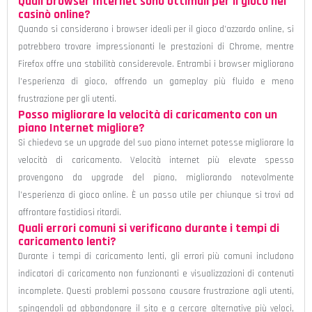
Quali browser Internet sono ottimali per il gioco nei
casinò online?
Quando si considerano i browser ideali per il gioco d’azzardo online, si
potrebbero trovare impressionanti le prestazioni di Chrome, mentre
Firefox offre una stabilità considerevole. Entrambi i browser migliorano
l’esperienza di gioco, offrendo un gameplay più fluido e meno
frustrazione per gli utenti.
Posso migliorare la velocità di caricamento con un
piano Internet migliore?
Si chiedeva se un upgrade del suo piano internet potesse migliorare la
velocità di caricamento. Velocità internet più elevate spesso
provengono da upgrade del piano, migliorando notevolmente
l’esperienza di gioco online. È un passo utile per chiunque si trovi ad
affrontare fastidiosi ritardi.
Quali errori comuni si verificano durante i tempi di
caricamento lenti?
Durante i tempi di caricamento lenti, gli errori più comuni includono
indicatori di caricamento non funzionanti e visualizzazioni di contenuti
incomplete. Questi problemi possono causare frustrazione agli utenti,
spingendoli ad abbandonare il sito e a cercare alternative più veloci,