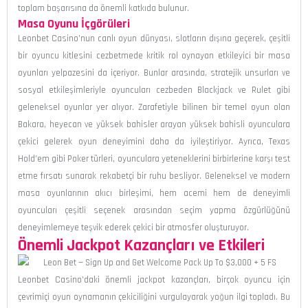
toplam başarısına da önemli katkıda bulunur.
Masa Oyunu İçgörüleri
Leonbet Casino’nun canlı oyun dünyası, slotların dışına geçerek, çeşitli
bir oyuncu kitlesini cezbetmede kritik rol oynayan etkileyici bir masa
oyunları yelpazesini da içeriyor. Bunlar arasında, stratejik unsurları ve
sosyal etkileşimleriyle oyuncuları cezbeden Blackjack ve Rulet gibi
geleneksel oyunlar yer alıyor. Zarafetiyle bilinen bir temel oyun olan
Bakara, heyecan ve yüksek bahisler arayan yüksek bahisli oyunculara
çekici gelerek oyun deneyimini daha da iyileştiriyor. Ayrıca, Texas
Hold’em gibi Poker türleri, oyunculara yeteneklerini birbirlerine karşı test
etme fırsatı sunarak rekabetçi bir ruhu besliyor. Geleneksel ve modern
masa oyunlarının akıcı birleşimi, hem acemi hem de deneyimli
oyuncuları çeşitli seçenek arasından seçim yapma özgürlüğünü
deneyimlemeye teşvik ederek çekici bir atmosfer oluşturuyor.
Önemli Jackpot Kazançları ve Etkileri
Leonbet Casino’daki önemli jackpot kazançları, birçok oyuncu için
çevrimiçi oyun oynamanın çekiciliğini vurgulayarak yoğun ilgi topladı. Bu