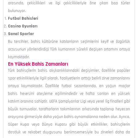
arasında, çekicilikleri ve ilgi çekicilikleriyle öne çıkan bazı türler
bulunuyor.
Futbol Bahisleri
Casino Oyunları
Sanal Sporlar
Bu tercihler, bahis kültürüne katılanların seçimlerini keyif ve özgürlük
arzusunun yönlendirdiği Türk kumarının sürekli değişen ortamını ortaya
koymaktadır.
En Yüksek Bahis Zamanları
Türk bahisçilerin bahis alışkanlıklarındaki değişimler, özellikle popüler
spor etkinlikleriyle ilgili olarak, faaliyetlerin arttığı belirli zirve zamanlarını
ortaya koymaktadır. Özellikle futbol sezonlarında, en yoğun maçlar
bahis hevesini ateşleme eğilimindedir ve hafta sonları en yüksek
katılım oranına sahiptir. UEFA Şampiyonlar Ligi veya yerel lig finalleri gibi
büyük turnuvalar, taraftarların takımlarının arkasında toplanıp heyecan
arayışına girmesiyle daha yoğun bahis oynamalarına neden olur. Ayrıca,
Süper Kupa veya Dünya Kupası gibi büyük etkinlikler, bahisçilerin
dostluk ve rekabet duygusunu benimsemesiyle bu zirveleri daha da