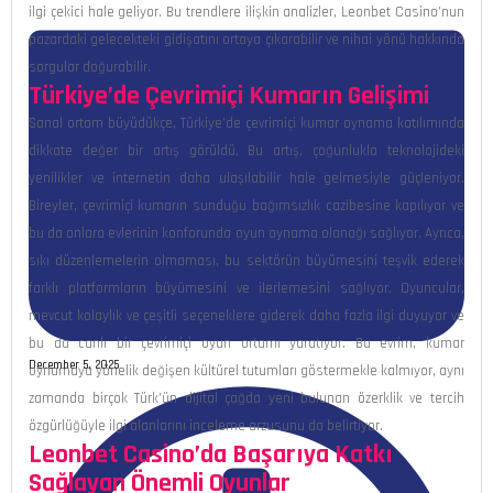
ilgi çekici hale geliyor. Bu trendlere ilişkin analizler, Leonbet Casino’nun
pazardaki gelecekteki gidişatını ortaya çıkarabilir ve nihai yönü hakkında
sorgular doğurabilir.
Türkiye’de Çevrimiçi Kumarın Gelişimi
Sanal ortam büyüdükçe, Türkiye’de çevrimiçi kumar oynama katılımında
dikkate değer bir artış görüldü. Bu artış, çoğunlukla teknolojideki
yenilikler ve internetin daha ulaşılabilir hale gelmesiyle güçleniyor.
Bireyler, çevrimiçi kumarın sunduğu bağımsızlık cazibesine kapılıyor ve
bu da onlara evlerinin konforunda oyun oynama olanağı sağlıyor. Ayrıca,
sıkı düzenlemelerin olmaması, bu sektörün büyümesini teşvik ederek
farklı platformların büyümesini ve ilerlemesini sağlıyor. Oyuncular,
mevcut kolaylık ve çeşitli seçeneklere giderek daha fazla ilgi duyuyor ve
bu da canlı bir çevrimiçi oyun ortamı yaratıyor. Bu evrim, kumar
December 5, 2025
oynamaya yönelik değişen kültürel tutumları göstermekle kalmıyor, aynı
zamanda birçok Türk’ün dijital çağda yeni bulunan özerklik ve tercih
özgürlüğüyle ilgi alanlarını inceleme arzusunu da belirtiyor.
Leonbet Casino’da Başarıya Katkı
Sağlayan Önemli Oyunlar