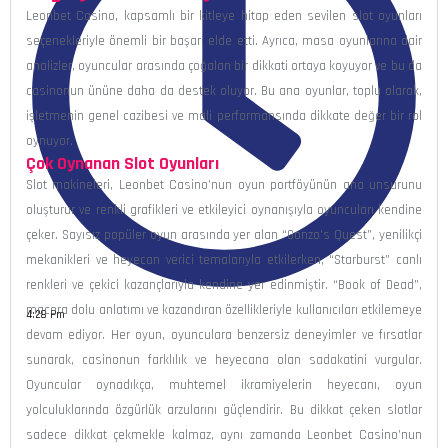
Leonbet Casino, kapsamlı bir kitleye hitap eden sevilen slot oyunları
seçenekleriyle önemli bir başarı elde etti. Ayrıca, masa oyunlarına dair
analizler, oyuncular arasında çoğalan bir dikkati ortaya koyuyor ve bu da
casinonun ününe daha da destek oluyor. Bu ana oyunlar, toplu olarak,
işletmenin genel cazibesi ve mali performansında dikkate değer bir rol
oynuyor.
Çok Oynanan Slot Oyunları
Slot makineleri, Leonbet Casino’nun oyun portföyünün ana unsurunu
oluşturur ve renkli grafikleri ve etkileyici oynanışıyla oyuncuları kendine
çeker. Sayısız popüler oyun arasında yer alan “Gonzo’s Quest”, yenilikçi
mekanikleri ve heyecan verici temalarıyla etkilerken, “Starburst” canlı
renkleri ve çekici kazançlarıyla kendine yer edinmiştir. “Book of Dead”,
macera dolu anlatımı ve kazandıran özellikleriyle kullanıcıları etkilemeye
4:28 Pm
devam ediyor. Her oyun, oyunculara benzersiz deneyimler ve fırsatlar
sunarak, casinonun farklılık ve heyecana olan sadakatini vurgular.
Oyuncular oynadıkça, muhtemel ikramiyelerin heyecanı, oyun
yolculuklarında özgürlük arzularını güçlendirir. Bu dikkat çeken slotlar
sadece dikkat çekmekle kalmaz, aynı zamanda Leonbet Casino’nun