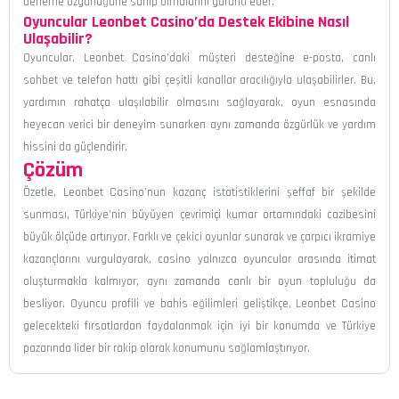
deneme özgürlüğüne sahip olmalarını garanti eder.
Oyuncular Leonbet Casino’da Destek Ekibine Nasıl
Ulaşabilir?
Oyuncular, Leonbet Casino’daki müşteri desteğine e-posta, canlı
sohbet ve telefon hattı gibi çeşitli kanallar aracılığıyla ulaşabilirler. Bu,
yardımın rahatça ulaşılabilir olmasını sağlayarak, oyun esnasında
heyecan verici bir deneyim sunarken aynı zamanda özgürlük ve yardım
hissini da güçlendirir.
Çözüm
Özetle, Leonbet Casino’nun kazanç istatistiklerini şeffaf bir şekilde
sunması, Türkiye’nin büyüyen çevrimiçi kumar ortamındaki cazibesini
büyük ölçüde artırıyor. Farklı ve çekici oyunlar sunarak ve çarpıcı ikramiye
kazançlarını vurgulayarak, casino yalnızca oyuncular arasında itimat
oluşturmakla kalmıyor, aynı zamanda canlı bir oyun topluluğu da
besliyor. Oyuncu profili ve bahis eğilimleri geliştikçe, Leonbet Casino
gelecekteki fırsatlardan faydalanmak için iyi bir konumda ve Türkiye
pazarında lider bir rakip olarak konumunu sağlamlaştırıyor.