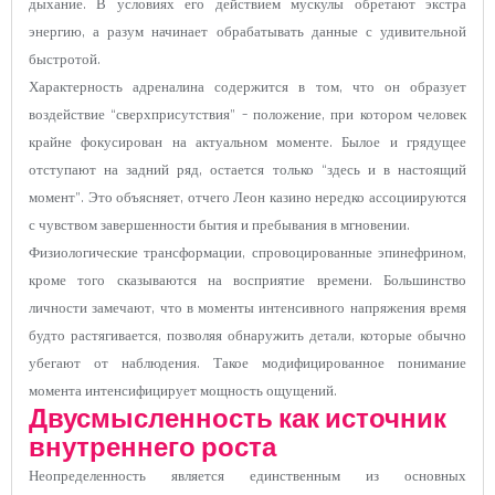
дыхание. В условиях его действием мускулы обретают экстра
энергию, а разум начинает обрабатывать данные с удивительной
быстротой.
Характерность адреналина содержится в том, что он образует
воздействие “сверхприсутствия” – положение, при котором человек
крайне фокусирован на актуальном моменте. Былое и грядущее
отступают на задний ряд, остается только “здесь и в настоящий
момент”. Это объясняет, отчего Леон казино нередко ассоциируются
с чувством завершенности бытия и пребывания в мгновении.
Физиологические трансформации, спровоцированные эпинефрином,
кроме того сказываются на восприятие времени. Большинство
личности замечают, что в моменты интенсивного напряжения время
будто растягивается, позволяя обнаружить детали, которые обычно
убегают от наблюдения. Такое модифицированное понимание
момента интенсифицирует мощность ощущений.
Двусмысленность как источник
внутреннего роста
Неопределенность является единственным из основных