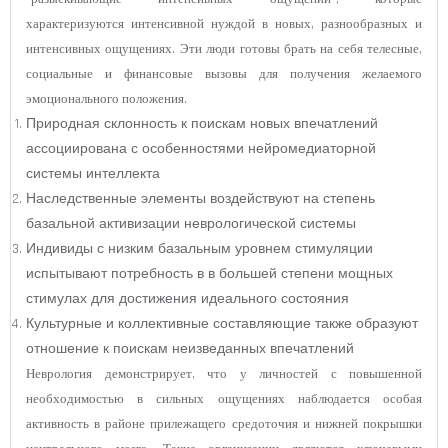
характеризуются интенсивной нуждой в новых, разнообразных и
интенсивных ощущениях. Эти люди готовы брать на себя телесные,
социальные и финансовые вызовы для получения желаемого
эмоционального положения.
Природная склонность к поискам новых впечатлений
ассоциирована с особенностями нейромедиаторной
системы интеллекта
Наследственные элементы воздействуют на степень
базальной активизации неврологической системы
Индивиды с низким базальным уровнем стимуляции
испытывают потребность в в большей степени мощных
стимулах для достижения идеального состояния
Культурные и коллективные составляющие также образуют
отношение к поискам неизведанных впечатлений
Неврология демонстрирует, что у личностей с повышенной
необходимостью в сильных ощущениях наблюдается особая
активность в районе прилежащего средоточия и нижней покрышки