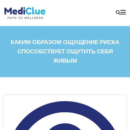
КАКИМ ОБРАЗОМ ОЩУЩЕНИЕ РИСКА
СПОСОБСТВУЕТ ОЩУТИТЬ СЕБЯ
ЖИВЫМ