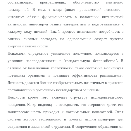
составляющих, превращающих обстоятельство ментально
насыщенной. В момент когда финал происшествий неизвестен,
интеллект обязан функционировать в положении интенсивной
активности, анализируя разные альтернативы и подготавливаясь к
каждому ходу явлений. Такой процесс испытывает потребность в
важных силовых расходов, но одновременно создает чувство
энергии и включенности.
Психологи определяют уникальное положение, появляющееся в
условиях неопределенности – “созидательную беспокойство”. В
отличие от болезненной тревожности, такое состояние мобилизует
потенциал организма и повышает эффективность размышления.
Личность делается больше изобретательным, пластичным в принятии
постановлений и умеющим к нестандартным решениям.
Неясность кроме того включает структуру исследовательского
поведения. Когда индивид не осведомлен, что свершится далее, его
заинтересованность приходит к максимальных показателей. Этот
система встроен эволюционно и помогал нашим пращурам для
сохранения в изменчивой окружении. В современном обрамлении он