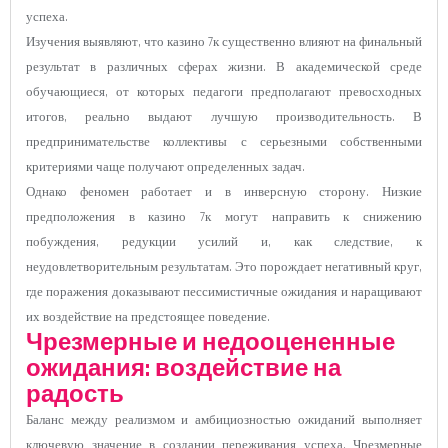
успеха.
Изучения выявляют, что казино 7к существенно влияют на финальный
результат в различных сферах жизни. В академической среде
обучающиеся, от которых педагоги предполагают превосходных
итогов, реально выдают лучшую производительность. В
предпринимательстве коллективы с серьезными собственными
критериями чаще получают определенных задач.
Однако феномен работает и в инверсную сторону. Низкие
предположения в казино 7к могут направить к снижению
побуждения, редукции усилий и, как следствие, к
неудовлетворительным результатам. Это порождает негативный круг,
где поражения доказывают пессимистичные ожидания и наращивают
их воздействие на предстоящее поведение.
Чрезмерные и недооцененные
ожидания: воздействие на
радость
Баланс между реализмом и амбициозностью ожиданий выполняет
ключевую значение в создании переживания успеха. Чрезмерные