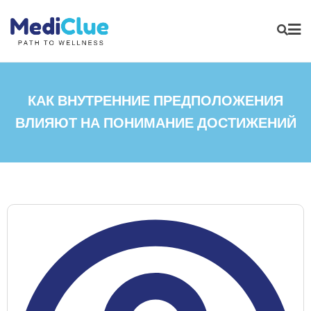
КАК ВНУТРЕННИЕ ПРЕДПОЛОЖЕНИЯ
ВЛИЯЮТ НА ПОНИМАНИЕ ДОСТИЖЕНИЙ