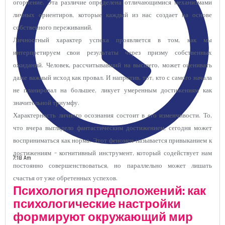
огорчение. Эта различие определена отличающимися механизмами
личных ориентиров, которые каждый из нас создает на основе
собственного переживаний.
Личностный характер успеха проявляется в том, как мы
интерпретируем свои результаты через призму собственных
ожиданий. Человек, рассчитывавший на высшего, может оценивать
даже важный исход как провал. И напротив, тот, кто с самого начала
не планировал на большее, ликует умеренным достижениям как
значительной триумфу.
Характерность личного осознания состоит в его изменчивости. То,
что вчера выглядело фантастическим достижением, сегодня может
восприниматься как норма. Этот феномен называется привыканием к
достижениям – когнитивный инструмент, который содействует нам
7:18 Am
постоянно совершенствоваться, но параллельно может лишать
счастья от уже обретенных успехов.
Психология предположений: как
психологические настройки
формируют окружающий мир