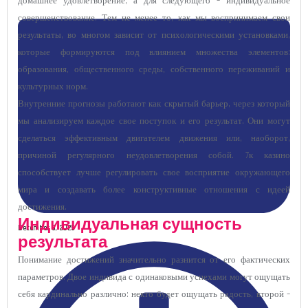
домашнее удовлетворение, а для следующего – индивидуальное
совершенствование. Тем не менее то, как мы воспринимаем свои
результаты, во многом зависит от психологическими установками,
которые формируются под влиянием множества элементов:
образования, общественного среды, собственного переживаний и
культурных норм.
Внутренние прогнозы работают как скрытый барьер, через который
мы анализируем каждое свое поступок и его результат. Они могут
сделаться эффективным двигателем движения или, наоборот,
причиной регулярного неудовлетворения собой. 7к казино
способствует лучше регулировать свое восприятие окружающего
мира и создавать более конструктивные отношения с идеей
достижения.
Индивидуальная сущность
December 5, 2025
результата
Понимание достижений значительно разнится от его фактических
параметров. Двое индивида с одинаковыми успехами могут ощущать
себя кардинально различно: некто будет ощущать радость, второй –