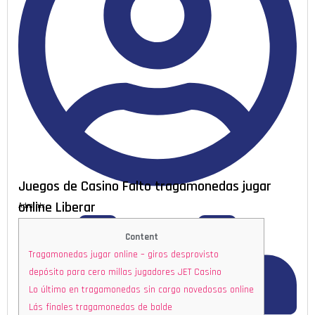
Juegos de Casino Falto tragamonedas jugar
online Liberar
Admlnlx
Content
Tragamonedas jugar online – giros desprovisto
depósito para cero millas jugadores JET Casino
Lo último en tragamonedas sin cargo novedosas online
Lás finales tragamonedas de balde