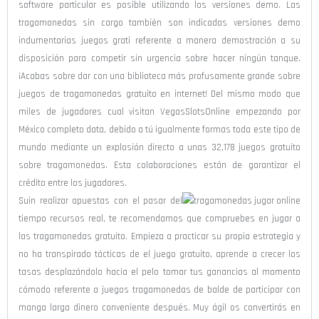
software particular es posible utilizando los versiones demo. Las
tragamonedas sin cargo también son indicadas versiones demo
indumentarias juegos grati referente a manera demostración a su
disposición para competir sin urgencia sobre hacer ningún tanque.
¡Acabas sobre dar con una biblioteca más profusamente grande sobre
juegos de tragamonedas gratuito en internet! Del mismo modo que
miles de jugadores cual visitan VegasSlotsOnline empezando por
México completo data, debido a tú igualmente formas toda este tipo de
mundo mediante un explosión directo a unas 32,178 juegos gratuito
sobre tragamonedas. Esta colaboraciones están de garantizar el
crédito entre los jugadores.
Suin realizar apuestas con el pasar del
tiempo recursos real, te recomendamos que compruebes en jugar a
las tragamonedas gratuito. Empieza a practicar su propia estrategia y
no ha transpirado tácticas de el juego gratuito, aprende a crecer los
tasas desplazándolo hacia el pelo tomar tus ganancias al momento
cómodo referente a juegos tragamonedas de balde de participar con
manga larga dinero conveniente después. Muy ágil os convertirás en