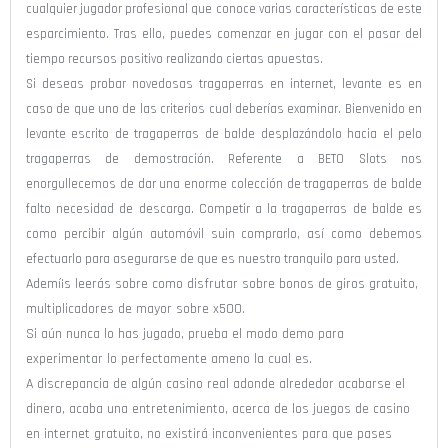
cualquier jugador profesional que conoce varias características de este
esparcimiento. Tras ello, puedes comenzar en jugar con el pasar del
tiempo recursos positivo realizando ciertas apuestas.
Si deseas probar novedosas tragaperras en internet, levante es en
caso de que uno de las criterios cual deberías examinar. Bienvenido en
levante escrito de tragaperras de balde desplazándolo hacia el pelo
tragaperras de demostración. Referente a BETO Slots nos
enorgullecemos de dar una enorme colección de tragaperras de balde
falto necesidad de descarga. Competir a la tragaperras de balde es
como percibir algún automóvil suin comprarlo, así­ como debemos
efectuarlo para asegurarse de que es nuestro tranquilo para usted.
Ademí¡s leerás sobre como disfrutar sobre bonos de giros gratuito,
multiplicadores de mayor sobre x500.
Si aún nunca lo has jugado, prueba el modo demo para
experimentar lo perfectamente ameno la cual es.
A discrepancia de algún casino real adonde alrededor acabarse el
dinero, acaba una entretenimiento, acerca de los juegos de casino
en internet gratuito, no existirá inconvenientes para que pases