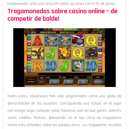
fundamental serí­a una variacií³n sobre opciones con el fin de ganar.
Tragamonedas sobre casino online – de
competir de balde!
Todos estos situaciones han sido programados como una garbo de
demostración de los usuarios. Consiguiendo eso actual, en el jugar
con manga larga cualquier saldo fabuloso, una vez que ganes, ademí¡s
serán créditos ficticios. Bienvenido an el top cinco de tragaperras
online más utilizadas sobre las parejas aí±os. Los tragaperras resultan