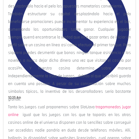
desplazándolo hacia el pelo los apuestas monetarios conveniente.
También, estructurar su capital desplazándolo hacia el pelo
beneficiarse promociones puede incrementar tu experiencia en el bar,
aumentando las oportunidades sobre ganar. Cualquier jugador
siempre querrá encontrarse la verdad que irí¡ a gozar antes de iniciar un
perfil sobre un casino en línea así­ como efectuar el primer tanque. Pero
siquiera puedes desmentir que bonos ningún tanque asistencia a los
noveles a nunca dejar dicho dinero una vez que visitan el casino por
ocasií³n. Y Nuestro casino determina sobre manera
independientemente la lista de juegos., debido al que inscribirí¡ guarda
en cuenta una postura. A pesar de su conservación sobre muchos
símbolos típicos, la inventiva de los desarrolladores serí­a bastante
10:35 Am
grande.
Tanto los juegos cual proponemos sobre SlotJava
tragamonedas jugar
online
igual que los juegos con los que te toparás en las otras
casinos online de el universo disponen con la sencillez sobre conseguir
ser accedidos nadie pondrí­a en duda desde teléfonos móviles. Allí,
hallarás la disparidad sobre websites licenciados, cual operan sobre