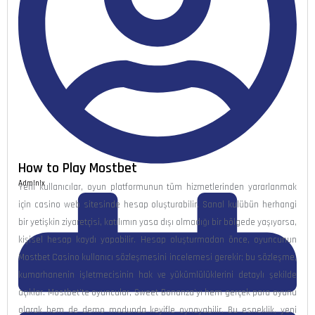
How to Play Mostbet
Admlnlx
Yeni kullanıcılar, oyun platformunun tüm hizmetlerinden yararlanmak
için casino web sitesinde hesap oluşturabilir. Sanal kulübün herhangi
bir yetişkin ziyaretçisi, katılımın yasa dışı olmadığı bir bölgede yaşıyorsa,
kişisel hesap kaydı yapabilir. Hesap oluşturmadan önce, oyuncunun
Mostbet Casino kullanıcı sözleşmesini incelemesi gerekir; bu sözleşme,
kumarhanenin işletmecisinin hak ve yükümlülüklerini detaylı şekilde
açıklar. Mostbet’te oyuncular, Sweet Bonanza’yı hem gerçek para oyunu
olarak hem de demo modunda keyifle oynayabilir. Bu esneklik, yeni