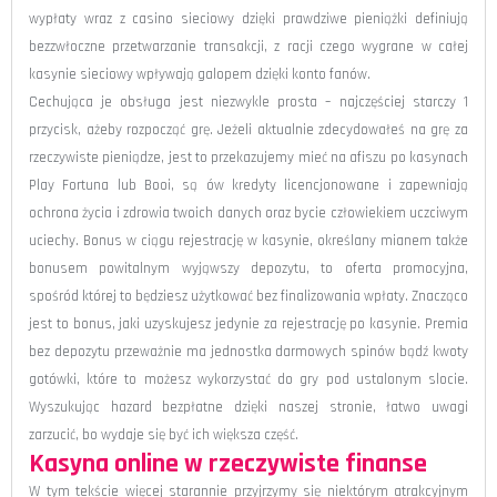
wypłaty wraz z casino sieciowy dzięki prawdziwe pieniążki definiują
bezzwłoczne przetwarzanie transakcji, z racji czego wygrane w całej
kasynie sieciowy wpływają galopem dzięki konto fanów.
Cechująca je obsługa jest niezwykle prosta – najczęściej starczy 1
przycisk, ażeby rozpocząć grę. Jeżeli aktualnie zdecydowałeś na grę za
rzeczywiste pieniądze, jest to przekazujemy mieć na afiszu po kasynach
Play Fortuna lub Booi, są ów kredyty licencjonowane i zapewniają
ochrona życia i zdrowia twoich danych oraz bycie człowiekiem uczciwym
uciechy. Bonus w ciągu rejestrację w kasynie, określany mianem także
bonusem powitalnym wyjąwszy depozytu, to oferta promocyjna,
spośród której to będziesz użytkować bez finalizowania wpłaty. Znacząco
jest to bonus, jaki uzyskujesz jedynie za rejestrację po kasynie. Premia
bez depozytu przeważnie ma jednostka darmowych spinów bądź kwoty
gotówki, które to możesz wykorzystać do gry pod ustalonym slocie.
Wyszukując hazard bezpłatne dzięki naszej stronie, łatwo uwagi
zarzucić, bo wydaje się być ich większa część.
Kasyna online w rzeczywiste finanse
W tym tekście więcej starannie przyjrzymy się niektórym atrakcyjnym