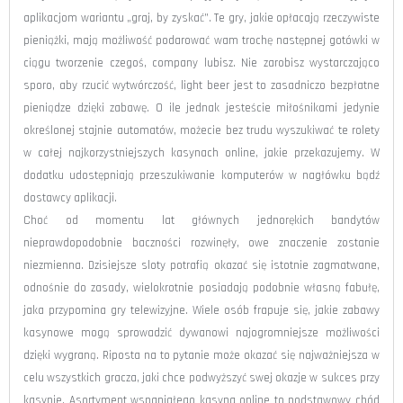
aplikacjom wariantu „graj, by zyskać”. Te gry, jakie opłacają rzeczywiste
pieniążki, mają możliwość podarować wam trochę następnej gotówki w
ciągu tworzenie czegoś, company lubisz. Nie zarobisz wystarczająco
sporo, aby rzucić wytwórczość, light beer jest to zasadniczo bezpłatne
pieniądze dzięki zabawę. O ile jednak jesteście miłośnikami jedynie
określonej stajnie automatów, możecie bez trudu wyszukiwać te rolety
w całej najkorzystniejszych kasynach online, jakie przekazujemy. W
dodatku udostępniają przeszukiwanie komputerów w nagłówku bądź
dostawcy aplikacji.
Choć od momentu lat głównych jednorękich bandytów
nieprawdopodobnie baczności rozwinęły, owe znaczenie zostanie
niezmienna. Dzisiejsze sloty potrafią okazać się istotnie zagmatwane,
odnośnie do zasady, wielokrotnie posiadają podobnie własną fabułę,
jaka przypomina gry telewizyjne. Wiele osób frapuje się, jakie zabawy
kasynowe mogą sprowadzić dywanowi najogromniejsze możliwości
dzięki wygraną. Riposta na to pytanie może okazać się najważniejsza w
celu wszystkich gracza, jaki chce podwyższyć swej okazje w sukces przy
kasynie. Asortyment wspaniałego kasyna online to podstawowy chód