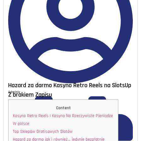
Hazard za darmo Kasyno Retro Reels na SlotsUp
Admlnlx
Z brakiem Zapisu
Content
Kasyno Retro Reels | Kasyno Na Rzeczywiste Pieniądze
W polsce
Top Sklepów Gratisowych Slotów
Hazard za darmo jak i również… jedynie bezpłatnie