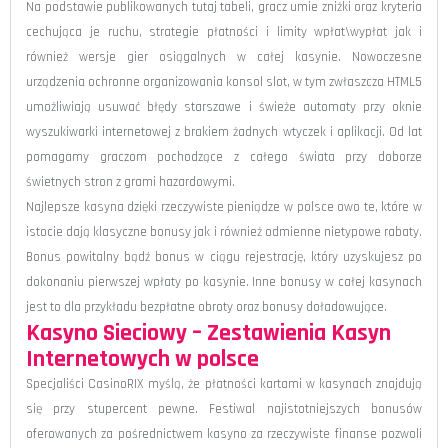
Na podstawie publikowanych tutaj tabeli, gracz umie zniżki oraz kryteria
cechująca je ruchu, strategie płatności i limity wpłat\wypłat jak i
również wersje gier osiągalnych w całej kasynie. Nowoczesne
urządzenia ochronne organizowania konsol slot, w tym zwłaszcza HTML5
umożliwiają usuwać błędy starszawe i świeże automaty przy oknie
wyszukiwarki internetowej z brakiem żadnych wtyczek i aplikacji. Od lat
pomagamy graczom pochodzące z całego świata przy doborze
świetnych stron z grami hazardowymi.
Najlepsze kasyna dzięki rzeczywiste pieniądze w polsce owo te, które w
istocie dają klasyczne bonusy jak i również odmienne nietypowe rabaty.
Bonus powitalny bądź bonus w ciągu rejestrację, który uzyskujesz po
dokonaniu pierwszej wpłaty po kasynie. Inne bonusy w całej kasynach
jest to dla przykładu bezpłatne obroty oraz bonusy doładowujące.
Kasyno Sieciowy – Zestawienia Kasyn
Internetowych w polsce
Specjaliści CasinoRIX myślą, że płatności kartami w kasynach znajdują
się przy stupercent pewne. Festiwal najistotniejszych bonusów
oferowanych za pośrednictwem kasyno za rzeczywiste finanse pozwoli