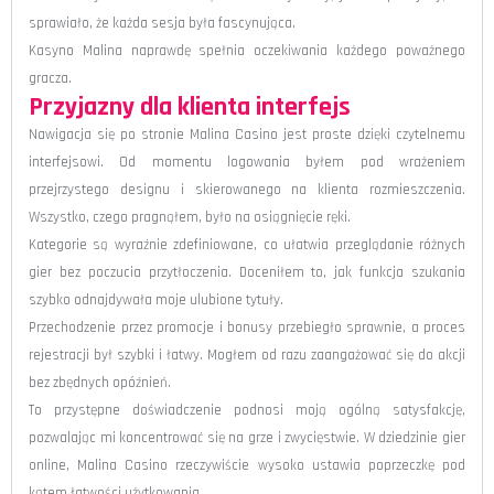
sprawiało, że każda sesja była fascynująca.
Kasyno Malina naprawdę spełnia oczekiwania każdego poważnego
gracza.
Przyjazny dla klienta interfejs
Nawigacja się po stronie Malina Casino jest proste dzięki czytelnemu
interfejsowi. Od momentu logowania byłem pod wrażeniem
przejrzystego designu i skierowanego na klienta rozmieszczenia.
Wszystko, czego pragnąłem, było na osiągnięcie ręki.
Kategorie są wyraźnie zdefiniowane, co ułatwia przeglądanie różnych
gier bez poczucia przytłoczenia. Doceniłem to, jak funkcja szukania
szybko odnajdywała moje ulubione tytuły.
Przechodzenie przez promocje i bonusy przebiegło sprawnie, a proces
rejestracji był szybki i łatwy. Mogłem od razu zaangażować się do akcji
bez zbędnych opóźnień.
To przystępne doświadczenie podnosi moją ogólną satysfakcję,
pozwalając mi koncentrować się na grze i zwycięstwie. W dziedzinie gier
online, Malina Casino rzeczywiście wysoko ustawia poprzeczkę pod
kątem łatwości użytkowania.