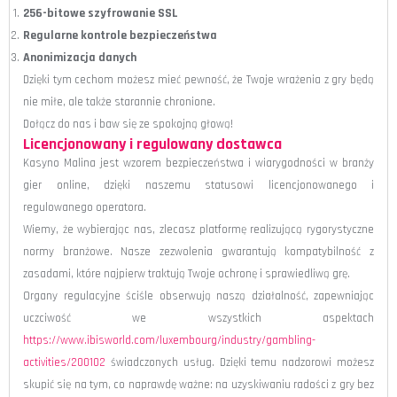
256-bitowe szyfrowanie SSL
Regularne kontrole bezpieczeństwa
Anonimizacja danych
Dzięki tym cechom możesz mieć pewność, że Twoje wrażenia z gry będą
nie miłe, ale także starannie chronione.
Dołącz do nas i baw się ze spokojną głową!
Licencjonowany i regulowany dostawca
Kasyno Malina jest wzorem bezpieczeństwa i wiarygodności w branży
gier online, dzięki naszemu statusowi licencjonowanego i
regulowanego operatora.
Wiemy, że wybierając nas, zlecasz platformę realizującą rygorystyczne
normy branżowe. Nasze zezwolenia gwarantują kompatybilność z
zasadami, które najpierw traktują Twoje ochronę i sprawiedliwą grę.
Organy regulacyjne ściśle obserwują naszą działalność, zapewniając
uczciwość we wszystkich aspektach
https://www.ibisworld.com/luxembourg/industry/gambling-
activities/200102
świadczonych usług. Dzięki temu nadzorowi możesz
skupić się na tym, co naprawdę ważne: na uzyskiwaniu radości z gry bez