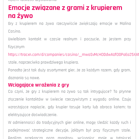
Emocje związane z grami z krupierem
na żywo
Gry z krupierem na żywo rzeczywiście zwiększają emocje w Malina
Casino.
Uwielbiam kontakt w czasie realnym i poczucie, że jestem przy
fizycznym
https://tracxn.com/d/companies/casino/__mwoSvMcHODdwAUfO0PoEo25XAM
stole, naprzeciwko prawdziwego krupiera.
Ponadto jest tak duży asortyment gier, że za każdym razem, gdy gram,
doznania są nowe.
Wciągające wrażenia z gry
Co czyni, że gry z krupierem na żywo są tak intrygujące? To płynne
złączenie kontaktów w świecie rzeczywistym z wygodą online. Czuję
wzrastające napięcie, gdy krupier tasuje karty lub obraca kołem; to
elektryzujące doświadczenie.
W odmienności do tradycyjnych gier online, mogę śledzić każdy ruch i
podejmować strategiczne decyzje, jakbym był przy fizycznym stole.
Realizm przekracza poza monitory, wciągając mnie w tętniącej