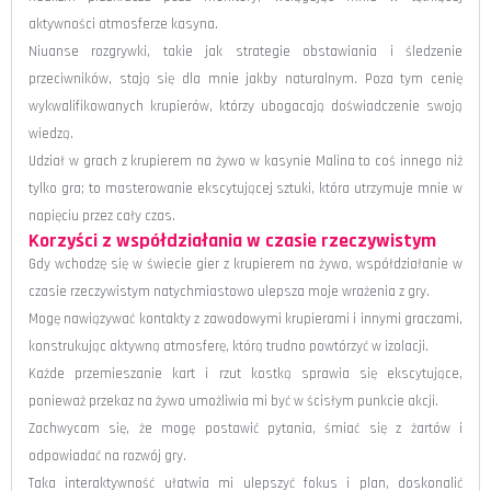
aktywności atmosferze kasyna.
Niuanse rozgrywki, takie jak strategie obstawiania i śledzenie
przeciwników, stają się dla mnie jakby naturalnym. Poza tym cenię
wykwalifikowanych krupierów, którzy ubogacają doświadczenie swoją
wiedzą.
Udział w grach z krupierem na żywo w kasynie Malina to coś innego niż
tylko gra; to masterowanie ekscytującej sztuki, która utrzymuje mnie w
napięciu przez cały czas.
Korzyści z współdziałania w czasie rzeczywistym
Gdy wchodzę się w świecie gier z krupierem na żywo, współdziałanie w
czasie rzeczywistym natychmiastowo ulepsza moje wrażenia z gry.
Mogę nawiązywać kontakty z zawodowymi krupierami i innymi graczami,
konstrukując aktywną atmosferę, którą trudno powtórzyć w izolacji.
Każde przemieszanie kart i rzut kostką sprawia się ekscytujące,
ponieważ przekaz na żywo umożliwia mi być w ścisłym punkcie akcji.
Zachwycam się, że mogę postawić pytania, śmiać się z żartów i
odpowiadać na rozwój gry.
Taka interaktywność ułatwia mi ulepszyć fokus i plan, doskonalić