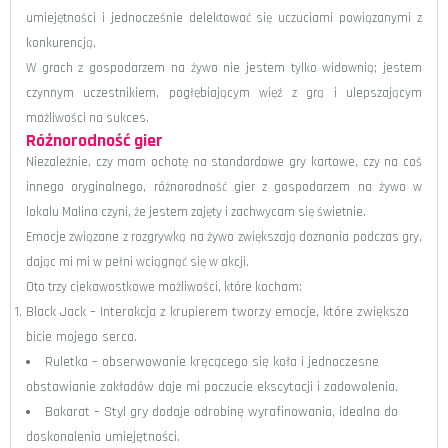
umiejętności i jednocześnie delektować się uczuciami powiązanymi z
konkurencją.
W grach z gospodarzem na żywo nie jestem tylko widownią; jestem
czynnym uczestnikiem, pogłębiającym więź z grą i ulepszającym
możliwości na sukces.
Różnorodność gier
Niezależnie, czy mam ochotę na standardowe gry kartowe, czy na coś
innego oryginalnego, różnorodność gier z gospodarzem na żywo w
lokalu Malina czyni, że jestem zajęty i zachwycam się świetnie.
Emocje związane z rozgrywką na żywo zwiększają doznania podczas gry,
dając mi mi w pełni wciągnąć się w akcji.
Oto trzy ciekawostkowe możliwości, które kocham:
Black Jack – Interakcja z krupierem tworzy emocje, które zwiększa
bicie mojego serca.
Ruletka – obserwowanie kręcącego się koła i jednoczesne
obstawianie zakładów daje mi poczucie ekscytacji i zadowolenia.
Bakarat – Styl gry dodaje odrobinę wyrafinowania, idealna do
doskonalenia umiejętności.