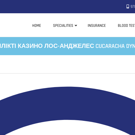
97
HOME
SPECIALITIES
INSURANCE
BLOOD TES
ЛІКТІ КАЗИНО ЛОС-АНДЖЕЛЕС CUCARACHA DYNAMIT