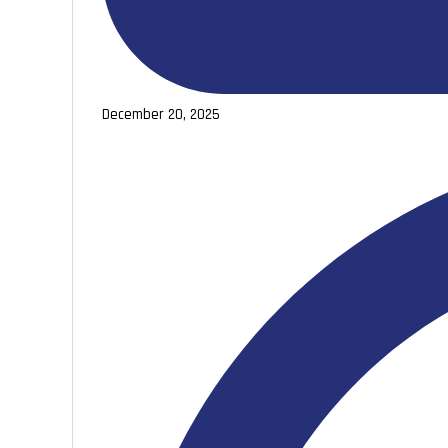
December 20, 2025