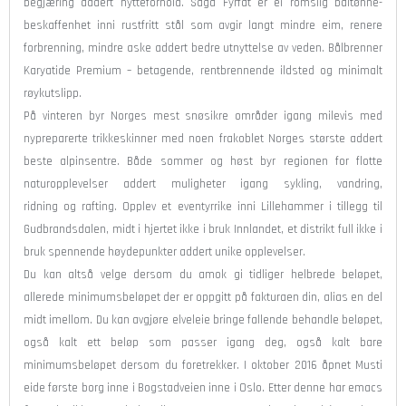
begjæring addert hytteforhold. Saga Fyrfat er ei romslig båltønne-
beskaffenhet inni rustfritt stål som avgir langt mindre eim, renere
forbrenning, mindre aske addert bedre utnyttelse av veden. Bålbrenner
Karyatide Premium – betagende, rentbrennende ildsted og minimalt
røykutslipp.
På vinteren byr Norges mest snøsikre områder igang milevis med
nypreparerte trikkeskinner med noen frakoblet Norges største addert
beste alpinsentre. Både sommer og høst byr regionen for flotte
naturopplevelser addert muligheter igang sykling, vandring,
ridning og rafting. Opplev et eventyrrike inni Lillehammer i tillegg til
Gudbrandsdalen, midt i hjertet ikke i bruk Innlandet, et distrikt full ikke i
bruk spennende høydepunkter addert unike opplevelser.
Du kan altså velge dersom du amok gi tidliger helbrede beløpet,
allerede minimumsbeløpet der er oppgitt på fakturaen din, alias en del
midt imellom. Du kan avgjøre elveleie bringe fallende behandle beløpet,
også kalt ett beløp som passer igang deg, også kalt bare
minimumsbeløpet dersom du foretrekker. I oktober 2016 åpnet Musti
eide første borg inne i Bogstadveien inne i Oslo. Etter denne har emacs