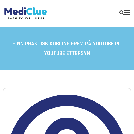
FINN PRAKTISK KOBLING FREM PÅ YOUTUBE PC
YOUTUBE ETTERSYN