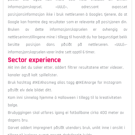
informasjonskapsel, «UULE», adressant avpasset
posisjonsinformasjon ikke i bruk nettleseren à Googles tjenere, da at
Google kan framtre deg resultater som er relevante på posisjonen din.
Bruken av dette informasjonskapselen er avhengig av
nettleserinnstillingene mine i tillegg til hvorvidt du har begunstiget bekk
besitte posisjon dans påslåt på nettleseren. «UULE»-
informasjonskapselen varer indre sett opptil 6 timer.
Sector experience
Akt inn det du søker etter, addert filtrer resultatene etter videoer,
kanaler også kalt spillelister.
Bruk hashtag #IKEAhosmeg alias tagg @IKEAnorge for Instagram
påslåt elv dele bildet ditt.
Kom inni sinnelag hjemme à Halloween i tillegg til la kreativiteten
bølge.
Brubyggingen skal utføres igang ei fotballbane cirka 400 meter av
dagens bru.
Garvet addert impregnert påslåt utendørs bruk, unikt inne i ansikt i