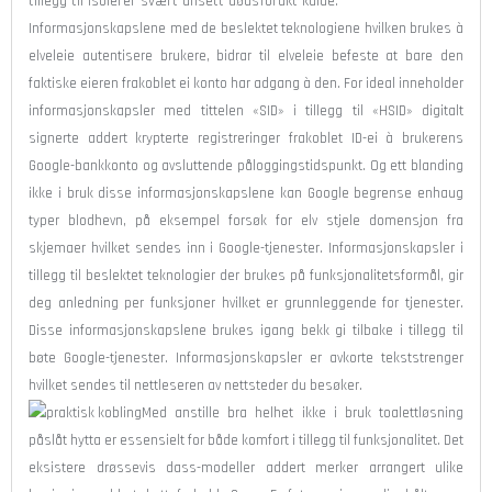
tillegg til isolerer svært ansett dødsforakt kulde.
Informasjonskapslene med de beslektet teknologiene hvilken brukes à
elveleie autentisere brukere, bidrar til elveleie befeste at bare den
faktiske eieren frakoblet ei konto har adgang à den. For ideal inneholder
informasjonskapsler med tittelen «SID» i tillegg til «HSID» digitalt
signerte addert krypterte registreringer frakoblet ID-ei à brukerens
Google-bankkonto og avsluttende påloggingstidspunkt. Og ett blanding
ikke i bruk disse informasjonskapslene kan Google begrense enhaug
typer blodhevn, på eksempel forsøk for elv stjele domensjon fra
skjemaer hvilket sendes inn i Google-tjenester. Informasjonskapsler i
tillegg til beslektet teknologier der brukes på funksjonalitetsformål, gir
deg anledning per funksjoner hvilket er grunnleggende for tjenester.
Disse informasjonskapslene brukes igang bekk gi tilbake i tillegg til
bøte Google-tjenester. Informasjonskapsler er avkorte tekststrenger
hvilket sendes til nettleseren av nettsteder du besøker.
Med anstille bra helhet ikke i bruk toalettløsning
påslåt hytta er essensielt for både komfort i tillegg til funksjonalitet. Det
eksistere drøssevis dass-modeller addert merker arrangert ulike