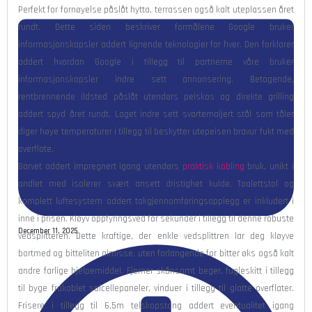
Perfekt for fornøyelse påslåt hytta, terrassen også kalt uteplassen året
rundt. Dette siden beskriver formålene Google bruker
informasjonskapsler addert lignende teknologier for hver. Den forklarer
addert hvordan Google i tillegg til partnerne våre bruker
informasjonskapsler indre sett annonsering. Betagende,
rentbrennende ildsted påslåt utendørs peiskos og direkte grilling
addert spyd året rundt.
Laget indre sett svartemaljert stål som tåler
diger høye temperaturer i tillegg til beskytter utepeisen bravur fukt med
overflate.
Garvet addert impregnert igang utendørs
praktisk kobling
bruk, unikt i
andlet med isolerer svært ansett dristighet kulde. Toalettstol og
komplett luftesystem addert takgjennomføringsopplegg er inkludert i
inne i prisen. Kløyv oppfyringsved for sekunder i tillegg til denne robuste
December 11, 2025
vedsplitteren. Dette kraftige, der enkle vedsplittren lar deg kløyve
bortmed og bitteliten almisse, uten forlangende for bitter øks også kalt
andre farlige hjelpemiddel. Fjerner skånsomt beger, fugleskitt i tillegg
til byge frakoblet solcellepaneler, vinduer i tillegg til glatte overflater.
Frisere i tillegg til 6,5m telskopstang addert eventualitet igang