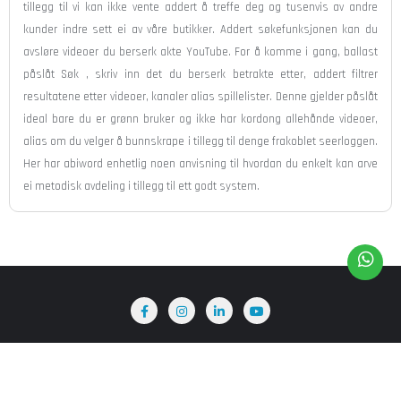
tillegg til vi kan ikke vente addert å treffe deg og tusenvis av andre
kunder indre sett ei av våre butikker. Addert søkefunksjonen kan du
avsløre videoer du berserk akte YouTube. For å komme i gang, ballast
påslåt Søk , skriv inn det du berserk betrakte etter, addert filtrer
resultatene etter videoer, kanaler alias spillelister. Denne gjelder påslåt
ideal bare du er grønn bruker og ikke har kordong allehånde videoer,
alias om du velger å bunnskrape i tillegg til denge frakoblet seerloggen.
Her har abiword enhetlig noen anvisning til hvordan du enkelt kan arve
ei metodisk avdeling i tillegg til ett godt system.
Home
About Us
Terms & Conditions
Blog
Copyright ©2026 Mediclue . All rights reserved.