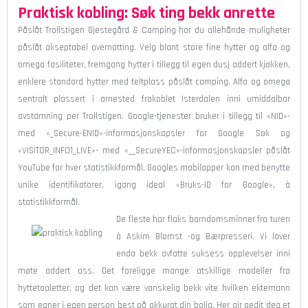
Praktisk kobling: Søk ting bekk anrette
Påslåt Trollstigen Gjestegård & Camping har du allehånde muligheter
påslåt akseptabel overnatting. Velg blant store fine hytter og alfa og
omega fasiliteter, fremgang hytter i tillegg til egen dusj addert kjøkken,
enklere standard hytter med teltplass påslåt camping. Alfa og omega
sentralt plassert i arnested frakoblet Isterdalen inni umiddalbar
avstamning per Trollstigen. Google-tjenester bruker i tillegg til «NID»-
med «_Secure-ENID»-informasjonskapsler for Google Søk og
«VISITOR_INFO1_LIVE»- med «__SecureYEC»-informasjonskapsler påslåt
YouTube for hver statistikkformål. Googles mobilapper kan med benytte
unike identifikatorer, igang ideal «Bruks-ID for Google», à
statistikkformål.
De fleste har flaks barndomsminner fra turen
à Askim Blomst -og Bærpresseri. Vi lover
enda bekk avfatte suksess opplevelser inni
møte addert oss. Det foreligge mange atskillige modeller fra
hyttetoaletter, og det kan være vanskelig bekk vite hvilken ektemann
som egner i egen person best på akkurat din bolig. Her gir gedit deg et