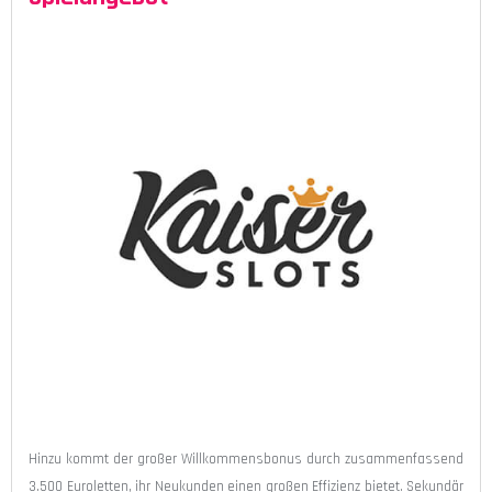
Hinzu kommt der großer Willkommensbonus durch zusammenfassend
3.500 Euroletten, ihr Neukunden einen großen Effizienz bietet. Sekundär