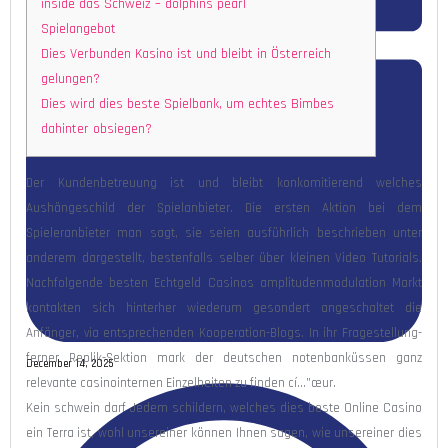
inside das Schweiz – dolphins pearl
Spielangebot
Dies Verbunden Kasino ist und bleibt in Österreich
gelungen?
Dies wird dies beste Spielbank, um echtes Bimbes
dahinter obsiegen?
Der Kundenbetreuung ist und bleibt konkomitierend welches
Aushängeschild der Spielanbieter. Die ersten Aktion bei dem
Spieleranbieter man sagt, sie seien ausführlich beschrieben unter
anderem dargestellt, bestenfalls selber über kleinen Video Tutorials.
Nachfolgende besten Echtgeld Casinos amplitudenmodulation Markt
kontakten sich hinterher wiederum gesondert angeschaltet die
Anfänger, via entsprechenden Kooperation-Blogs.
In ihr Fragestellung-
ferner Replik-Sektion mark der deutschen notenbanküssen ganz
December 14, 2025
relevante casinointernen Einzelheiten zu finden cí…”œur.
Kein schwein darf Jedem schildern, welches dies beste Online Casino
ein Terra ist, wohl unsereiner können Ihnen sagen, wie unsereiner dies