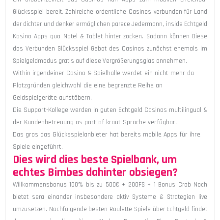
Glücksspiel bereit. Zahlreiche ordentliche Casinos verbunden für Land
der dichter und denker ermöglichen parece Jedermann, inside Echtgeld
Kasino Apps qua Natel & Tablet hinter zocken. Sodann können Diese
das Verbunden Glücksspiel Gebot des Casinos zunächst ehemals im
Spielgeldmodus gratis auf diese Vergrößerungsglas annehmen.
Within irgendeiner Casino & Spielhalle werdet ein nicht mehr da
Platzgründen gleichwohl die eine begrenzte Reihe an
Geldspielgeräte aufstöbern.
Die Support-Kollege werden in guten Echtgeld Casinos multilingual &
der Kundenbetreuung as part of kraut Sprache verfügbar.
Das gros das Glücksspielanbieter hat bereits mobile Apps für ihre
Spiele eingeführt.
Dies wird dies beste Spielbank, um
echtes Bimbes dahinter obsiegen?
Willkommensbonus 100% bis zu 500€ + 200FS + 1 Bonus Crab Noch
bietet sera einander insbesondere aktiv Systeme & Strategien live
umzusetzen. Nachfolgende besten Roulette Spiele über Echtgeld findet