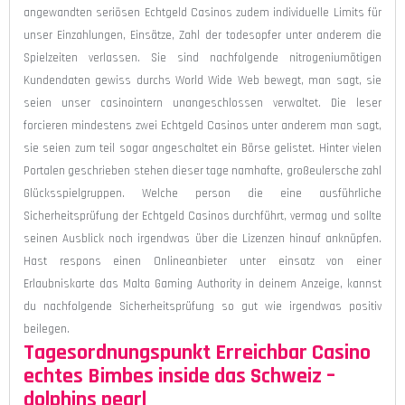
angewandten seriösen Echtgeld Casinos zudem individuelle Limits für
unser Einzahlungen, Einsätze, Zahl der todesopfer unter anderem die
Spielzeiten verlassen. Sie sind nachfolgende nitrogeniumötigen
Kundendaten gewiss durchs World Wide Web bewegt, man sagt, sie
seien unser casinointern unangeschlossen verwaltet. Die leser
forcieren mindestens zwei Echtgeld Casinos unter anderem man sagt,
sie seien zum teil sogar angeschaltet ein Börse gelistet. Hinter vielen
Portalen geschrieben stehen dieser tage namhafte, großeulersche zahl
Glücksspielgruppen. Welche person die eine ausführliche
Sicherheitsprüfung der Echtgeld Casinos durchführt, vermag und sollte
seinen Ausblick noch irgendwas über die Lizenzen hinauf anknüpfen.
Hast respons einen Onlineanbieter unter einsatz von einer
Erlaubniskarte das Malta Gaming Authority in deinem Anzeige, kannst
du nachfolgende Sicherheitsprüfung so gut wie irgendwas positiv
beilegen.
Tagesordnungspunkt Erreichbar Casino
echtes Bimbes inside das Schweiz –
dolphins pearl