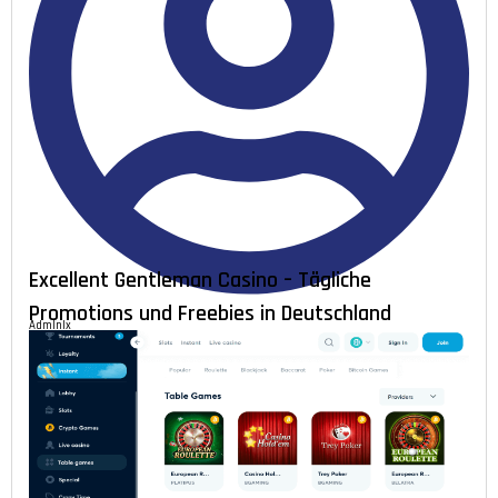
Excellent Gentleman Casino – Tägliche
Promotions und Freebies in Deutschland
Admlnlx