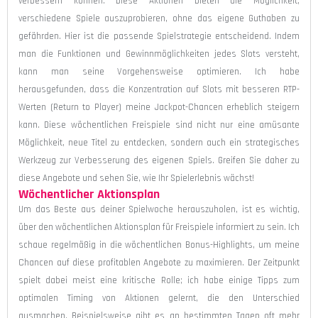
verbessern können. Diese Aktionen bieten die Möglichkeit,
verschiedene Spiele auszuprobieren, ohne das eigene Guthaben zu
gefährden. Hier ist die passende Spielstrategie entscheidend. Indem
man die Funktionen und Gewinnmöglichkeiten jedes Slots versteht,
kann man seine Vorgehensweise optimieren. Ich habe
herausgefunden, dass die Konzentration auf Slots mit besseren RTP-
Werten (Return to Player) meine Jackpot-Chancen erheblich steigern
kann. Diese wöchentlichen Freispiele sind nicht nur eine amüsante
Möglichkeit, neue Titel zu entdecken, sondern auch ein strategisches
Werkzeug zur Verbesserung des eigenen Spiels. Greifen Sie daher zu
diese Angebote und sehen Sie, wie Ihr Spielerlebnis wächst!
Wöchentlicher Aktionsplan
Um das Beste aus deiner Spielwoche herauszuholen, ist es wichtig,
über den wöchentlichen Aktionsplan für Freispiele informiert zu sein. Ich
schaue regelmäßig in die wöchentlichen Bonus-Highlights, um meine
Chancen auf diese profitablen Angebote zu maximieren. Der Zeitpunkt
spielt dabei meist eine kritische Rolle; ich habe einige Tipps zum
optimalen Timing von Aktionen gelernt, die den Unterschied
ausmachen. Beispielsweise gibt es an bestimmten Tagen oft mehr