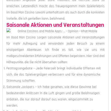
erreichen. Letztendlich macht das Treueprogramm mein Spielerlebnis
im Good Man Casino sowohl unterhaltsam als auch durch die konkreten
Vorteile, die ich genießen kann, belohnend.
Saisonale Aktionen und Veranstaltungen
Im Good Man Casino sorgen saisonale Aktionen und Veranstaltungen
für mehr Aufregung und verwandeln jeden Besuch zu einem
einzigartigen Abenteuer. Ich finde es toll, wie sie uns mit
maßgeschneiderten Erfahrungen und Offerten begeistern. Hier sind drei
Höhepunkte, die Sie nicht übersehen sollten:
Festtagsangebote – Jede Feierzeit bringt individuelle Offerten mit
sich, die das Spielvergnügen verbessern und für eine dynamische
Stimmung schaffen.
Saisonale Jackpots – Ich habe gesehen, wie diese Gewinne bei
bedeutenden Anlässen in die Luft gingen und große Belohnungen
anboten, die nur darauf darauf aus waren, eingesammelt zu
werden.