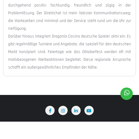
durchgehend positiv: fachkundig, freundlich und zügig in der
Problemlösung. Der Direktchat ist mein liebster Kommunikationsweg;
die Wartezeiten sind minimal und der Service steht rund um die Uhr zur
Verfügung.
Darüber hinaus integriert Dragonia Casino deutsche Spieler aktiv ein. Es
gibt regelmäßige Turniere und Angebote, die speziell für den deutschen
Markt konzipiert sind. Feiertage wie das Oktoberfest werden oft mit
motivbezogenen Werbeaktionen begleitet. Diese regionale Ansprache
schafft ein außergewöhnliches Empfinden der Nähe.
Home
About Us
Terms & Conditions
Blog
Copyright ©2026 Mediclue . All rights reserved.