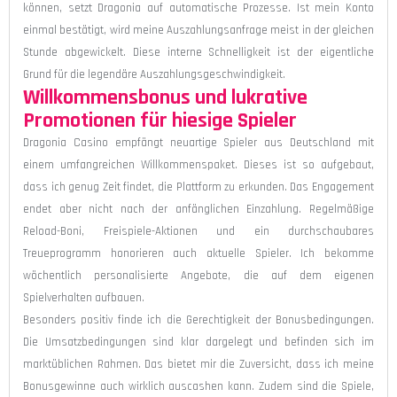
können, setzt Dragonia auf automatische Prozesse. Ist mein Konto
einmal bestätigt, wird meine Auszahlungsanfrage meist in der gleichen
Stunde abgewickelt. Diese interne Schnelligkeit ist der eigentliche
Grund für die legendäre Auszahlungsgeschwindigkeit.
Willkommensbonus und lukrative
Promotionen für hiesige Spieler
Dragonia Casino empfängt neuartige Spieler aus Deutschland mit
einem umfangreichen Willkommenspaket. Dieses ist so aufgebaut,
dass ich genug Zeit findet, die Plattform zu erkunden. Das Engagement
endet aber nicht nach der anfänglichen Einzahlung. Regelmäßige
Reload-Boni, Freispiele-Aktionen und ein durchschaubares
Treueprogramm honorieren auch aktuelle Spieler. Ich bekomme
wöchentlich personalisierte Angebote, die auf dem eigenen
Spielverhalten aufbauen.
Besonders positiv finde ich die Gerechtigkeit der Bonusbedingungen.
Die Umsatzbedingungen sind klar dargelegt und befinden sich im
marktüblichen Rahmen. Das bietet mir die Zuversicht, dass ich meine
Bonusgewinne auch wirklich auscashen kann. Zudem sind die Spiele,