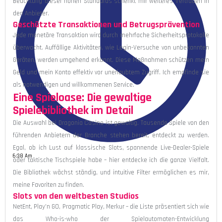
Beachtung dieser hohen Standards schenkt mir weiteres Vertrauen in
den Anbieter.
Geschützte Transaktionen und Betrugsprävention
Jede monetäre Transaktion wird durch mehrfache Sicherheitsprotokolle
überwacht. Auffällige Aktivitäten, wie Login-Versuche von unbekannten
Geräten, werden umgehend erkannt. Diese Maßnahmen schützen mein
Geld und mein Konto effektiv vor unerlaubtem Zugriff. Ich empfinde sie
als notwendigen und willkommenen Service.
Eine Spieloase: Die gewaltige
Spielebibliothek im Detail
Die Auswahl bei Dragonia Casino ist gewaltig. Tausende Spiele von den
führenden Anbietern der Branche stehen bereit, entdeckt zu werden.
Egal, ob ich Lust auf klassische Slots, spannende Live-Dealer-Spiele
6:38 Am
oder taktische Tischspiele habe – hier entdecke ich die ganze Vielfalt.
Die Bibliothek wächst ständig, und intuitive Filter ermöglichen es mir,
meine Favoriten zu finden.
Slots von den weltbesten Studios
NetEnt, Play’n GO, Pragmatic Play, Merkur – die Liste präsentiert sich wie
das Who-is-who der Spielautomaten-Entwicklung