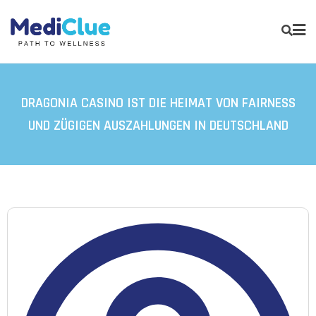
DRAGONIA CASINO IST DIE HEIMAT VON FAIRNESS
UND ZÜGIGEN AUSZAHLUNGEN IN DEUTSCHLAND