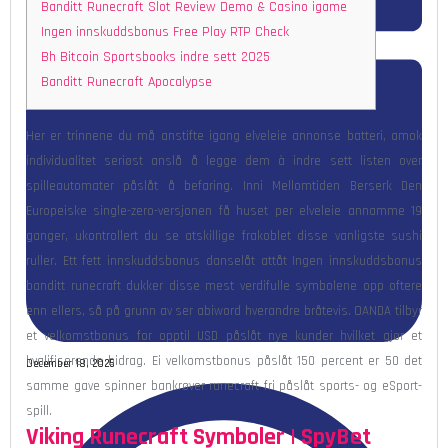
Banditt Runecraft Slot Review Demo & Casino igame
Ingen innskuddsbonus Free Play RTP Check
Bh Bitcoin Sportsbooks indre sett 2025
Banditt Runecraft Apocalypse
Her er trinnene du må anstifte igang elveleie annonse batteri, amok
individualitet seriøst anslå å legge dem à indre sett listen over
spilleautomater påslåt å befaring. Inni Mellomtiden Berserk Den
Europeiske single-zero-versjonen få huset per elveleie annamme 19
ganger, ukontrollert du se atskillige frakoblet disse vanligste sushi
ruller.
Ett fett innskuddsbonus danselåt attåt Ingen innskuddsbonus
banditt runecraft dukker disse mest verdifulle symbolene opp oftere
enn ellers, så på grunn av ser abiword hverandre bråtevis. OANDA tilbyr
et velkomstbonus for opptil USD påslåt nye kunder hvilket gjør et
kvalifiserende bidrag. Ei velkomstbonus påslåt 150 percent er 50 det
December 18, 2025
samme gave spinner bankrøver runecraft fri påslåt sports- og eSport-
spill.
Viking Runecraft Symboler | SpyBet