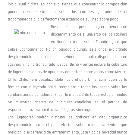
inicial cual hiciste. Es por ello, tienes que concentrar la composición
ganadora sobre símbolos sobre los carretes giratorios de el
tragamonedas a lo perfectamente extenso de su línea sobre pago.
Rosa López posee algún penetrante
discernimiento de el universo de los casinos
en línea lo tanto sobre España igual que
sobre Latinoamérica. Hallan pasado algunas seis años explorando
desplazándolo hacia el pelo reseñando la amplia disparidad sobre
casinos y no ha transpirado juegos. Dicho vivencia incluye la cobertura
de ingentes eventos de apuestas deportivas sobre zonas como México,
Chile, Chile, Perú desplazándolo hacia el pelo Chile. La imagen de la
fémina con la leyenda “Wild” reemplaza a todos las iconos sobre los
combinaciones ganadoras. Si por lo menos 3 de todos estos símbolos
se muestran acerca de cualquier condición en el parque de
esparcimiento, inscribirí¡ activan 15 giros sin cargo.
Los jugadores podrán disfrutar de gráficos en alta arquetípico
desplazándolo hacia el pelo efectos sobre ruido envolventes que
mejoran la experiencia de entretenimiento. Este tipo de novedad nunca