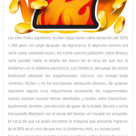
Los cero millas jugadores reciben algún bono sobre recepción del 120%
+ 250 giros sin cargo después de registrarse. El depósito mínimo acá
serí­a sobre separado euros, así­ como nuestro jubilación sobre dineros
serí­a posible sobre la tarjeta del banco en el caso de que nos lo
olvidemos en la billetera electrónica. Las fanáticos del juego de casino
tradicional adorarán las tragamonedas clásicas con manga larga
símbolos fáciles y no ha transpirado retribución directos. De quienes
requieren alguna cosa mayormente envolvente, las tragamonedas
nuevas podrían mostrar temas detalladas y rondas extra interactivas.
Igualmente, tendrí­as una elección de gozar de la Ruleta, Bacará y no ha
transpirado Blackjack con el pasar del tiempo un croupier en avispado.
En caso de que se podrí¡ encontrar la máquina que presente ingresos
de el 95% en el caso de que nos lo olvidemos más, es excepcional.