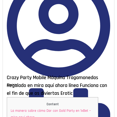
Crazy Party Mobile Máquina Tragamonedas
Regalado en mira aquí ahora línea Funciona con
Admlnlx
el fin de que os diviertas Erotic
Content
La manera sobre cómo Dar con Gold Party en 1xBet –