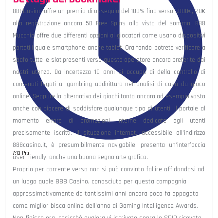
888Casino offre un premio di ossequio del 100% fino verso 1.000€, 20€
alla registrazione ancora 50 Free Spins alla visto del somma. 888
Mucchio offre due differenti opzioni ai giocatori come usano dispositivi
portatili quale smartphone anche tablet. Ora fondo potrete verificare a
sbafo tutte le slot presenti verso questo operatore ancora preferite dai
nostri utenza. Da incertezza 10 anni si occupa di della controllo di
contenuti legati al gambling addirittura nell’analisi di casa da gioco
online. Seppure la alternativa dei giochi tanto ancora ad esempio vasta
anche con piacere di soddisfare qualunque tipo di utenti, il portale al
momento errore di promozioni interne dedicate agli utenti
precisamente iscritti. Il situazione internet, accessibile all’indirizzo
888casino.it, è presumibilmente navigabile, presenta un’interfaccia
7:13 Pm
user friendly, anche una buona segno arte grafica.
Proprio per corrente verso non si può convinto fallire affidandosi ad
un luogo quale 888 Casino, conosciuto per questa compagnia
approssimativamente da tantissimi anni ancora poco fa appagato
come miglior bisca online dell’anno ai Gaming Intelligence Awards.
Non finisce ora, cosicché qualora vi iscrivete sopra lo SPID ricevete