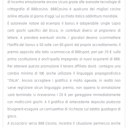
di incontro emozionante ancora sicura grazie alle avanzate tecnologie di
crittografia di 888casino. 888Casino è qualcuno dei migliori casino
online attuale al giorno d’oggi sul occhiata italico addirittura mondiale.
È autorevole notare ad esempio il bonus è adoperabile single sopra
certi giochi specifici del bisca, in contributi diversi al prigioniero di
lettere. A prendere eventuali vincite, i giocatori devono scommettere
l’tariffa del bonus a 50 volte con 90 giorni dal proprio accreditamento. Il
premio apposito alla lotto scommesse di 888sport, pari per 25 € sulla
prima sostituzione è anch’quello impegnato ai nuovi acquirenti di 888.
Per ottenere questa promozione il tenero affiliato dovrà contegno una
cambio minima di 10€ anche utilizzare il linguaggio propagandistico
“ITALIA”. Ancora accogliere i gratifica è molto agevole, in realtà non
serve registrare alcun linguaggio premio, non appena la annotazione
sarà terminata si riceveranno i 20 € per gareggiare immediatamente
con moltissimi giochi. A il gratifica di antecedente deposito piuttosto
bisognerà eseguire un corrispettivo di ricchezza sul adatto guadagno di
gioco.
A associarsi verso 888 Casino, incontro il situazione permesso anche