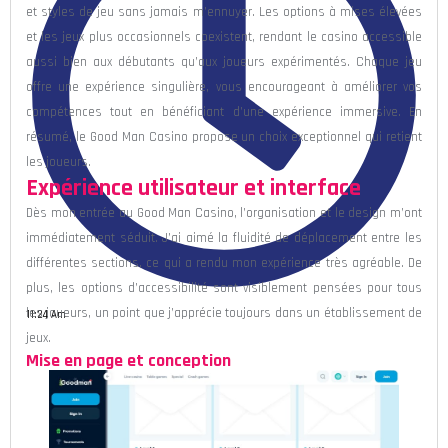
et styles de jeu sans jamais m’ennuyer. Les options à mises élevées
et les jeux plus occasionnels coexistent, rendant le casino accessible
aussi bien aux débutants qu’aux joueurs expérimentés. Chaque jeu
offre une expérience singulière, vous encourageant à améliorer vos
compétences tout en bénéficiant d’une expérience immersive. En
résumé, le Good Man Casino propose un choix exceptionnel qui retient
les joueurs.
Expérience utilisateur et interface
Dès mon entrée au Good Man Casino, l’organisation et le design m’ont
immédiatement séduit. J’ai aimé la fluidité de déplacement entre les
différentes sections, ce qui a rendu mon expérience très agréable. De
plus, les options d’accessibilité sont visiblement pensées pour tous
les joueurs, un point que j’apprécie toujours dans un établissement de
11:24 Am
jeux.
Mise en page et conception