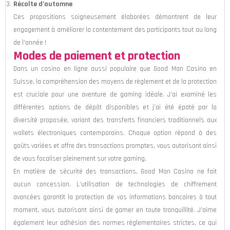
Récolte d’automne
Ces propositions soigneusement élaborées démontrent de leur
engagement à améliorer la contentement des participants tout au long
de l’année !
Modes de paiement et protection
Dans un casino en ligne aussi populaire que Good Man Casino en
Suisse, la compréhension des moyens de règlement et de la protection
est cruciale pour une aventure de gaming idéale. J’ai examiné les
différentes options de dépôt disponibles et j’ai été épaté par la
diversité proposée, variant des transferts financiers traditionnels aux
wallets électroniques contemporains. Chaque option répond à des
goûts variées et offre des transactions promptes, vous autorisant ainsi
de vous focaliser pleinement sur votre gaming.
En matière de sécurité des transactions, Good Man Casino ne fait
aucun concession. L’utilisation de technologies de chiffrement
avancées garantit la protection de vos informations bancaires à tout
moment, vous autorisant ainsi de gamer en toute tranquillité. J’aime
également leur adhésion des normes réglementaires strictes, ce qui