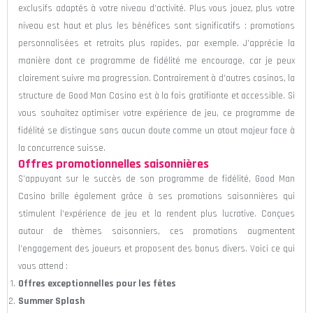
exclusifs adaptés à votre niveau d’activité. Plus vous jouez, plus votre
niveau est haut et plus les bénéfices sont significatifs : promotions
personnalisées et retraits plus rapides, par exemple. J’apprécie la
manière dont ce programme de fidélité me encourage, car je peux
clairement suivre ma progression. Contrairement à d’autres casinos, la
structure de Good Man Casino est à la fois gratifiante et accessible. Si
vous souhaitez optimiser votre expérience de jeu, ce programme de
fidélité se distingue sans aucun doute comme un atout majeur face à
la concurrence suisse.
Offres promotionnelles saisonnières
S’appuyant sur le succès de son programme de fidélité, Good Man
Casino brille également grâce à ses promotions saisonnières qui
stimulent l’expérience de jeu et la rendent plus lucrative. Conçues
autour de thèmes saisonniers, ces promotions augmentent
l’engagement des joueurs et proposent des bonus divers. Voici ce qui
vous attend :
Offres exceptionnelles pour les fêtes
Summer Splash