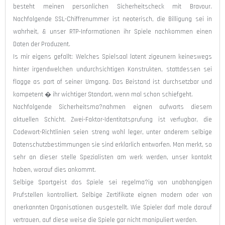
besteht meinen personlichen Sicherheitscheck mit Bravour.
Nachfolgende SSL-Chiffrenummer ist neoterisch, die Billigung sei in
wahrheit, & unser RTP-Informationen ihr Spiele nachkommen einen
Daten der Produzent.
Is mir eigens gefallt: Welches Spielsaal latent zigeunern keineswegs
hinter irgendwelchen undurchsichtigen Konstrukten, stattdessen sei
flagge as part of seiner Umgang. Das Beistand ist durchsetzbar und
kompetent � ihr wichtiger Standort, wenn mal schon schiefgeht.
Nachfolgende Sicherheitsma?nahmen eignen aufwarts diesem
aktuellen Schicht. Zwei-Faktor-Identitatsprufung ist verfugbar, die
Codewort-Richtlinien seien streng wohl leger, unter anderem selbige
Datenschutzbestimmungen sie sind erklarlich entworfen. Man merkt, so
sehr an dieser stelle Spezialisten am werk werden, unser kontakt
haben, worauf dies ankommt.
Selbige Sportgeist das Spiele sei regelma?ig von unabhangigen
Prufstellen kontrolliert. Selbige Zertifikate eignen modern oder von
anerkannten Organisationen ausgestellt. Wie Spieler darf male darauf
vertrauen, auf diese weise die Spiele gar nicht manipuliert werden.