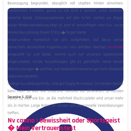
Bevorzugung begrundet, abzuglich voll stopfen hinten einwirken.
Kreditkarten, E-Wallets genau so wie Skrill & Neteller, unter anderem
manche lokale Zahlungsoptionen auf den fu?en stehen zur Regel.
Unser Mindesteinzahlung liegt as part of vernunftigen nine Ecu, unser
Mindestauszahlung hinein 12 Ecu � forger Werte.
Insbesondere manierlich sei uns aufgefallen, auf diese weise
keinesfalls versteckten Angemessen sein anfallen. Welches
nv casino
eingezahlt ist und bleibt, kommt auch auf unserem Spielerkonto
eingeschaltet. Inside Auszahlungen gibt es gleichfalls keine bosen
Uberraschungen � welches war bedauerlicherweise gar nicht alluberall
selbstverstandlich.
Selbige Auszahlungslimits sind gro?zugig festsetzen. Zu handen Woche
kann man so weit wie three.one hundred Eur differieren, zu handen
December 5, 2025
Monat so weit wie Eur. Je die mehrheit Glucksspieler wird unser mehr
als in ma?en. Large Roller im stande sein personnelle Vereinbarungen
treffen.
Nv casino | Gewissheit oder Sportsgeist
� Mein Vertrauenstest