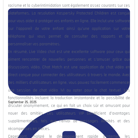
racisme et la cyberintimidation sont également assez courants sur ces
plateformes. La resolution Kaspersky Protected Children est conçue
pour vous aider à protéger vos enfants en ligne. Elle inclut une software
sur l’appareil de votre enfant ainsi qu’une application sur votre
téléphone qui vous permet de consulter des rapports et de
personnaliser vos paramètres.
En résumé, Live Video chat est une excellente software pour ceux qui
aiment rencontrer de nouvelles personnes et s’amuser grâce aux
discussions vidéo. Chat Match est une application de chat vidéo en
direct conçue pour connecter des utilisateurs à travers le monde. Avec
des milliers d’utilisateurs en ligne, vous pouvez facilement commencer
une session de chat vidéo 1v1 ou opter pour le chat textuel. Les
fonctionnalités incluent la traduction instantanée et la possibilité de
September 25, 2025
discuter anonymement, ce qui en fait un choix sûr et amusant pour
nouer des amitiés. Les utilisateurs VIP bénéficient d’avantages
supplémentaires, tels que l’envoi de messages illimités et des
récompenses en pièces.
Cependant, malgré le développement rapide d’Internet, les