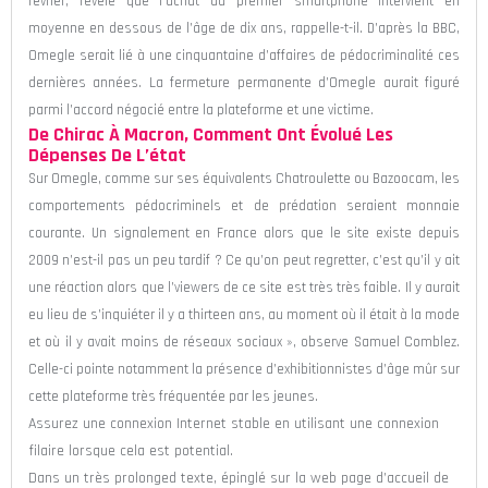
février, révèle que l’achat du premier smartphone intervient en
moyenne en dessous de l’âge de dix ans, rappelle-t-il. D’après la BBC,
Omegle serait lié à une cinquantaine d’affaires de pédocriminalité ces
dernières années. La fermeture permanente d’Omegle aurait figuré
parmi l’accord négocié entre la plateforme et une victime.
De Chirac À Macron, Comment Ont Évolué Les
Dépenses De L’état
Sur Omegle, comme sur ses équivalents Chatroulette ou Bazoocam, les
comportements pédocriminels et de prédation seraient monnaie
courante. Un signalement en France alors que le site existe depuis
2009 n’est-il pas un peu tardif ? Ce qu’on peut regretter, c’est qu’il y ait
une réaction alors que l’viewers de ce site est très très faible. Il y aurait
eu lieu de s’inquiéter il y a thirteen ans, au moment où il était à la mode
et où il y avait moins de réseaux sociaux », observe Samuel Comblez.
Celle-ci pointe notamment la présence d’exhibitionnistes d’âge mûr sur
cette plateforme très fréquentée par les jeunes.
Assurez une connexion Internet stable en utilisant une connexion
filaire lorsque cela est potential.
Dans un très prolonged texte, épinglé sur la web page d’accueil de