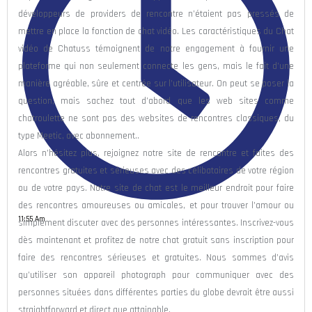
développeurs de providers de rencontre n’étaient pas pressés de
mettre en place la fonction de chat vidéo. Les caractéristiques du Chat
vidéo de Chatuss témoignent de notre engagement à fournir une
plateforme qui non seulement connecte les gens, mais le fait d’une
manière agréable, sûre et centrée sur l’utilisateur. On peut se poser la
question, mais sachez tout d’abord que les web sites comme
chatroulette ne sont pas des websites de rencontres classiques, du
type Meetic, avec abonnement..
Alors n’hésitez plus, rejoignez notre site de rencontre et faites des
rencontres gratuites et sérieuses avec des célibataires de votre région
ou de votre pays. Notre site de chat est le meilleur endroit pour faire
des rencontres amoureuses ou amicales, et pour trouver l’amour ou
11:55 Am
simplement discuter avec des personnes intéressantes. Inscrivez-vous
dès maintenant et profitez de notre chat gratuit sans inscription pour
faire des rencontres sérieuses et gratuites. Nous sommes d’avis
qu’utiliser son appareil photograph pour communiquer avec des
personnes situées dans différentes parties du globe devrait être aussi
straightforward et direct que attainable.