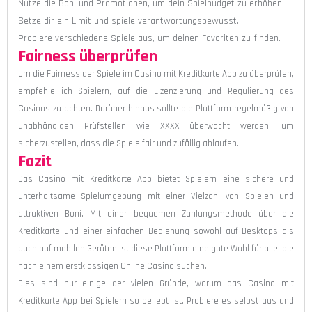
Nutze die Boni und Promotionen, um dein Spielbudget zu erhöhen.
Setze dir ein Limit und spiele verantwortungsbewusst.
Probiere verschiedene Spiele aus, um deinen Favoriten zu finden.
Fairness überprüfen
Um die Fairness der Spiele im Casino mit Kreditkarte App zu überprüfen,
empfehle ich Spielern, auf die Lizenzierung und Regulierung des
Casinos zu achten. Darüber hinaus sollte die Plattform regelmäßig von
unabhängigen Prüfstellen wie XXXX überwacht werden, um
sicherzustellen, dass die Spiele fair und zufällig ablaufen.
Fazit
Das Casino mit Kreditkarte App bietet Spielern eine sichere und
unterhaltsame Spielumgebung mit einer Vielzahl von Spielen und
attraktiven Boni. Mit einer bequemen Zahlungsmethode über die
Kreditkarte und einer einfachen Bedienung sowohl auf Desktops als
auch auf mobilen Geräten ist diese Plattform eine gute Wahl für alle, die
nach einem erstklassigen Online Casino suchen.
Dies sind nur einige der vielen Gründe, warum das Casino mit
Kreditkarte App bei Spielern so beliebt ist. Probiere es selbst aus und