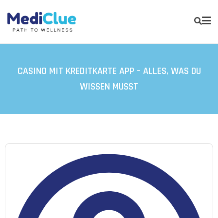
CASINO MIT KREDITKARTE APP – ALLES, WAS DU
WISSEN MUSST