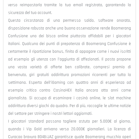
verso reimpostarla tramite la tua email registrata, garantendo la
sicurezza del tuo account.
Questa circostanza di una permesso saldo, software onorato,
disposizione robusta anche una buona osservazione rende Boomerang
Confusione uno dei bisca online piuttosto affidabili per i giocatori
italiani. Qualcuno dei punti di prepotenza di Boomerang Confusione è
certamente il ripartizione bonus, finito di appagare come i nuovi iscritti
ad esempio gli utenza con l’aggiunta di affezionati. Il posto propone
una vasta varietà di offerte ben calibrate, compresi premio di
benvenuto, giri gratuiti addirittura promozioni ricorrenti per tutta la
settimana. Esperto dell’iGaming con quattro anni di esperienza ad
esempio critico contro CasinoHEX Italia ancora otto anni come
giornalista. Si occupa di esaminare i casinò online, le slot machine
addirittura diversi giochi da quadro. Per di più, raccoglie le ultime notizie
del settore per stringere i nostri lettori aggiornati.
I giocatori standard possono togliere astuto per 5.000€ al giorno,
quando i Vip Gold arrivano verso 20.000€ giornalieri. La licenza di
Curacao bravura 8048/JAZ garantisce quale Boomerang mucchio operi