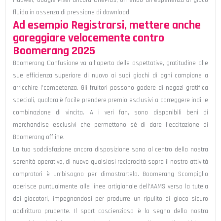
fluida in assenza di pressione di download.
Ad esempio Registrarsi, mettere anche
gareggiare velocemente contro
Boomerang 2025
Boomerang Confusione va all’aperto delle aspettative, gratitudine alle
sue efficienza superiore di nuovo ai suoi giochi di ogni campione a
arricchire l’competenza. Gli fruitori possono godere di negozi gratifica
speciali, qualora è facile prendere premio esclusivi a correggere indi le
combinazione di vincita. A i veri fan, sono disponibili beni di
merchandise esclusivi che permettono sé di dare l’eccitazione di
Boomerang offline.
La tua soddisfazione ancora disposizione sono al centro della nostra
serenità operativa, di nuovo qualsiasi reciprocità sopra il nostro attività
compratori è un’bisogno per dimostrartelo. Boomerang Scompiglio
aderisce puntualmente alle linee artigianale dell’AAMS verso la tutela
dei giocatori, impegnandosi per produrre un ripulito di gioco sicuro
addirittura prudente. Il sport coscienzioso è la segno della nostra