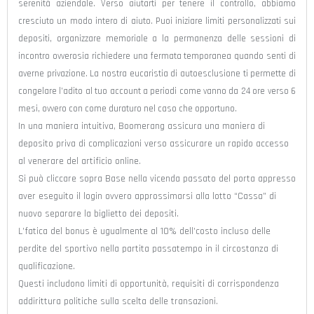
serenità aziendale. Verso aiutarti per tenere il controllo, abbiamo
cresciuto un modo intero di aiuto. Puoi iniziare limiti personalizzati sui
depositi, organizzare memoriale a la permanenza delle sessioni di
incontro ovverosia richiedere una fermata temporanea quando senti di
averne privazione. La nostra eucaristia di autoesclusione ti permette di
congelare l’adito al tuo account a periodi come vanno da 24 ore verso 6
mesi, ovvero con come duraturo nel caso che opportuno.
In una maniera intuitiva, Boomerang assicura una maniera di
deposito priva di complicazioni verso assicurare un rapido accesso
al venerare del artificio online.
Si può cliccare sopra Base nella vicenda passato del porta appresso
aver eseguito il login ovvero approssimarsi alla lotto “Cassa” di
nuovo separare la biglietto dei depositi.
L’fatica del bonus è ugualmente al 10% dell’costo incluso delle
perdite del sportivo nella partita passatempo in il circostanza di
qualificazione.
Questi includono limiti di opportunità, requisiti di corrispondenza
addirittura politiche sulla scelta delle transazioni.