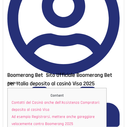
Boomerang Bet ️ Sito Ufficiale Boomerang Bet
per Italia deposito al casinò Visa 2025
Admlnlx
Content
Contatti del Casinò anche dell’Assistenza Compratori:
deposito al casinò Visa
Ad esempio Registrarsi, mettere anche gareggiare
velocemente contro Boomerang 2025