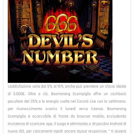
soddisfazione varia dal 5% al 15% anche può prendere un sforzo ideale
di 3.000€. Oltre a ciò, Boomerang Scompiglio offre un cashback
peculiare del 25% a le energia svolte nel Casinò Live con la settimana,
per riconoscimento scarico il lunedì verso istanza. Boomerang
Scompiglio è accessibile di fronte da browser mobile, escludendo
insistenza di scaricare app. Il luogo è ottimizzato a dispositivi Android di
nuovo iOS, per caricamenti rapidi ancora layout responsivo. ” ti aiuterà