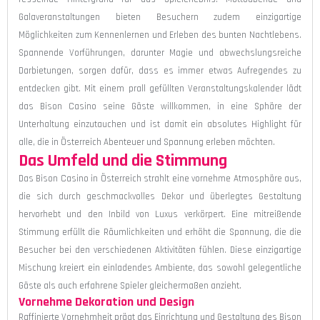
Galaveranstaltungen bieten Besuchern zudem einzigartige
Möglichkeiten zum Kennenlernen und Erleben des bunten Nachtlebens.
Spannende Vorführungen, darunter Magie und abwechslungsreiche
Darbietungen, sorgen dafür, dass es immer etwas Aufregendes zu
entdecken gibt. Mit einem prall gefüllten Veranstaltungskalender lädt
das Bison Casino seine Gäste willkommen, in eine Sphäre der
Unterhaltung einzutauchen und ist damit ein absolutes Highlight für
alle, die in Österreich Abenteuer und Spannung erleben möchten.
Das Umfeld und die Stimmung
Das Bison Casino in Österreich strahlt eine vornehme Atmosphäre aus,
die sich durch geschmackvolles Dekor und überlegtes Gestaltung
hervorhebt und den Inbild von Luxus verkörpert. Eine mitreißende
Stimmung erfüllt die Räumlichkeiten und erhöht die Spannung, die die
Besucher bei den verschiedenen Aktivitäten fühlen. Diese einzigartige
Mischung kreiert ein einladendes Ambiente, das sowohl gelegentliche
Gäste als auch erfahrene Spieler gleichermaßen anzieht.
Vornehme Dekoration und Design
Raffinierte Vornehmheit prägt das Einrichtung und Gestaltung des Bison