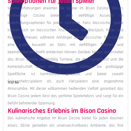
Spieloptionen für jeden Spieler
Welche Erfahrungen erwarten die Spieler im Bison Casino? Dieses
hochwertige Casino bietet eine vielfältige Auswahl an
Unterhaltungsoptionen für jeden Vorlieben. Fans klassischer Spiele
können sich an klassischen Tischspielen wie Blackjack, Poker und
Roulette erfreuen, während Anhänger zeitgenössischer Technologie
eine große Auswahl an Slots mit vielfältigen Themen und
beeindruckender Grafik entdecken können. Darüber hinaus veranstaltet
das Bison Casino regelmäßig Turniere, die den Kampfgeist und die
Kameradschaft unter den Besuchern stärken. Die großzügige
Spielfläche ist komfortabel gestaltet und bietet sowohl
Gelegenheitsspielern als auch Vielspielern eine angenehme
11:47 Am
Atmosphäre. Mit dieser willkommen heißenden Vielfalt garantiert das
Bison Casino jedem Gast das perfekte Spielerlebnis und sorgt für ein
Gefühl befreiender Spannung.
Kulinarisches Erlebnis im Bison Casino
Das kulinarische Angebot im Bison Casino bietet für jeden Gaumen
etwas. Gäste genießen ein unverwechselbares Ambiente, das ihre