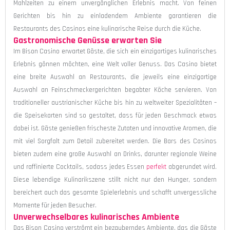
Mahlzeiten zu einem unvergänglichen Erlebnis macht. Von feinen
Gerichten bis hin zu einladendem Ambiente garantieren die
Restaurants des Casinos eine kulinarische Reise durch die Küche.
Gastronomische Genüsse erwarten Sie
Im Bison Casino erwartet Gäste, die sich ein einzigartiges kulinarisches
Erlebnis gönnen möchten, eine Welt voller Genuss. Das Casino bietet
eine breite Auswahl an Restaurants, die jeweils eine einzigartige
Auswahl an Feinschmeckergerichten begabter Köche servieren. Von
traditioneller austrianischer Küche bis hin zu weltweiter Spezialitäten –
die Speisekarten sind so gestaltet, dass für jeden Geschmack etwas
dabei ist. Gäste genießen frischeste Zutaten und innovative Aromen, die
mit viel Sorgfalt zum Detail zubereitet werden. Die Bars des Casinos
bieten zudem eine große Auswahl an Drinks, darunter regionale Weine
und raffinierte Cocktails, sodass jedes Essen
perfekt
abgerundet wird.
Diese lebendige Kulinarikszene stillt nicht nur den Hunger, sondern
bereichert auch das gesamte Spielerlebnis und schafft unvergessliche
Momente für jeden Besucher.
Unverwechselbares kulinarisches Ambiente
Das Bison Casino verströmt ein bezauberndes Ambiente, das die Gäste