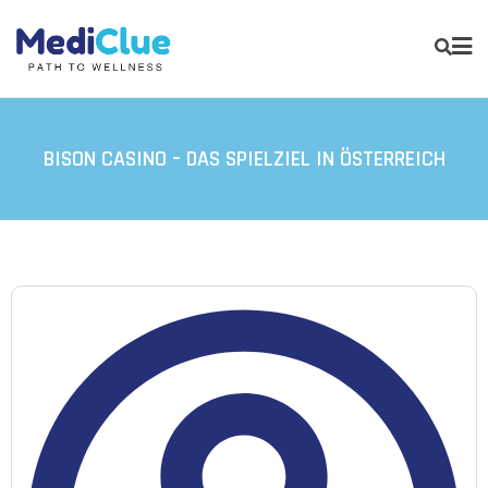
BISON CASINO – DAS SPIELZIEL IN ÖSTERREICH