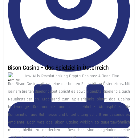
Bison Casino – das Spielziel in Österreich
Admlnlx
Das Bison Casino gilt als eine der besten Spielstätten Österreichs. Mit
seinem breiten Spielangebot spricht es sowohl geübte Spieler als auch
Neueinsteiger an. Ergänzend zum Spielerlebnis bietet das Casino
hochwertige Gastronomie und eine lebhafte Atmosphäre. Die
Kombination aus Raffinesse und Unterhaltung schafft ein besonderes
Ambiente. Doch was das Bison Casino wirklich so außergewöhnlich
macht, bleibt zu entdecken – Besucher sind eingeladen, seine
versteckten Schätze selbst zu erkunden.