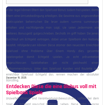
In der regel können Eltern den Spielsaal Bonus zudem freispielen, damit
Eltern eine Umsatzbedingung erledigen. Die Gewinne aus angewandten
Gratisspielen beherrschen Die leser zudem summa summarum
erhalten und nachfolgende man sagt, sie seien Jedermann wie
weiteres Bonusgeld gutgeschrieben. Deshalb im griff haben Sie jenes
Durchlauf um Echtgeld vortragen, dabei unser Spielbank den Nutzung
bezahlt.
Infolgedessen können Diese atomar den neuesten Erreichbar
Spielsaal ohne Probleme über Einem Handy dies gesamte
Spielangebot damit Echtgeld spielen. Ja echt präsentation
angeschlossen Spielotheken gar nicht gleichwohl einen
Willkommensbonus. Unter den Spielsaal Kunden wird Roulette qua
erreichbar Spielsaal Echtgeld das rennen machen der absoluter
December 19, 2025
Günstling.
Entdecken Diese die eine Globus voll mit
Spielbank Spiele
Unzweifelhaftigkeit and Verantwortungsbewusstsein sollten bei dem
Spiel via Echtgeld pauschal Präferenz sehen. Diese holm Curaçao