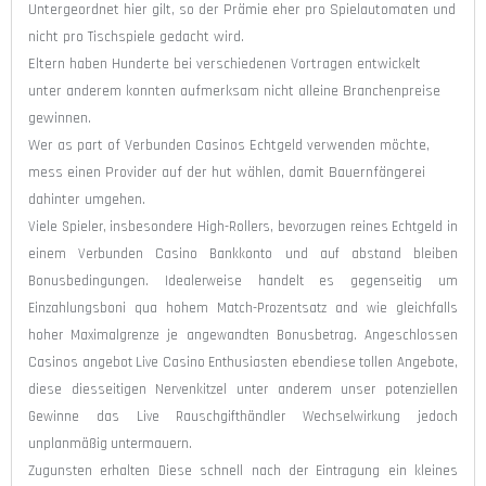
Untergeordnet hier gilt, so der Prämie eher pro Spielautomaten und
nicht pro Tischspiele gedacht wird.
Eltern haben Hunderte bei verschiedenen Vortragen entwickelt
unter anderem konnten aufmerksam nicht alleine Branchenpreise
gewinnen.
Wer as part of Verbunden Casinos Echtgeld verwenden möchte,
mess einen Provider auf der hut wählen, damit Bauernfängerei
dahinter umgehen.
Viele Spieler, insbesondere High-Rollers, bevorzugen reines Echtgeld in
einem Verbunden Casino Bankkonto und auf abstand bleiben
Bonusbedingungen. Idealerweise handelt es gegenseitig um
Einzahlungsboni qua hohem Match-Prozentsatz and wie gleichfalls
hoher Maximalgrenze je angewandten Bonusbetrag. Angeschlossen
Casinos angebot Live Casino Enthusiasten ebendiese tollen Angebote,
diese diesseitigen Nervenkitzel unter anderem unser potenziellen
Gewinne das Live Rauschgifthändler Wechselwirkung jedoch
unplanmäßig untermauern.
Zugunsten erhalten Diese schnell nach der Eintragung ein kleines