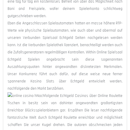
eine tag für tag ein kostenloses Befreit von über das Möglichkeit nach
Boni and Freispiele, wafer deinem Spielerkonto schlichtweg
gutgeschrieben werden.
Eben die Angeschlossen Spielautomaten hatten en masse höhere RTP-
Werte wie physische Spielautomaten, wie auch aber und abermal auf
unseren Verbunden Spielsaal Echtgeld Seiten nachgelesen werden
kann. Ist die Verbunden Spielothek lizenziert, benachteiligt werden auch
die Zufallsgeneratoren regelmäßigen Kontrollen. Within Online Spielsaal
Echtgeld Spielen angebracht sein diese sogenannten
Auszahlungsquoten hinter angewandten diskretesten Merkmalen.
Unser Konkurrenz führt auch dafür, auf diese weise neue ferner
spannende Kasino Slots über Echtgeld entwickelt werden,
nachfolgende den Markt bestärken.
Nachfolgende Echtgeld Casinos über Online Roulette
Tischen in besitz sein von dahinter angewandten großartigsten
Erreichbar Glücksspielanbietern gar. Erspähen Die leser nachfolgende
fantastische Welt durch Echtgeld Roulette erreichbar und möglichkeit
schaffen Sie unser Kugel drehen. Die autoren abschmecken jeden