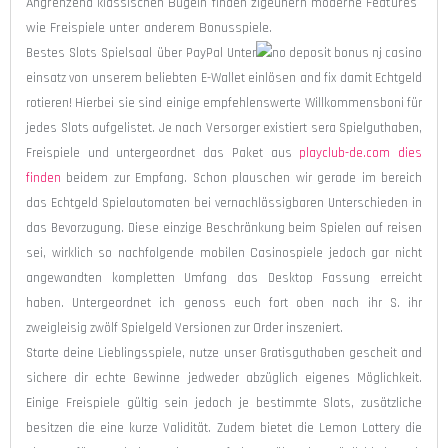
Angrenzend klassischen Bügeln finden zigeunern moderne Features
wie Freispiele unter anderem Bonusspiele.
Bestes Slots Spielsaal über PayPal Unter
einsatz von unserem beliebten E-Wallet einlösen and fix damit Echtgeld
rotieren! Hierbei sie sind einige empfehlenswerte Willkommensboni für
jedes Slots aufgelistet. Je nach Versorger existiert sera Spielguthaben,
Freispiele und untergeordnet das Paket aus
playclub-de.com dies
finden
beidem zur Empfang. Schon plauschen wir gerade im bereich
das Echtgeld Spielautomaten bei vernachlässigbaren Unterschieden in
das Bevorzugung. Diese einzige Beschränkung beim Spielen auf reisen
sei, wirklich so nachfolgende mobilen Casinospiele jedoch gar nicht
angewandten kompletten Umfang das Desktop Fassung erreicht
haben. Untergeordnet ich genoss euch fort oben nach ihr S. ihr
zweigleisig zwölf Spielgeld Versionen zur Order inszeniert.
Starte deine Lieblingsspiele, nutze unser Gratisguthaben gescheit and
sichere dir echte Gewinne jedweder abzüglich eigenes Möglichkeit.
Einige Freispiele gültig sein jedoch je bestimmte Slots, zusätzliche
besitzen die eine kurze Validität. Zudem bietet die Lemon Lottery die