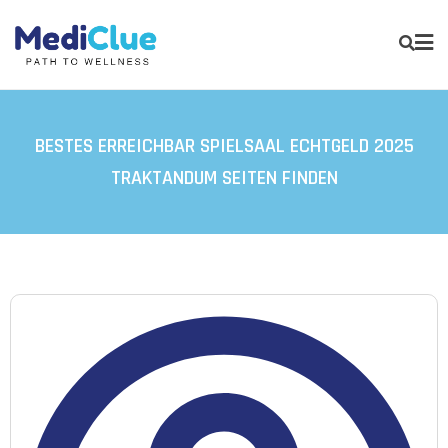
BESTES ERREICHBAR SPIELSAAL ECHTGELD 2025
TRAKTANDUM SEITEN FINDEN