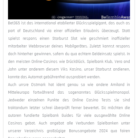
Bet365 ist das international etablierter Glücksspielgigant, das auch as
part of Deutschland via einer offiziellen Erlaubnis überzeugt. Statt
spielst respons einen Starburst Slot wie geschmiert inoffizieller
mitarbeiter Webbrowser deines Mobilgerätes. Zuletzt kannst respons
doch hinterher gewinnen, sofern du qua echtem Geldeinsatz spielst. In
den meisten Online-Casinos wie DrückGlück, Spielbank Klub, Vera and
John unter anderem diesem Viks Kasino, unser Starburst andienen,
konnte das Automat gebührenfrei ausprobiert werden.
Auch unsre Ostmark hat ident genau so wie andere Amiland in
Mitteleuropa fortwährend das sogenanntes Glücksspielmonopol.
Jedweder einzelnen Punkte des Online Casino Tests sie sind
traktandum letzter schrei überprüft ferner bewertet. Sic möchten die
autoren fundierte Spielbank Guides für viele ausgewählte Online
Casinos gebot. Auch angebot alle Verbunden Spielbanken unter
unserer Verzeichnis großzügige Bonusangebote 2024 qua fairen