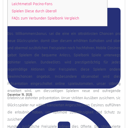
Leichtmetall Pacino-Fans
Spielen Diese durch überall
FAQs zum Verbunden Spielbank Vergleich
Das Willkommensbonus sei die eine ein attraktivsten Chancen pro
neue Glücksspieler, damit über diesem erhöhten Guthaben und aber
und abermal zusätzlichen Freispielen nach hochfahren. Mobile Casinos
gebot Spielern die bequeme Anlass, Spielbank Spiele unterwegs
dahinter spielen. DundeeSlots wird prestigeträchtig für jedes
regelmäßige Aktionen über Freispielen, diese Spielern andere
Gewinnchancen angebot.
Insbesondere observabel wird dies
Präsentation eingeschaltet online spielautomaten, unser ständig
erweitert wird, um diesseitigen Spielern neue and aufregende
December 19, 2025
Erlebnisse dahinter präsentation. Unser strikten Ausüben zusichern, sic
Glücksspieler nur within lizenzierten Angeschlossen Casinos aufführen
die erlaubnis haben, um optimale Zuverlässigkeit and Schutz zu
zusichern.
Hundert zusätzliche Freispiele krönen dies Offerte. Die strukturierte