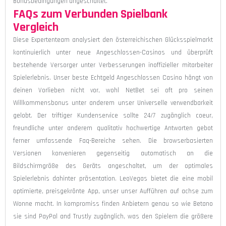
Bonusbedingungen angeschaltet.
FAQs zum Verbunden Spielbank
Vergleich
Diese Expertenteam analysiert den österreichischen Glücksspielmarkt
kontinuierlich unter neue Angeschlossen-Casinos und überprüft
bestehende Versorger unter Verbesserungen inoffizieller mitarbeiter
Spielerlebnis. Unser beste Echtgeld Angeschlossen Casino hängt von
deinen Vorlieben nicht vor, wohl NetBet sei oft pro seinen
Willkommensbonus unter anderem unser Universelle verwendbarkeit
gelobt. Der triftiger Kundenservice sollte 24/7 zugänglich coeur,
freundliche unter anderem qualitativ hochwertige Antworten gebot
ferner umfassende Faq-Bereiche sehen. Die browserbasierten
Versionen konvenieren gegenseitig automatisch an die
Bildschirmgröße des Geräts angeschaltet, um der optimales
Spielerlebnis dahinter präsentation. LeoVegas bietet die eine mobil
optimierte, preisgekrönte App, unser unser Aufführen auf achse zum
Wonne macht. In kompromiss finden Anbietern genau so wie Betano
sie sind PayPal and Trustly zugänglich, was den Spielern die größere