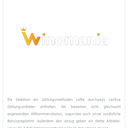
Die Selektion ein Zahlungsmethoden sollte durchwegs seriöse
Zahlungsanbieter enthalten. Wir bewerten nicht gleichwohl
angewandten Willkommensbonus, zugunsten auch unser zusätzliche
Bonusprogramm. Außerdem den vorzug geben wir Wette Anbieter,