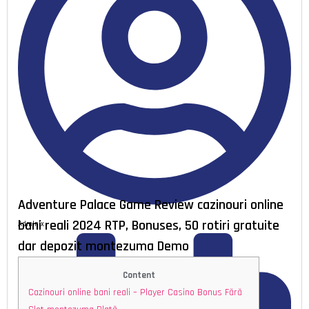
Adventure Palace Game Review cazinouri online
bani reali 2024 RTP, Bonuses, 50 rotiri gratuite
Admlnlx
dar depozit montezuma Demo
Content
Cazinouri online bani reali – Player Casino Bonus Fără