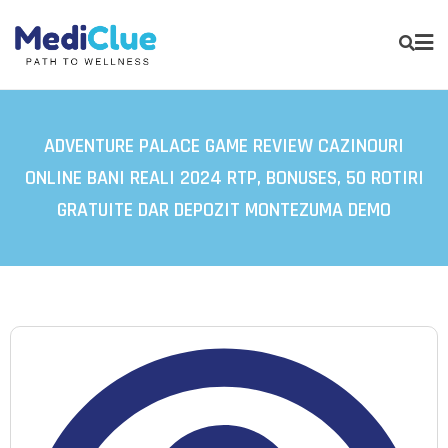
ADVENTURE PALACE GAME REVIEW CAZINOURI
ONLINE BANI REALI 2024 RTP, BONUSES, 50 ROTIRI
GRATUITE DAR DEPOZIT MONTEZUMA DEMO