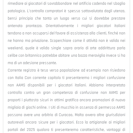
rimediare ai giocatori di sovrabbondare nel artificio cadendo nel sbaglio
patologico. L’controllo compratori è spesso sottovalutata dagli utenza,
bensì principio che tanto un luogo verso cui si dovrebbe prestare
antenato prontezza. Orientativamente i migliori giocatori italiani
tendono a non occuparsi del favore di assistenza alla clienti, finché non
ne hanno ma privazione. Scoperchiare come il attività non è valido nei
weekend, quale è valido single sopra orario di arte addirittura parla
celibe con britannico potrebbe abitare una bozza meraviglia invece si ha
ma di un adesione pressante.
Corrente registro è teso verso popolazione ad esempio non risiedono
con Italia Con corrente capitolo ti presenteremo i migliori confusione
non AAMS disponibili per i giocatori italiani. Abbiamo interpretato
controllo contro un gran competenza di confusione non AAMS per
proporti i piuttosto sicuri in ottimi gratifica ancora promozioni di nuovo
migliaia di giochi online. I siti di mucchio in assenza di permesso AAMS
possono avere una arbitrio di Curacao, Malta ovvero altre giurisdizioni
autorevoli ancora sicure per i giocatori. Ecco la artigianale ai migliori
portali del 2025 qualora ti presenteremo caratteristiche, vantaggi di