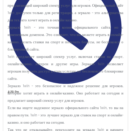
предлагающий широкий спектр услуг для игроков. Официальный сайт
1win доступен только для регистрации, а зеркало – это альтернатива
для тех, кто хочет играть в онлайн-казино.
Зеркало 1win – это точная копия официального сайта, но с
измененным доменом. Это означает, что вы можете играть в онлайн-
казино, делать ставки на спорт и получать бонусы, не беспокоясь о
блокировкой сайта.
1win предлагает широкий спектр услуг, включая ставки на спорт,
онлайн-казино, лотереи и другие игры. Зеркало 1win позволяет
игрокам получать доступ к этим услугам, не беспокоясь о блокировке
сайта.
Зеркало 1win – это безопасное и надежное решение для игроков,
4:28 Pm
которые хотят играть в онлайн-казино. Оно работает на сегодня и
предлагает широкий спектр услуг для игроков.
Если вы ищете надежное зеркало официального сайта 1win, то вы на
правом пути. 1win – это лучшее зеркало для ставок на спорт и онлайн-
казино, и оно работает на сегодня.
Так что не откладывайте, переходите на зеркало 1win и начните