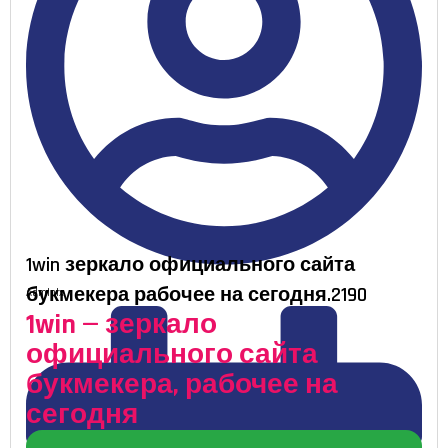
1win зеркало официального сайта
букмекера рабочее на сегодня.2190
Admlnlx
1win — зеркало
официального сайта
букмекера, рабочее на
сегодня