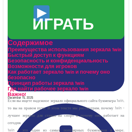
ИГРАТЬ
Содержимое
Преимущества использования зеркала 1win
Быстрый доступ к функциям
Безопасность и конфиденциальность
Возможности для игроков
Как работает зеркало 1win и почему оно
безопасно
Принцип работы зеркала 1win
Где найти рабочее зеркало 1win
Важно!
December 15, 2025
Если вы ищете надежное зеркало официального сайта букмекера 1win,
то вы на правом пути. В этом тексте мы рассмотрим, почему 1win –
лучшее зеркало для ставок на спорт и почему оно работает на
сегодня.
1win – это один из самых популярных букмекеров в мире,