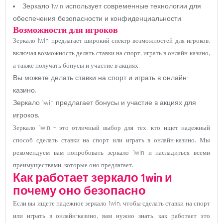
Зеркало 1win использует современные технологии для
обеспечения безопасности и конфиденциальности.
Возможности для игроков
Зеркало 1win предлагает широкий спектр возможностей для игроков,
включая возможность делать ставки на спорт, играть в онлайн-казино,
а также получать бонусы и участие в акциях.
Вы можете делать ставки на спорт и играть в онлайн-
казино.
Зеркало 1win предлагает бонусы и участие в акциях для
игроков.
Зеркало 1win – это отличный выбор для тех, кто ищет надежный
способ сделать ставки на спорт или играть в онлайн-казино. Мы
рекомендуем вам попробовать зеркало 1win и насладиться всеми
преимуществами, которые оно предлагает.
Как работает зеркало 1win и
почему оно безопасно
Если вы ищете надежное зеркало 1win, чтобы сделать ставки на спорт
или играть в онлайн-казино, вам нужно знать, как работает это