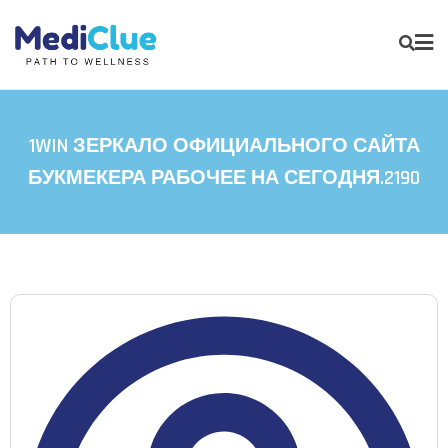
1WIN ЗЕРКАЛО ОФИЦИАЛЬНОГО САЙТА
БУКМЕКЕРА РАБОЧЕЕ НА СЕГОДНЯ.2190