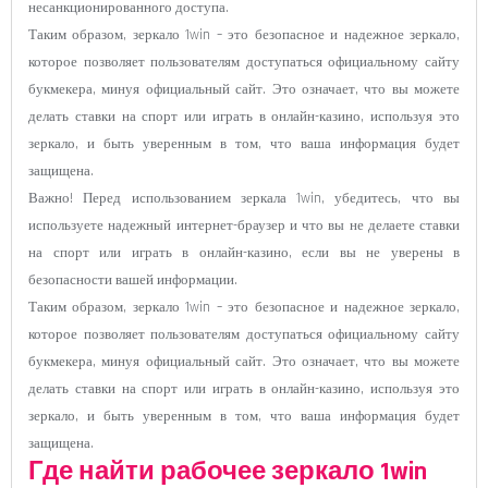
несанкционированного доступа.
Таким образом, зеркало 1win – это безопасное и надежное зеркало,
которое позволяет пользователям доступаться официальному сайту
букмекера, минуя официальный сайт. Это означает, что вы можете
делать ставки на спорт или играть в онлайн-казино, используя это
зеркало, и быть уверенным в том, что ваша информация будет
защищена.
Важно! Перед использованием зеркала 1win, убедитесь, что вы
используете надежный интернет-браузер и что вы не делаете ставки
на спорт или играть в онлайн-казино, если вы не уверены в
безопасности вашей информации.
Таким образом, зеркало 1win – это безопасное и надежное зеркало,
которое позволяет пользователям доступаться официальному сайту
букмекера, минуя официальный сайт. Это означает, что вы можете
делать ставки на спорт или играть в онлайн-казино, используя это
зеркало, и быть уверенным в том, что ваша информация будет
защищена.
Где найти рабочее зеркало 1win